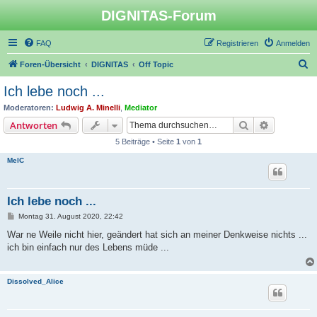
DIGNITAS-Forum
FAQ
Registrieren
Anmelden
S
Foren-Übersicht
DIGNITAS
Off Topic
u
Ich lebe noch ...
c
Moderatoren:
Ludwig A. Minelli
,
Mediator
h
Suche
Erweiterte
Antworten
e
5 Beiträge • Seite
1
von
1
MelC
Ich lebe noch ...
B
Montag 31. August 2020, 22:42
e
i
War ne Weile nicht hier, geändert hat sich an meiner Denkweise nichts ...
t
ich bin einfach nur des Lebens müde ...
r
a
g
Dissolved_Alice