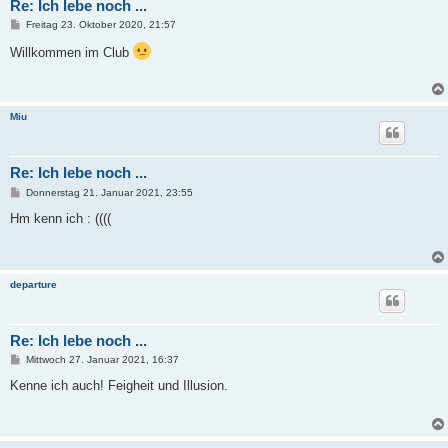
Re: Ich lebe noch ...
B
Freitag 23. Oktober 2020, 21:57
e
i
Willkommen im Club
t
r
a
g
Miu
Re: Ich lebe noch ...
B
Donnerstag 21. Januar 2021, 23:55
e
i
Hm kenn ich : ((((
t
r
a
g
departure
Re: Ich lebe noch ...
B
Mittwoch 27. Januar 2021, 16:37
e
i
Kenne ich auch! Feigheit und Illusion.
t
r
a
g