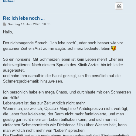
Michael
Re: Ich lebe noch ...
B
Sonntag 14. Juni 2026, 19:35
e
i
Hallo,
t
r
a
Der nichtsagende Spruch, "Ich lebe noch", oder noch besser wie vor
g
geraumer Zeit ein Arzt zu mir sagte: Schmerz bedeutet leben
So ein nonsens! Mit Schmerzen leben ist kein Leben mehr! Eher ein
dahinvegitieren! Nach diesem Spruch des Klinik Arztes bin ich leider
ausgerastet,
und habe Ihm daraufhin die Faust gezeigt, um Ihn persölich auf die
Schmerzproblematik hinzuweisen.
Ich persönlich habe ein mega Chaos, und durchlaufe mit den Schmerzen
die Hölle!
Lebenswert ist das zur Zeit wirklich nicht mehr.
Wenn man, so wie ich, Opiate / Morphine / Antidepresiva nicht verträgt,
die Leber fast kolabierte, der Darm nicht mehr funktionierte, und man
geistig gar nicht mehr am Leben teilhaben kann, und sich nur mit
einfachen Schmerzmitteln wie Diclofenac / Ibu über Wasser hält, kann
man wirklich nicht mehr von "Leben" sprechen.
Die Realität hat mich nach einem Hospizaufenthalt (mit Sterbebegleiter)