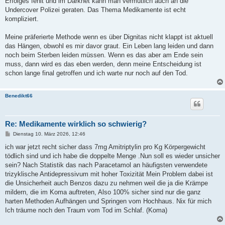
Erfolges fehlt und im Darknet kann man vermutlich auch an die
Undercover Polizei geraten. Das Thema Medikamente ist echt
kompliziert.
Meine präferierte Methode wenn es über Dignitas nicht klappt ist aktuell
das Hängen, obwohl es mir davor graut. Ein Leben lang leiden und dann
noch beim Sterben leiden müssen. Wenn es das aber am Ende sein
muss, dann wird es das eben werden, denn meine Entscheidung ist
schon lange final getroffen und ich warte nur noch auf den Tod.
Benedikt66
Re: Medikamente wirklich so schwierig?
B
Dienstag 10. März 2026, 12:46
e
i
ich war jetzt recht sicher dass 7mg Amitriptylin pro Kg Körpergewicht
t
tödlich sind und ich habe die doppelte Menge .Nun soll es wieder unsicher
r
a
sein? Nach Statistik das nach Paracetamol an häufigsten verwendete
g
trizyklische Antidepressivum mit hoher Toxizität Mein Problem dabei ist
die Unsicherheit auch Benzos dazu zu nehmen weil die ja die Krämpe
mildern, die im Koma auftreten, Also 100% sicher sind nur die ganz
harten Methoden Aufhängen und Springen vom Hochhaus. Nix für mich
Ich träume noch den Traum vom Tod im Schlaf. (Koma)