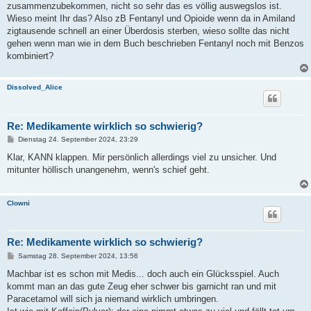
zusammenzubekommen, nicht so sehr das es völlig auswegslos ist.
Wieso meint Ihr das? Also zB Fentanyl und Opioide wenn da in Amiland
zigtausende schnell an einer Überdosis sterben, wieso sollte das nicht
gehen wenn man wie in dem Buch beschrieben Fentanyl noch mit Benzos
kombiniert?
Dissolved_Alice
Re: Medikamente wirklich so schwierig?
B
Dienstag 24. September 2024, 23:29
e
i
Klar, KANN klappen. Mir persönlich allerdings viel zu unsicher. Und
t
mitunter höllisch unangenehm, wenn's schief geht.
r
a
g
Clowni
Re: Medikamente wirklich so schwierig?
B
Samstag 28. September 2024, 13:56
e
i
Machbar ist es schon mit Medis... doch auch ein Glücksspiel. Auch
t
kommt man an das gute Zeug eher schwer bis garnicht ran und mit
r
a
Paracetamol will sich ja niemand wirklich umbringen.
g