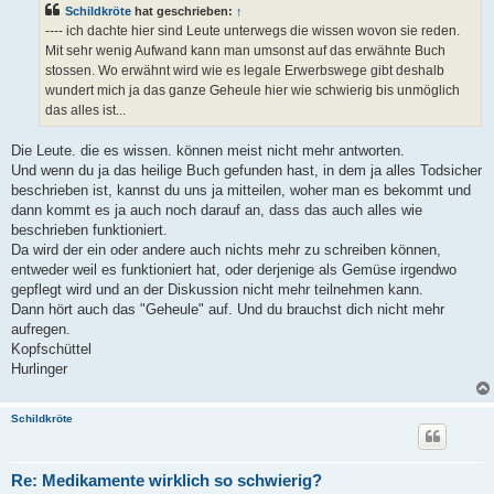
t
Schildkröte
hat geschrieben:
↑
r
a
---- ich dachte hier sind Leute unterwegs die wissen wovon sie reden.
g
Mit sehr wenig Aufwand kann man umsonst auf das erwähnte Buch
stossen. Wo erwähnt wird wie es legale Erwerbswege gibt deshalb
wundert mich ja das ganze Geheule hier wie schwierig bis unmöglich
das alles ist...
Die Leute. die es wissen. können meist nicht mehr antworten.
Und wenn du ja das heilige Buch gefunden hast, in dem ja alles Todsicher
beschrieben ist, kannst du uns ja mitteilen, woher man es bekommt und
dann kommt es ja auch noch darauf an, dass das auch alles wie
beschrieben funktioniert.
Da wird der ein oder andere auch nichts mehr zu schreiben können,
entweder weil es funktioniert hat, oder derjenige als Gemüse irgendwo
gepflegt wird und an der Diskussion nicht mehr teilnehmen kann.
Dann hört auch das "Geheule" auf. Und du brauchst dich nicht mehr
aufregen.
Kopfschüttel
Hurlinger
Schildkröte
Re: Medikamente wirklich so schwierig?