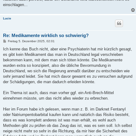
einschlagen...
Lucie
Re: Medikamente wirklich so schwierig?
B
Freitag 5. Dezember 2025, 02:01
e
i
Ich kenne das Buch nicht, aber eine Psychiaterin hat mir kürzlich gesagt,
t
es gibt kein Medikament das man in Deutschland legal verschrieben
r
a
bekommen kann, mit dem man sich töten könnte. Die Medikamente
g
wurden extra so konzipiert, also die übliche Bevormundung in
Deutschland, wo sich die Regierung anmaßt darüber zu entscheiden wie
sehr jemand leidet. Sie hat mich davor gewarnt es zu versuchen aufgrund
der Schädigungen, die man dadurch erleiden könnte.
Ein Thema ist auch, dass man vorher ggf. ein Anti-Brech-Mittel
einnehmen müsste, um das nicht alles wieder zu erbrechen.
Hier im Forum habe ich gelesen, wenn man z. B. im Darknet Fentanyl
oder Natriumpentobarbital kaufen kann und natürlich das Risiko besteht,
dass es was komplett anderes ist was man erhält, es wohl auch
Methoden gibt zu prüfen ob das Zeug das ist, was es sein soll. Ich selbst
neige nicht mehr so sehr in die Richtung, da mir hier die Sicherheit des