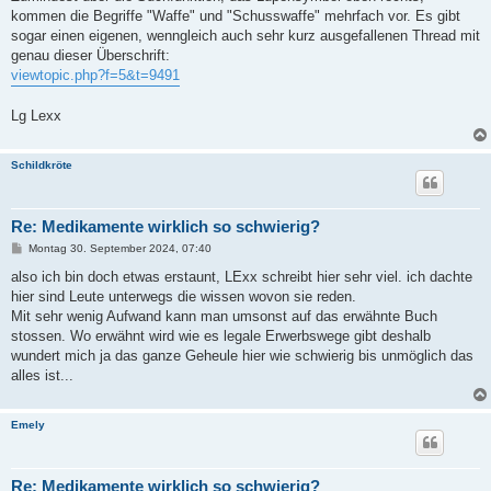
kommen die Begriffe "Waffe" und "Schusswaffe" mehrfach vor. Es gibt
sogar einen eigenen, wenngleich auch sehr kurz ausgefallenen Thread mit
genau dieser Überschrift:
viewtopic.php?f=5&t=9491
Lg Lexx
Schildkröte
Re: Medikamente wirklich so schwierig?
B
Montag 30. September 2024, 07:40
e
i
also ich bin doch etwas erstaunt, LExx schreibt hier sehr viel. ich dachte
t
hier sind Leute unterwegs die wissen wovon sie reden.
r
a
Mit sehr wenig Aufwand kann man umsonst auf das erwähnte Buch
g
stossen. Wo erwähnt wird wie es legale Erwerbswege gibt deshalb
wundert mich ja das ganze Geheule hier wie schwierig bis unmöglich das
alles ist...
Emely
Re: Medikamente wirklich so schwierig?