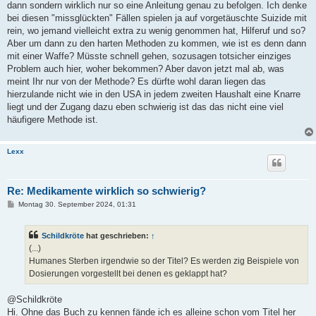
dann sondern wirklich nur so eine Anleitung genau zu befolgen. Ich denke
bei diesen "missglückten" Fällen spielen ja auf vorgetäuschte Suizide mit
rein, wo jemand vielleicht extra zu wenig genommen hat, Hilferuf und so?
Aber um dann zu den harten Methoden zu kommen, wie ist es denn dann
mit einer Waffe? Müsste schnell gehen, sozusagen totsicher einziges
Problem auch hier, woher bekommen? Aber davon jetzt mal ab, was
meint Ihr nur von der Methode? Es dürfte wohl daran liegen das
hierzulande nicht wie in den USA in jedem zweiten Haushalt eine Knarre
liegt und der Zugang dazu eben schwierig ist das das nicht eine viel
häufigere Methode ist.
Lexx
Re: Medikamente wirklich so schwierig?
B
Montag 30. September 2024, 01:31
e
i
t
Schildkröte
hat geschrieben:
↑
r
a
(...)
g
Humanes Sterben irgendwie so der Titel? Es werden zig Beispiele von
Dosierungen vorgestellt bei denen es geklappt hat?
@Schildkröte
Hi. Ohne das Buch zu kennen fände ich es alleine schon vom Titel her