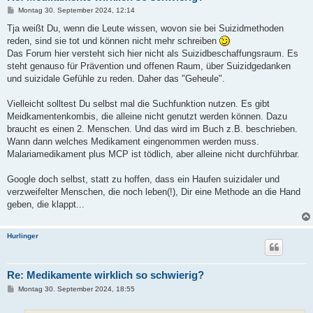
B
Montag 30. September 2024, 12:14
e
i
Tja weißt Du, wenn die Leute wissen, wovon sie bei Suizidmethoden
t
reden, sind sie tot und können nicht mehr schreiben
r
a
Das Forum hier versteht sich hier nicht als Suizidbeschaffungsraum. Es
g
steht genauso für Prävention und offenen Raum, über Suizidgedanken
und suizidale Gefühle zu reden. Daher das "Geheule".
Vielleicht solltest Du selbst mal die Suchfunktion nutzen. Es gibt
Meidkamentenkombis, die alleine nicht genutzt werden können. Dazu
braucht es einen 2. Menschen. Und das wird im Buch z.B. beschrieben.
Wann dann welches Medikament eingenommen werden muss.
Malariamedikament plus MCP ist tödlich, aber alleine nicht durchführbar.
Google doch selbst, statt zu hoffen, dass ein Haufen suizidaler und
verzweifelter Menschen, die noch leben(!), Dir eine Methode an die Hand
geben, die klappt...
Hurlinger
Re: Medikamente wirklich so schwierig?
B
Montag 30. September 2024, 18:55
e
i