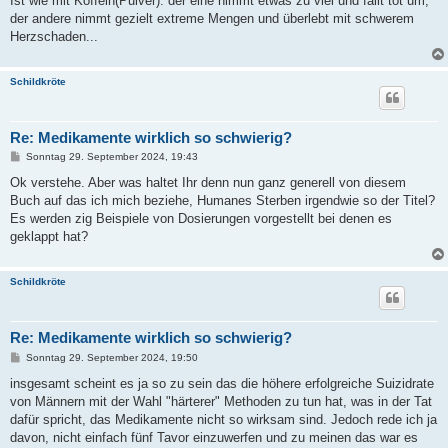
Ist wie mit Koffein(Pulver): der eine nimmt etwas zu viel und fällt tot um,
der andere nimmt gezielt extreme Mengen und überlebt mit schwerem
Herzschaden...
Schildkröte
Re: Medikamente wirklich so schwierig?
B
Sonntag 29. September 2024, 19:43
e
i
Ok verstehe. Aber was haltet Ihr denn nun ganz generell von diesem
t
Buch auf das ich mich beziehe, Humanes Sterben irgendwie so der Titel?
r
a
Es werden zig Beispiele von Dosierungen vorgestellt bei denen es
g
geklappt hat?
Schildkröte
Re: Medikamente wirklich so schwierig?
B
Sonntag 29. September 2024, 19:50
e
i
insgesamt scheint es ja so zu sein das die höhere erfolgreiche Suizidrate
t
von Männern mit der Wahl "härterer" Methoden zu tun hat, was in der Tat
r
a
dafür spricht, das Medikamente nicht so wirksam sind. Jedoch rede ich ja
g
davon, nicht einfach fünf Tavor einzuwerfen und zu meinen das war es