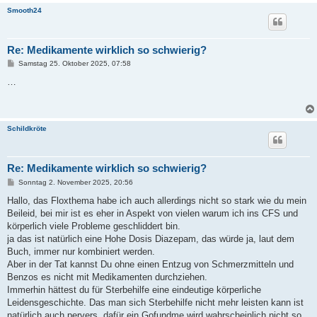
Smooth24
Re: Medikamente wirklich so schwierig?
B
Samstag 25. Oktober 2025, 07:58
e
i
…
t
r
a
g
Schildkröte
Re: Medikamente wirklich so schwierig?
B
Sonntag 2. November 2025, 20:56
e
i
Hallo, das Floxthema habe ich auch allerdings nicht so stark wie du mein
t
Beileid, bei mir ist es eher in Aspekt von vielen warum ich ins CFS und
r
a
körperlich viele Probleme geschliddert bin.
g
ja das ist natürlich eine Hohe Dosis Diazepam, das würde ja, laut dem
Buch, immer nur kombiniert werden.
Aber in der Tat kannst Du ohne einen Entzug von Schmerzmitteln und
Benzos es nicht mit Medikamenten durchziehen.
Immerhin hättest du für Sterbehilfe eine eindeutige körperliche
Leidensgeschichte. Das man sich Sterbehilfe nicht mehr leisten kann ist
natürlich auch pervers, dafür ein Gofundme wird wahrscheinlich nicht so