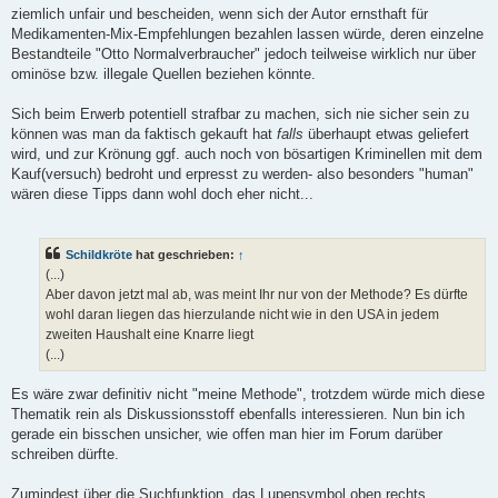
ziemlich unfair und bescheiden, wenn sich der Autor ernsthaft für
Medikamenten-Mix-Empfehlungen bezahlen lassen würde, deren einzelne
Bestandteile "Otto Normalverbraucher" jedoch teilweise wirklich nur über
ominöse bzw. illegale Quellen beziehen könnte.
Sich beim Erwerb potentiell strafbar zu machen, sich nie sicher sein zu
können was man da faktisch gekauft hat
falls
überhaupt etwas geliefert
wird, und zur Krönung ggf. auch noch von bösartigen Kriminellen mit dem
Kauf(versuch) bedroht und erpresst zu werden- also besonders "human"
wären diese Tipps dann wohl doch eher nicht...
Schildkröte
hat geschrieben:
↑
(...)
Aber davon jetzt mal ab, was meint Ihr nur von der Methode? Es dürfte
wohl daran liegen das hierzulande nicht wie in den USA in jedem
zweiten Haushalt eine Knarre liegt
(...)
Es wäre zwar definitiv nicht "meine Methode", trotzdem würde mich diese
Thematik rein als Diskussionsstoff ebenfalls interessieren. Nun bin ich
gerade ein bisschen unsicher, wie offen man hier im Forum darüber
schreiben dürfte.
Zumindest über die Suchfunktion, das Lupensymbol oben rechts,