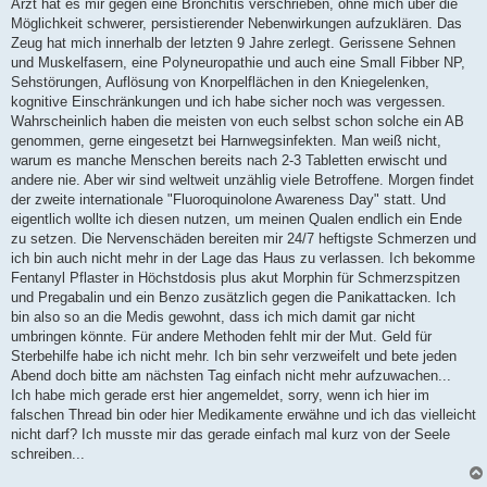
Arzt hat es mir gegen eine Bronchitis verschrieben, ohne mich über die
Möglichkeit schwerer, persistierender Nebenwirkungen aufzuklären. Das
Zeug hat mich innerhalb der letzten 9 Jahre zerlegt. Gerissene Sehnen
und Muskelfasern, eine Polyneuropathie und auch eine Small Fibber NP,
Sehstörungen, Auflösung von Knorpelflächen in den Kniegelenken,
kognitive Einschränkungen und ich habe sicher noch was vergessen.
Wahrscheinlich haben die meisten von euch selbst schon solche ein AB
genommen, gerne eingesetzt bei Harnwegsinfekten. Man weiß nicht,
warum es manche Menschen bereits nach 2-3 Tabletten erwischt und
andere nie. Aber wir sind weltweit unzählig viele Betroffene. Morgen findet
der zweite internationale "Fluoroquinolone Awareness Day" statt. Und
eigentlich wollte ich diesen nutzen, um meinen Qualen endlich ein Ende
zu setzen. Die Nervenschäden bereiten mir 24/7 heftigste Schmerzen und
ich bin auch nicht mehr in der Lage das Haus zu verlassen. Ich bekomme
Fentanyl Pflaster in Höchstdosis plus akut Morphin für Schmerzspitzen
und Pregabalin und ein Benzo zusätzlich gegen die Panikattacken. Ich
bin also so an die Medis gewohnt, dass ich mich damit gar nicht
umbringen könnte. Für andere Methoden fehlt mir der Mut. Geld für
Sterbehilfe habe ich nicht mehr. Ich bin sehr verzweifelt und bete jeden
Abend doch bitte am nächsten Tag einfach nicht mehr aufzuwachen...
Ich habe mich gerade erst hier angemeldet, sorry, wenn ich hier im
falschen Thread bin oder hier Medikamente erwähne und ich das vielleicht
nicht darf? Ich musste mir das gerade einfach mal kurz von der Seele
schreiben...