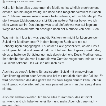
B
Samstag 4. Oktober 2025, 20:02
e
i
Hallo, ich habe alles zusammen die Medis es ist wirklich erschreckend
t
einfach. Ich bin sogar traurig, ich habe alles mögliche versucht zu lösen
r
a
an Problemen meine vielen Gesundheitsprobleme, etc. nichts klappt. Mir
g
steht wegen Elektrosmogsensibilität ein weiterer Winter bevor, wo ich
nicht weiss wohin. Das einzige was total einfach war war auf legalem
Wege die Medikamente zu besorgen nach der Methode von dem Buch.
Was mir nicht klar ist- was sind die Risiken von nicht funktionierendem
Suizid mit Medikamenten? In dem besagten Buch wird nie auf
Schädigungen eingegangen. Es werden Fälle geschildert, wo die Dosis
nicht gereicht hat und jemand halt nicht tot war. Nicht gesagt wird dabei,
ob es anhaltende Schädigungen gab durch die hohe Dosis Medikamente.
Ihr schreibt hier viel von Leuten die wie Gemüse vegetieren- mir ist so ein
Fall nicht bekannt. Das will ich natürlich nicht.
Auch ist es eine Anleitung für assistierten Suizid mit eingeweihten
Familienmitgliedern oder Ärzten was bei mir natürlich nicht der Fall ist. Es
wird geschrieben das das ganze bis zu zwei Tagen dauern kann. Ich bin
nicht genug vorbereitet auf das was passiert wenn man das Zeug alleine
nimmt.
Also mit anderen Worten. Ich habe alles zusammen- das ist nicht
schwierig und ich habe keinerlei Hoffnung mehr. Aber ich traue mich -
vorerst- nicht.