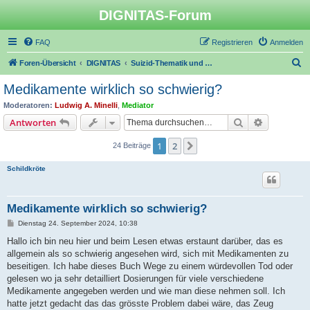
DIGNITAS-Forum
FAQ
Registrieren
Anmelden
S
Foren-Übersicht
DIGNITAS
Suizid-Thematik und Suizidversuchs-Prävention
u
Medikamente wirklich so schwierig?
c
Moderatoren:
Ludwig A. Minelli
,
Mediator
h
Suche
Erweiterte
Antworten
e
1
2
Nächste
24 Beiträge
Schildkröte
Medikamente wirklich so schwierig?
B
Dienstag 24. September 2024, 10:38
e
i
Hallo ich bin neu hier und beim Lesen etwas erstaunt darüber, das es
t
allgemein als so schwierig angesehen wird, sich mit Medikamenten zu
r
a
beseitigen. Ich habe dieses Buch Wege zu einem würdevollen Tod oder
g
gelesen wo ja sehr detailliert Dosierungen für viele verschiedene
Medikamente angegeben werden und wie man diese nehmen soll. Ich
hatte jetzt gedacht das das grösste Problem dabei wäre, das Zeug