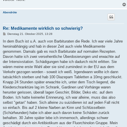
Abendröte
Re: Medikamente wirklich so schwierig?
B
Dienstag 21. Oktober 2025, 13:28
e
i
In dem Buch ist u.A. auch von Barbituraten die Rede. Ich war viele Jahre
t
heroinabhängig und hab in dieser Zeit auch viele Medikamente
r
a
genommen. Damals gab es noch Barbiturate auf normalen Rezepten.
g
Davon hatte ich zwei versehentliche Überdosierungen und erwachte auf
der Intensivstation. Schädigungen habe ich dadurch nicht erlitten. Sie
wären meine erste Wahl aber sie sind zumindest in der EU aus dem
Verkehr gezogen worden - soweit ich weiß. Irgendwann wollte ich dann
tatsächlich sterben und hab 100 Diazepam Tabletten a 10mg geschluckt.
Knapp 24 Stunden später erwachte ich, unter dem Tisch liegend, die
Kleiderschranktüre lag im Schrank, Gardinen und Vorhänge waren
herunter gerissen, überall lagen Geschirr, Bilder, Deko etc. auf dem
Boden. Ich hatte keinerlei Erinnerung, ich war alleine, muss das also
selbst "getan" haben. Sich alleine zu suizidieren ist auf jeden Fall nicht
so einfach. Bis auf 2 kleine Narben an Kinn und Schlüsselbein
(Schürfwunden) habe ich aber auch davon keine Schäden zurück
behalten. 30 Jahre später lebe ich immernoch, allerdings schwer
geschädigt durch ein Antibiotikum aus der Fluorchinolon Gruppe. Mein