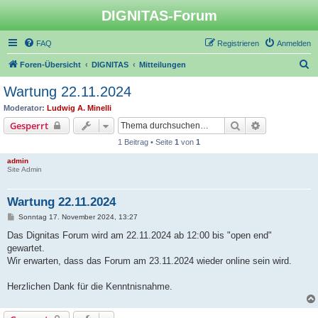
DIGNITAS-Forum
FAQ
Registrieren
Anmelden
S
Foren-Übersicht
DIGNITAS
Mitteilungen
u
Wartung 22.11.2024
c
Moderator:
Ludwig A. Minelli
h
Suche
Erweiterte S
Gesperrt
e
1 Beitrag • Seite
1
von
1
admin
Site Admin
Wartung 22.11.2024
B
Sonntag 17. November 2024, 13:27
e
i
Das Dignitas Forum wird am 22.11.2024 ab 12:00 bis "open end"
t
gewartet.
r
a
Wir erwarten, dass das Forum am 23.11.2024 wieder online sein wird.
g
Herzlichen Dank für die Kenntnisnahme.