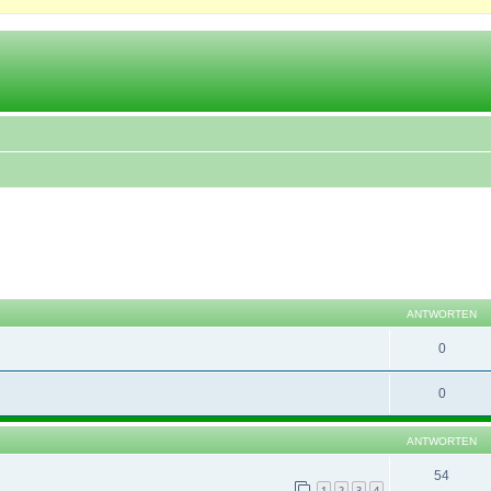
eiterte Suche
ANTWORTEN
0
0
ANTWORTEN
54
1
2
3
4