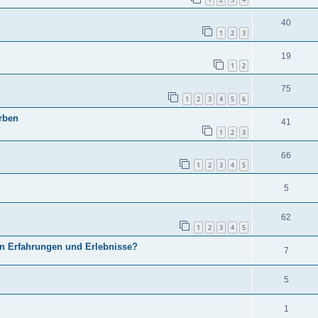
40
1
2
3
19
1
2
75
1
2
3
4
5
6
erben
41
1
2
3
66
1
2
3
4
5
5
62
1
2
3
4
5
nen Erfahrungen und Erlebnisse?
7
5
1