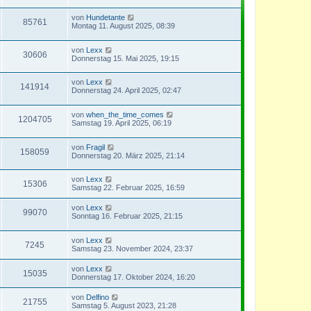
von
Hundetante
85761
Montag 11. August 2025, 08:39
von
Lexx
30606
Donnerstag 15. Mai 2025, 19:15
von
Lexx
141914
Donnerstag 24. April 2025, 02:47
von
when_the_time_comes
1204705
Samstag 19. April 2025, 06:19
von
Fragil
158059
Donnerstag 20. März 2025, 21:14
von
Lexx
15306
Samstag 22. Februar 2025, 16:59
von
Lexx
99070
Sonntag 16. Februar 2025, 21:15
von
Lexx
7245
Samstag 23. November 2024, 23:37
von
Lexx
15035
Donnerstag 17. Oktober 2024, 16:20
von
Delfino
21755
Samstag 5. August 2023, 21:28