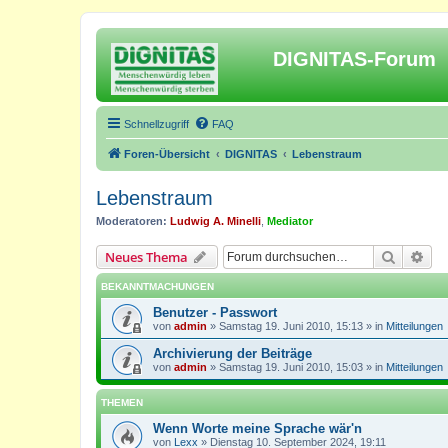
DIGNITAS-Forum
Schnellzugriff
FAQ
Foren-Übersicht
DIGNITAS
Lebenstraum
Lebenstraum
Moderatoren:
Ludwig A. Minelli
,
Mediator
Suche
Erw
Neues Thema
BEKANNTMACHUNGEN
Benutzer - Passwort
von
admin
»
Samstag 19. Juni 2010, 15:13
» in
Mitteilungen
Archivierung der Beiträge
von
admin
»
Samstag 19. Juni 2010, 15:03
» in
Mitteilungen
THEMEN
Wenn Worte meine Sprache wär'n
von
Lexx
»
Dienstag 10. September 2024, 19:11