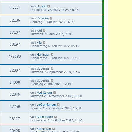
von
Delfino
26657
Donnerstag 23. März 2023, 09:48
von
n°cturne
12136
Sonntag 1. Januar 2023, 16:09
von
Igel
17167
Mittwoch 22. Juni 2022, 23:01
von
Miu
18197
Donnerstag 6. Januar 2022, 05:43
von
Hurlinger
473689
Donnerstag 7. Januar 2021, 11:51
von
glycerine
72337
Mittwoch 2. September 2020, 11:37
von
glycerine
24008
Dienstag 2. Juni 2020, 12:19
von
Mainländer
12645
Mittwoch 28. November 2018, 16:20
von
LeGentleman
17259
Sonntag 25. November 2018, 16:58
von
Abendstern
28127
Donnerstag 12. Oktober 2017, 10:51
von
Katzenfan
20425