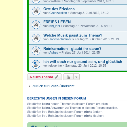
von
coldtime
»
Sonntag 10. September 2017, 16:10
Orte des Friedens
von
Grenzwelten
»
Sonntag 3. Juni 2012, 18:12
FREIES LEBEN
von
Kiri_HH
»
Sonntag 27. November 2016, 04:21
Welche Musik passt zum Thema?
von
Todesschimmer
»
Freitag 21. Oktober 2016, 21:13
Reinkarnation - glaubt ihr daran?
von
Ashes
»
Freitag 27. Juni 2014, 21:55
Ich will doch nur gesund sein, und glücklich
von
glycerine
»
Samstag 23. Juni 2012, 10:25
Neues Thema
Zurück zur Foren-Übersicht
BERECHTIGUNGEN IN DIESEM FORUM
Sie dürfen
keine
neuen Themen in diesem Forum erstellen.
Sie dürfen
keine
Antworten zu Themen in diesem Forum erstellen.
Sie dürfen Ihre Beiträge in diesem Forum
nicht
ändern.
Sie dürfen Ihre Beiträge in diesem Forum
nicht
löschen.