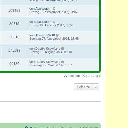
Freitag 22. September 2017, 01:21
von
Abendstern
103958
Freitag 15. September 2017, 01:02
von
Abendstern
86319
Freitag 24. Februar 2017, 02:36
von
Thorsten3210
50510
Sonntag 27. November 2016, 16:45
von
Deadly Snowflake
171138
Freitag 15. August 2014, 09:38
von
Deadly Snowflake
69186
Dienstag 25. März 2014, 17:07
27 Themen • Seite
1
von
1
Gehe zu