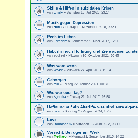
Skills & Hilfen in suizidalen Krisen
von
Emely
»
Samstag 15. Juli 2023, 23:14
Musik gegen Depression
von
Horla
»
Freitag 11. November 2016, 00:31
Pech im Leben
von
Freedom
»
Donnerstag 9. März 2017, 12:50
Habt ihr noch Hoffnung und Ziele ausser zu st
von
squirrel
»
Mittwoch 26. Oktober 2022, 20:45
Was wäre wenn . . .
von
Wolke
»
Mittwoch 24. April 2013, 19:14
Geborgen
von
Miu
»
Freitag 22. Januar 2021, 00:31
Wie war euer Tag?
von
Agnetha
»
Freitag 21. Juli 2017, 16:50
Hoffnung auf ein Afterlife- was sind eure eige
von
Lexx
»
Sonntag 25. August 2024, 15:36
Love
von
Dorneose75
»
Mittwoch 15. Juni 2022, 03:14
Vorsicht: Betrüger am Werk
von
Mediator
»
Montag 21. September 2015, 14:22