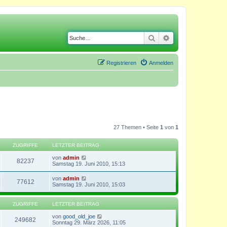
Suche
Erweiterte Suche
Registrieren
Anmelden
27 Themen • Seite
1
von
1
ZUGRIFFE
LETZTER BEITRAG
von
admin
82237
Samstag 19. Juni 2010, 15:13
von
admin
77612
Samstag 19. Juni 2010, 15:03
ZUGRIFFE
LETZTER BEITRAG
von
good_old_joe
249682
Sonntag 29. März 2026, 11:05