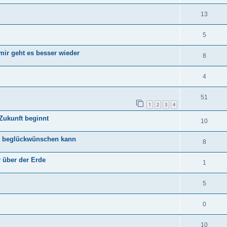
13
5
 mir geht es besser wieder
8
4
51
1
2
3
4
 Zukunft beginnt
10
g" beglückwünschen kann
8
r über der Erde
1
5
0
10