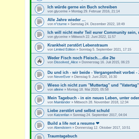
Ich würde gerne ein Buch schreiben
von
glycerine
»
Montag 29. Februar 2016, 21:14
Alle Jahre wieder ...
von
n°cturne
»
Samstag 24. Dezember 2022, 18:49
Ich will nicht mehr Teil eurer Community sein,
von
glycerine
»
Mittwoch 22. Juni 2022, 11:57
Krankheit zerstört Lebenstraum
von
Limited Edition
»
Sonntag 5. September 2021, 17:15
Weder Fisch noch Fleisch....die 2te
von
Dissolved_Alice
»
Donnerstag 16. Juli 2015, 06:23
Du und ich - wir beide - Vergangenheit vorbei -
von
NeverEver
»
Dienstag 9. Juni 2020, 16:30
Wieso ich nicht zum "Muttertag" und "Vaterta
von
alleine
»
Montag 18. Mai 2020, 05:58
Mein Tagebuch - in ein neues Leben, unter ode
von
Mainländer
»
Mittwoch 28. November 2018, 12:34
Liebe zerstört und selbst schuld
von
Katzenfan
»
Sonntag 24. September 2017, 04:04
Build a life not a resume ❤︎
von
Abendstern
»
Donnerstag 12. Oktober 2017, 10:51
Traumtagebuch