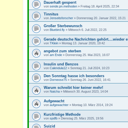
Dauerhaft gesperrt
von
sende.pn.methoden
»
Freitag 18. April 2025, 22:34
Tinnitus
von
Jenseitsforscher
»
Donnerstag 20. Januar 2022, 15:21
Großer Sterbewunsch
von
Bluebird.fly
»
Mittwoch 6. Juli 2022, 22:25
Gerade deutsche Nachrichten gehört....wieder e
von
TKlein
»
Montag 13. Januar 2020, 19:42
angebot zum sterben
von
am Ende
»
Donnerstag 25. Mai 2023, 16:07
Insulin und Benzos
von
Calendula12
»
Sonntag 21. Juli 2024, 10:23
Den Sonntag hasse ich besonders
von
Dorneose75
»
Sonntag 26. Juni 2022, 16:41
Warum schreibt hier keiner mehr!
von
Natcha
»
Mittwoch 30. August 2023, 14:04
Aufgewacht
von
aufgewachter
»
Montag 10. März 2014, 19:24
Kurzfristige Methode
von
spdfb
»
Dienstag 25. März 2025, 19:56
Suizid