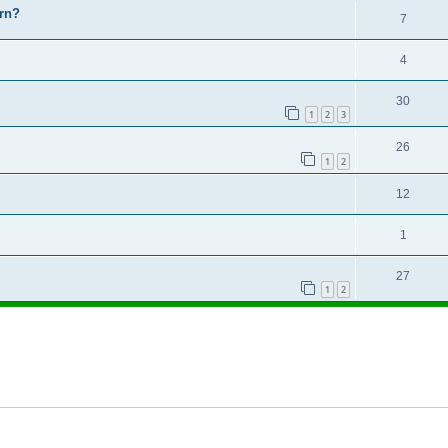
ern?
7
4
30
1
2
3
26
1
2
12
1
27
1
2