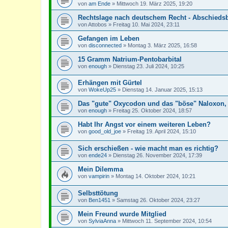
von
am Ende
»
Mittwoch 19. März 2025, 19:20
Rechtslage nach deutschem Recht - Abschiedsb
von
Attobos
»
Freitag 10. Mai 2024, 23:11
Gefangen im Leben
von
disconnected
»
Montag 3. März 2025, 16:58
15 Gramm Natrium-Pentobarbital
von
enough
»
Dienstag 23. Juli 2024, 10:25
Erhängen mit Gürtel
von
WokeUp25
»
Dienstag 14. Januar 2025, 15:13
Das "gute" Oxycodon und das "böse" Naloxon,
von
enough
»
Freitag 25. Oktober 2024, 18:57
Habt Ihr Angst vor einem weiteren Leben?
von
good_old_joe
»
Freitag 19. April 2024, 15:10
Sich erschießen - wie macht man es richtig?
von
ende24
»
Dienstag 26. November 2024, 17:39
Mein Dilemma
von
vampirin
»
Montag 14. Oktober 2024, 10:21
Selbsttötung
von
Ben1451
»
Samstag 26. Oktober 2024, 23:27
Mein Freund wurde Mitglied
von
SylviaAnna
»
Mittwoch 11. September 2024, 10:54