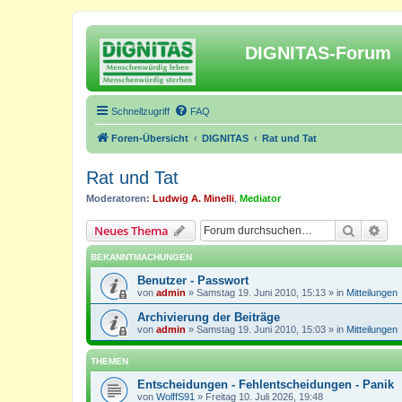
DIGNITAS-Forum
Schnellzugriff
FAQ
Foren-Übersicht
DIGNITAS
Rat und Tat
Rat und Tat
Moderatoren:
Ludwig A. Minelli
,
Mediator
Suche
Erw
Neues Thema
BEKANNTMACHUNGEN
Benutzer - Passwort
von
admin
»
Samstag 19. Juni 2010, 15:13
» in
Mitteilungen
Archivierung der Beiträge
von
admin
»
Samstag 19. Juni 2010, 15:03
» in
Mitteilungen
THEMEN
Entscheidungen - Fehlentscheidungen - Panik
von
WolffS91
»
Freitag 10. Juli 2026, 19:48