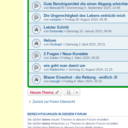
Gute Beruhigsmittel die einen Abgang erleicht
von
Boncuk79
»
Donnerstag 5. September 2024, 13:48
Die Ungerechtigkeit des Lebens erdrückt mich
von
vampirin
»
Freitag 30. August 2024, 09:38
Letzter Schritt
von
fontanella
»
Dienstag 10. Januar 2023, 04:49
Helium
von
Hurlinger
»
Samstag 2. April 2022, 20:21
2 Fragen / Neue Kontakte
von
Carta
»
Freitag 1. März 2024, 00:25
wie geht man damit um
von
Radisichen
»
Sonntag 11. August 2024, 21:19
Blauer Eisenhut - die Rettung - endlich :D
von
enough
»
Freitag 8. März 2024, 20:23
Neues Thema
Zurück zur Foren-Übersicht
BERECHTIGUNGEN IN DIESEM FORUM
Sie dürfen
keine
neuen Themen in diesem Forum erstellen.
Sie dürfen
keine
Antworten zu Themen in diesem Forum erstellen.
Sie dürfen Ihre Beiträge in diesem Forum
nicht
ändern.