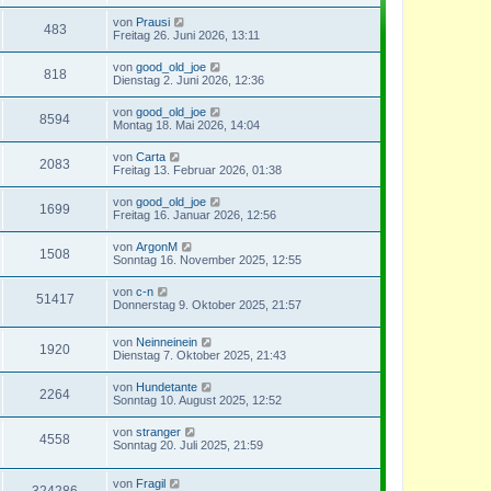
von
Prausi
483
Freitag 26. Juni 2026, 13:11
von
good_old_joe
818
Dienstag 2. Juni 2026, 12:36
von
good_old_joe
8594
Montag 18. Mai 2026, 14:04
von
Carta
2083
Freitag 13. Februar 2026, 01:38
von
good_old_joe
1699
Freitag 16. Januar 2026, 12:56
von
ArgonM
1508
Sonntag 16. November 2025, 12:55
von
c-n
51417
Donnerstag 9. Oktober 2025, 21:57
von
Neinneinein
1920
Dienstag 7. Oktober 2025, 21:43
von
Hundetante
2264
Sonntag 10. August 2025, 12:52
von
stranger
4558
Sonntag 20. Juli 2025, 21:59
von
Fragil
324286