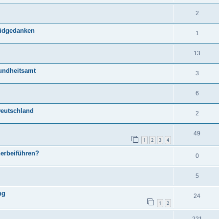
2
izidgedanken
1
13
undheitsamt
3
6
Deutschland
2
49
1
2
3
4
herbeiführen?
0
5
ng
24
1
2
221