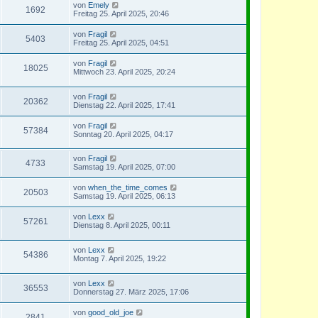
von
Emely
1692
Freitag 25. April 2025, 20:46
von
Fragil
5403
Freitag 25. April 2025, 04:51
von
Fragil
18025
Mittwoch 23. April 2025, 20:24
von
Fragil
20362
Dienstag 22. April 2025, 17:41
von
Fragil
57384
Sonntag 20. April 2025, 04:17
von
Fragil
4733
Samstag 19. April 2025, 07:00
von
when_the_time_comes
20503
Samstag 19. April 2025, 06:13
von
Lexx
57261
Dienstag 8. April 2025, 00:11
von
Lexx
54386
Montag 7. April 2025, 19:22
von
Lexx
36553
Donnerstag 27. März 2025, 17:06
von
good_old_joe
2841