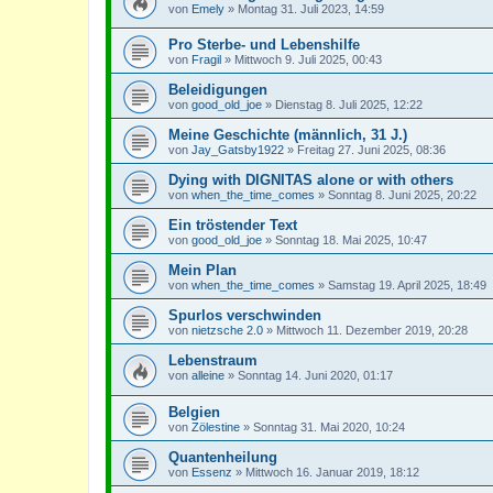
von
Emely
»
Montag 31. Juli 2023, 14:59
Pro Sterbe- und Lebenshilfe
von
Fragil
»
Mittwoch 9. Juli 2025, 00:43
Beleidigungen
von
good_old_joe
»
Dienstag 8. Juli 2025, 12:22
Meine Geschichte (männlich, 31 J.)
von
Jay_Gatsby1922
»
Freitag 27. Juni 2025, 08:36
Dying with DIGNITAS alone or with others
von
when_the_time_comes
»
Sonntag 8. Juni 2025, 20:22
Ein tröstender Text
von
good_old_joe
»
Sonntag 18. Mai 2025, 10:47
Mein Plan
von
when_the_time_comes
»
Samstag 19. April 2025, 18:49
Spurlos verschwinden
von
nietzsche 2.0
»
Mittwoch 11. Dezember 2019, 20:28
Lebenstraum
von
alleine
»
Sonntag 14. Juni 2020, 01:17
Belgien
von
Zölestine
»
Sonntag 31. Mai 2020, 10:24
Quantenheilung
von
Essenz
»
Mittwoch 16. Januar 2019, 18:12