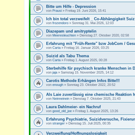
Bitte um Hilfe - Depression
von
Prausi
»
Freitag 19. Juni 2026, 15:41
Ich bin total verzweifelt _ Co-Abhängigkeit Su
von
frozendoro
»
Sonntag 31. Mai 2026, 12:03
Diazepam und amitryptelin
von
Meeresleuchten
»
Dienstag 27. Oktober 2020, 02:58
Erfahrung mit "Früh-Rente" bzw JobCom / Ges
von
Carta
»
Freitag 16. Januar 2026, 03:25
Suizid als Tabu Thema
von
Carta
»
Freitag 1. August 2025, 00:28
Sterbehilfe für psychisch kranke Menschen in 
von
jaja
»
Samstag 15. November 2025, 14:12
Carotis Methode Erhängen Infos Bitte!!!
von
enough
»
Sonntag 23. Oktober 2022, 20:52
Als Laie zuverlässig eine chemische Reaktion 
von
Neinneinein
»
Dienstag 7. Oktober 2025, 21:43
Laura Dahlmeier- ein Nachruf
von
good_old_joe
»
Freitag 1. August 2025, 13:26
Erfahrung Psychiatrie, Suizidversuche, Fixieru
von
stranger
»
Dienstag 15. Juli 2025, 00:35
Verzweiflung/Hoffnungslosigkeit