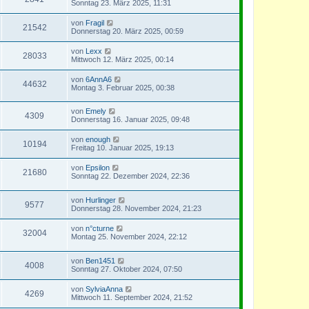
Sonntag 23. März 2025, 11:31
von
Fragil
21542
Donnerstag 20. März 2025, 00:59
von
Lexx
28033
Mittwoch 12. März 2025, 00:14
von
6AnnA6
44632
Montag 3. Februar 2025, 00:38
von
Emely
4309
Donnerstag 16. Januar 2025, 09:48
von
enough
10194
Freitag 10. Januar 2025, 19:13
von
Epsilon
21680
Sonntag 22. Dezember 2024, 22:36
von
Hurlinger
9577
Donnerstag 28. November 2024, 21:23
von
n°cturne
32004
Montag 25. November 2024, 22:12
von
Ben1451
4008
Sonntag 27. Oktober 2024, 07:50
von
SylviaAnna
4269
Mittwoch 11. September 2024, 21:52