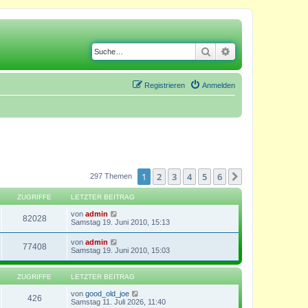
Suche
Erweiterte Suche
Registrieren
Anmelden
1
2
3
4
5
6
Nächste
297 Themen
ZUGRIFFE
LETZTER BEITRAG
von
admin
82028
Samstag 19. Juni 2010, 15:13
von
admin
77408
Samstag 19. Juni 2010, 15:03
ZUGRIFFE
LETZTER BEITRAG
von
good_old_joe
426
Samstag 11. Juli 2026, 11:40