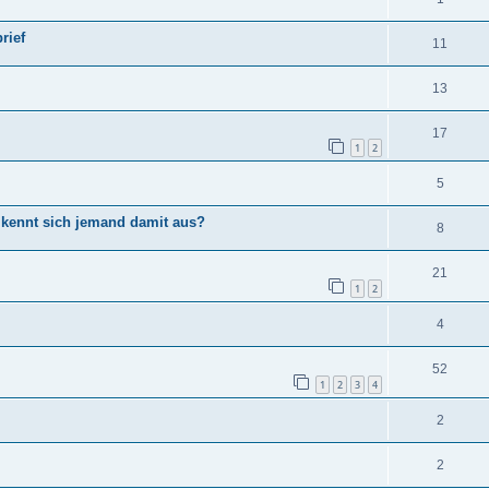
rief
11
13
17
1
2
5
 kennt sich jemand damit aus?
8
21
1
2
4
52
1
2
3
4
2
2