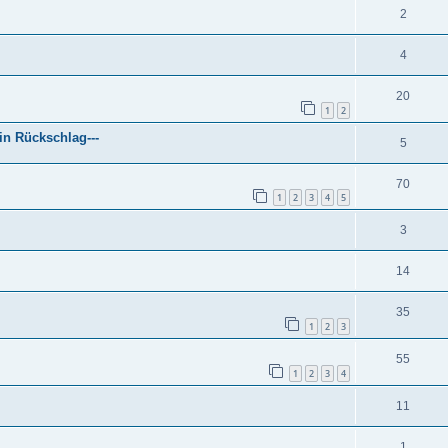
2
4
20
1
2
in Rückschlag---
5
70
1
2
3
4
5
3
14
35
1
2
3
55
1
2
3
4
11
1