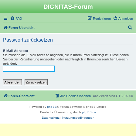
DIGNITAS-Forum
FAQ
Registrieren
Anmelden
S
Foren-Übersicht
u
Passwort zurücksetzen
c
h
E-Mail-Adresse:
Sie müssen die E-Mail-Adresse angeben, die in Ihrem Profil hinterlegt ist. Diese haben
e
Sie bei der Registrierung angegeben oder nachträglich in Ihrem persönlichen Bereich
geändert.
Foren-Übersicht
Alle Cookies löschen
Alle Zeiten sind
UTC+02:00
Powered by
phpBB
® Forum Software © phpBB Limited
Deutsche Übersetzung durch
phpBB.de
Datenschutz
|
Nutzungsbedingungen