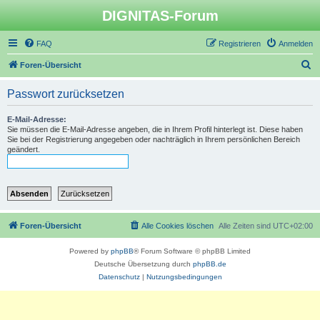
DIGNITAS-Forum
FAQ
Registrieren
Anmelden
S
Foren-Übersicht
u
Passwort zurücksetzen
c
h
E-Mail-Adresse:
Sie müssen die E-Mail-Adresse angeben, die in Ihrem Profil hinterlegt ist. Diese haben
e
Sie bei der Registrierung angegeben oder nachträglich in Ihrem persönlichen Bereich
geändert.
Foren-Übersicht
Alle Cookies löschen
Alle Zeiten sind
UTC+02:00
Powered by
phpBB
® Forum Software © phpBB Limited
Deutsche Übersetzung durch
phpBB.de
Datenschutz
|
Nutzungsbedingungen