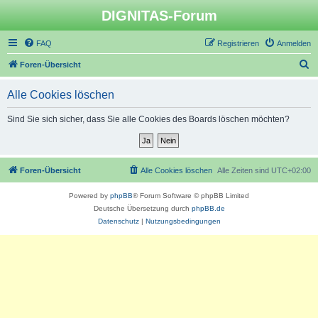
DIGNITAS-Forum
FAQ
Registrieren
Anmelden
S
Foren-Übersicht
u
Alle Cookies löschen
c
h
Sind Sie sich sicher, dass Sie alle Cookies des Boards löschen möchten?
e
Foren-Übersicht
Alle Cookies löschen
Alle Zeiten sind
UTC+02:00
Powered by
phpBB
® Forum Software © phpBB Limited
Deutsche Übersetzung durch
phpBB.de
Datenschutz
|
Nutzungsbedingungen