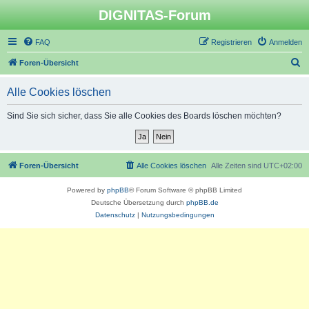
DIGNITAS-Forum
FAQ
Registrieren
Anmelden
S
Foren-Übersicht
u
Alle Cookies löschen
c
h
Sind Sie sich sicher, dass Sie alle Cookies des Boards löschen möchten?
e
Foren-Übersicht
Alle Cookies löschen
Alle Zeiten sind
UTC+02:00
Powered by
phpBB
® Forum Software © phpBB Limited
Deutsche Übersetzung durch
phpBB.de
Datenschutz
|
Nutzungsbedingungen