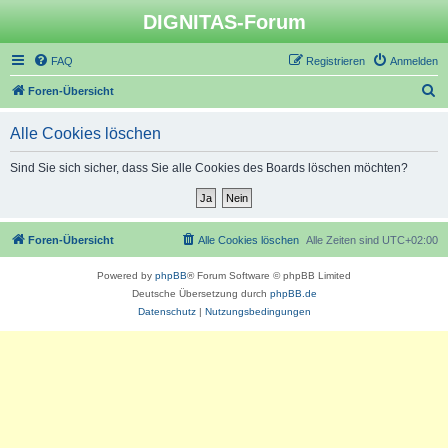
DIGNITAS-Forum
FAQ
Registrieren
Anmelden
S
Foren-Übersicht
u
Alle Cookies löschen
c
h
Sind Sie sich sicher, dass Sie alle Cookies des Boards löschen möchten?
e
Foren-Übersicht
Alle Cookies löschen
Alle Zeiten sind
UTC+02:00
Powered by
phpBB
® Forum Software © phpBB Limited
Deutsche Übersetzung durch
phpBB.de
Datenschutz
|
Nutzungsbedingungen