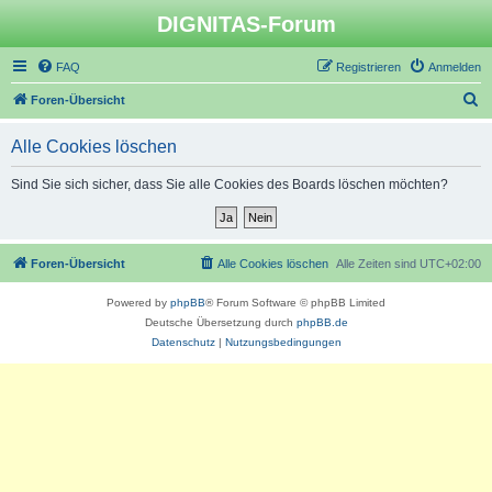
DIGNITAS-Forum
FAQ
Registrieren
Anmelden
S
Foren-Übersicht
u
Alle Cookies löschen
c
h
Sind Sie sich sicher, dass Sie alle Cookies des Boards löschen möchten?
e
Foren-Übersicht
Alle Cookies löschen
Alle Zeiten sind
UTC+02:00
Powered by
phpBB
® Forum Software © phpBB Limited
Deutsche Übersetzung durch
phpBB.de
Datenschutz
|
Nutzungsbedingungen