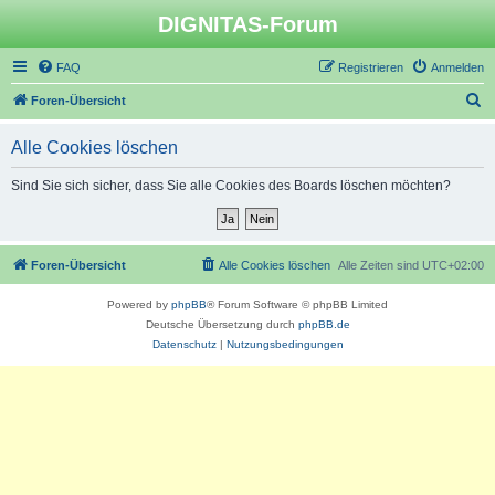
DIGNITAS-Forum
FAQ
Registrieren
Anmelden
S
Foren-Übersicht
u
Alle Cookies löschen
c
h
Sind Sie sich sicher, dass Sie alle Cookies des Boards löschen möchten?
e
Foren-Übersicht
Alle Cookies löschen
Alle Zeiten sind
UTC+02:00
Powered by
phpBB
® Forum Software © phpBB Limited
Deutsche Übersetzung durch
phpBB.de
Datenschutz
|
Nutzungsbedingungen