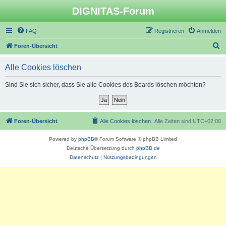
DIGNITAS-Forum
FAQ
Registrieren
Anmelden
S
Foren-Übersicht
u
Alle Cookies löschen
c
h
Sind Sie sich sicher, dass Sie alle Cookies des Boards löschen möchten?
e
Foren-Übersicht
Alle Cookies löschen
Alle Zeiten sind
UTC+02:00
Powered by
phpBB
® Forum Software © phpBB Limited
Deutsche Übersetzung durch
phpBB.de
Datenschutz
|
Nutzungsbedingungen