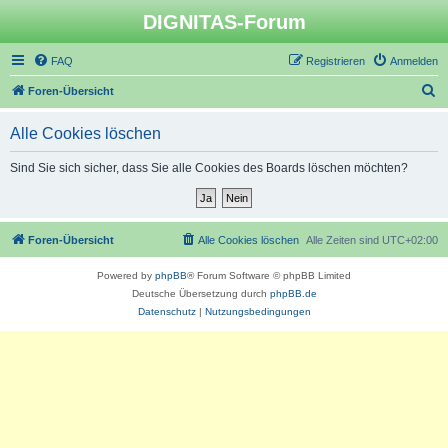
DIGNITAS-Forum
FAQ
Registrieren
Anmelden
S
Foren-Übersicht
u
Alle Cookies löschen
c
h
Sind Sie sich sicher, dass Sie alle Cookies des Boards löschen möchten?
e
Foren-Übersicht
Alle Cookies löschen
Alle Zeiten sind
UTC+02:00
Powered by
phpBB
® Forum Software © phpBB Limited
Deutsche Übersetzung durch
phpBB.de
Datenschutz
|
Nutzungsbedingungen