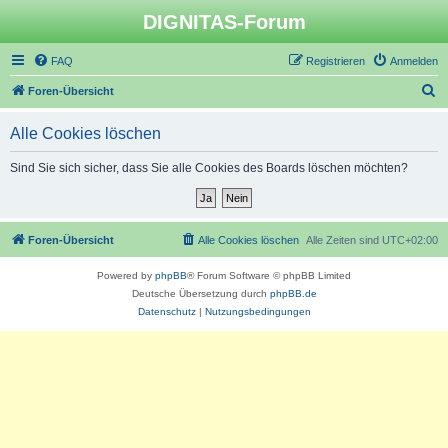
DIGNITAS-Forum
FAQ
Registrieren
Anmelden
S
Foren-Übersicht
u
Alle Cookies löschen
c
h
Sind Sie sich sicher, dass Sie alle Cookies des Boards löschen möchten?
e
Foren-Übersicht
Alle Cookies löschen
Alle Zeiten sind
UTC+02:00
Powered by
phpBB
® Forum Software © phpBB Limited
Deutsche Übersetzung durch
phpBB.de
Datenschutz
|
Nutzungsbedingungen