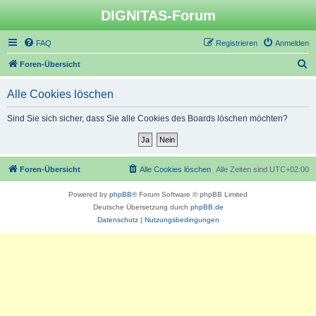
DIGNITAS-Forum
FAQ
Registrieren
Anmelden
S
Foren-Übersicht
u
Alle Cookies löschen
c
h
Sind Sie sich sicher, dass Sie alle Cookies des Boards löschen möchten?
e
Foren-Übersicht
Alle Cookies löschen
Alle Zeiten sind
UTC+02:00
Powered by
phpBB
® Forum Software © phpBB Limited
Deutsche Übersetzung durch
phpBB.de
Datenschutz
|
Nutzungsbedingungen