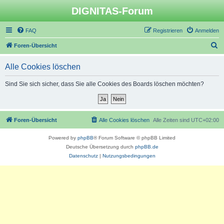
DIGNITAS-Forum
FAQ
Registrieren
Anmelden
S
Foren-Übersicht
u
Alle Cookies löschen
c
h
Sind Sie sich sicher, dass Sie alle Cookies des Boards löschen möchten?
e
Foren-Übersicht
Alle Cookies löschen
Alle Zeiten sind
UTC+02:00
Powered by
phpBB
® Forum Software © phpBB Limited
Deutsche Übersetzung durch
phpBB.de
Datenschutz
|
Nutzungsbedingungen