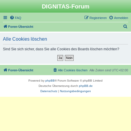
DIGNITAS-Forum
FAQ
Registrieren
Anmelden
S
Foren-Übersicht
u
Alle Cookies löschen
c
h
Sind Sie sich sicher, dass Sie alle Cookies des Boards löschen möchten?
e
Foren-Übersicht
Alle Cookies löschen
Alle Zeiten sind
UTC+02:00
Powered by
phpBB
® Forum Software © phpBB Limited
Deutsche Übersetzung durch
phpBB.de
Datenschutz
|
Nutzungsbedingungen