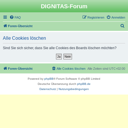
DIGNITAS-Forum
FAQ
Registrieren
Anmelden
S
Foren-Übersicht
u
Alle Cookies löschen
c
h
Sind Sie sich sicher, dass Sie alle Cookies des Boards löschen möchten?
e
Foren-Übersicht
Alle Cookies löschen
Alle Zeiten sind
UTC+02:00
Powered by
phpBB
® Forum Software © phpBB Limited
Deutsche Übersetzung durch
phpBB.de
Datenschutz
|
Nutzungsbedingungen