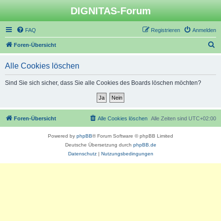
DIGNITAS-Forum
FAQ
Registrieren
Anmelden
S
Foren-Übersicht
u
Alle Cookies löschen
c
h
Sind Sie sich sicher, dass Sie alle Cookies des Boards löschen möchten?
e
Foren-Übersicht
Alle Cookies löschen
Alle Zeiten sind
UTC+02:00
Powered by
phpBB
® Forum Software © phpBB Limited
Deutsche Übersetzung durch
phpBB.de
Datenschutz
|
Nutzungsbedingungen