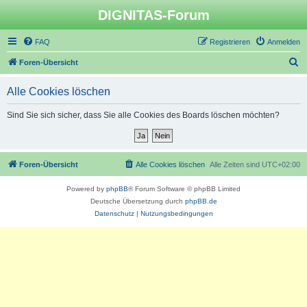
DIGNITAS-Forum
FAQ
Registrieren
Anmelden
S
Foren-Übersicht
u
Alle Cookies löschen
c
h
Sind Sie sich sicher, dass Sie alle Cookies des Boards löschen möchten?
e
Foren-Übersicht
Alle Cookies löschen
Alle Zeiten sind
UTC+02:00
Powered by
phpBB
® Forum Software © phpBB Limited
Deutsche Übersetzung durch
phpBB.de
Datenschutz
|
Nutzungsbedingungen