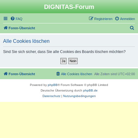
DIGNITAS-Forum
FAQ
Registrieren
Anmelden
S
Foren-Übersicht
u
Alle Cookies löschen
c
h
Sind Sie sich sicher, dass Sie alle Cookies des Boards löschen möchten?
e
Foren-Übersicht
Alle Cookies löschen
Alle Zeiten sind
UTC+02:00
Powered by
phpBB
® Forum Software © phpBB Limited
Deutsche Übersetzung durch
phpBB.de
Datenschutz
|
Nutzungsbedingungen