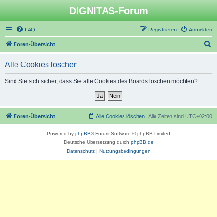
DIGNITAS-Forum
FAQ
Registrieren
Anmelden
S
Foren-Übersicht
u
Alle Cookies löschen
c
h
Sind Sie sich sicher, dass Sie alle Cookies des Boards löschen möchten?
e
Foren-Übersicht
Alle Cookies löschen
Alle Zeiten sind
UTC+02:00
Powered by
phpBB
® Forum Software © phpBB Limited
Deutsche Übersetzung durch
phpBB.de
Datenschutz
|
Nutzungsbedingungen