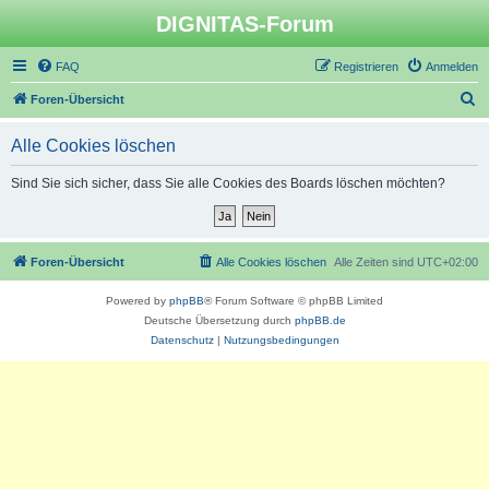
DIGNITAS-Forum
FAQ
Registrieren
Anmelden
S
Foren-Übersicht
u
Alle Cookies löschen
c
h
Sind Sie sich sicher, dass Sie alle Cookies des Boards löschen möchten?
e
Foren-Übersicht
Alle Cookies löschen
Alle Zeiten sind
UTC+02:00
Powered by
phpBB
® Forum Software © phpBB Limited
Deutsche Übersetzung durch
phpBB.de
Datenschutz
|
Nutzungsbedingungen