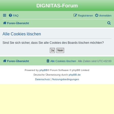
DIGNITAS-Forum
FAQ
Registrieren
Anmelden
S
Foren-Übersicht
u
Alle Cookies löschen
c
h
Sind Sie sich sicher, dass Sie alle Cookies des Boards löschen möchten?
e
Foren-Übersicht
Alle Cookies löschen
Alle Zeiten sind
UTC+02:00
Powered by
phpBB
® Forum Software © phpBB Limited
Deutsche Übersetzung durch
phpBB.de
Datenschutz
|
Nutzungsbedingungen