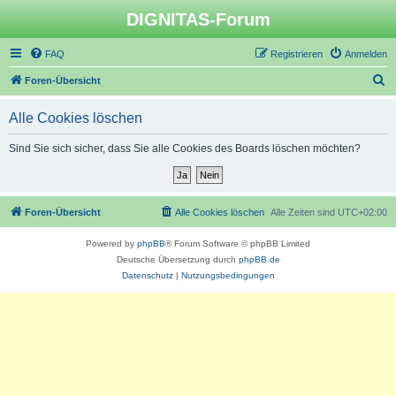
DIGNITAS-Forum
FAQ
Registrieren
Anmelden
S
Foren-Übersicht
u
Alle Cookies löschen
c
h
Sind Sie sich sicher, dass Sie alle Cookies des Boards löschen möchten?
e
Foren-Übersicht
Alle Cookies löschen
Alle Zeiten sind
UTC+02:00
Powered by
phpBB
® Forum Software © phpBB Limited
Deutsche Übersetzung durch
phpBB.de
Datenschutz
|
Nutzungsbedingungen