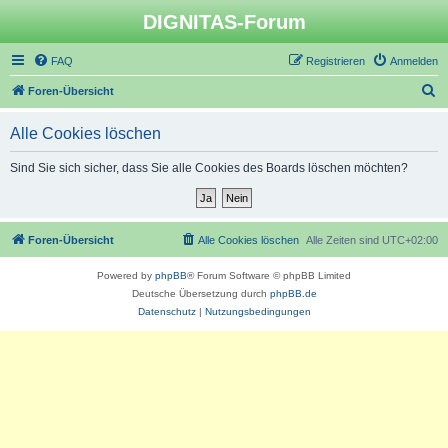
DIGNITAS-Forum
FAQ
Registrieren
Anmelden
S
Foren-Übersicht
u
Alle Cookies löschen
c
h
Sind Sie sich sicher, dass Sie alle Cookies des Boards löschen möchten?
e
Foren-Übersicht
Alle Cookies löschen
Alle Zeiten sind
UTC+02:00
Powered by
phpBB
® Forum Software © phpBB Limited
Deutsche Übersetzung durch
phpBB.de
Datenschutz
|
Nutzungsbedingungen