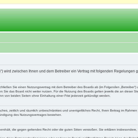
.ch“) wird zwischen Ihnen und dem Betreiber ein Vertrag mit folgenden Regelungen 
schließen Sie einen Nutzungsvertrag mit dem Betreiber des Boards ab (im Folgenden „Betreiber“
 Sie das Board nicht weiter nutzen. Für die Nutzung des Boards gelten jeweils die an dieser Ste
n von beiden Seiten ohne Einhaltung einer Frist jederzeit gekündigt werden.
nfaches, zeitlich und räumlich unbeschränktes und unentgeltliches Recht, Ihren Beitrag im Rahme
Kündigung des Nutzungsvertrages bestehen.
te enthält, die gegen geltendes Recht oder die guten Sitten verstoßen. Sie erklären insbesondere