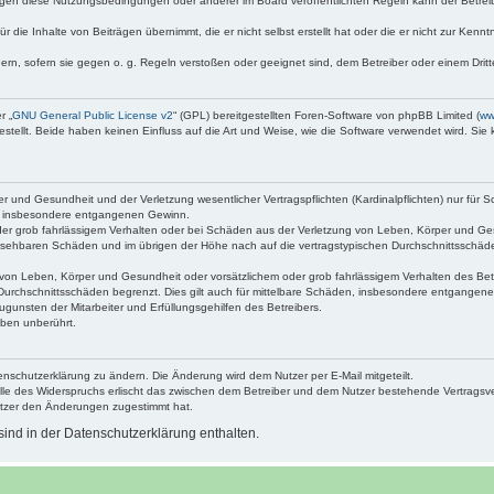
egen diese Nutzungsbedingungen oder anderer im Board veröffentlichten Regeln kann der Betre
 die Inhalte von Beiträgen übernimmt, die er nicht selbst erstellt hat oder die er nicht zur Ken
dern, sofern sie gegen o. g. Regeln verstoßen oder geeignet sind, dem Betreiber oder einem Dri
r „
GNU General Public License v2
“ (GPL) bereitgestellten Foren-Software von phpBB Limited (
ww
ellt. Beide haben keinen Einfluss auf die Art und Weise, wie die Software verwendet wird. Si
 und Gesundheit und der Verletzung wesentlicher Vertragspflichten (Kardinalpflichten) nur für Sc
wie insbesondere entgangenen Gewinn.
der grob fahrlässigem Verhalten oder bei Schäden aus der Verletzung von Leben, Körper und Ges
rhersehbaren Schäden und im übrigen der Höhe nach auf die vertragstypischen Durchschnittsschäde
von Leben, Körper und Gesundheit oder vorsätzlichem oder grob fahrlässigem Verhalten des Betr
Durchschnittsschäden begrenzt. Dies gilt auch für mittelbare Schäden, insbesondere entgangen
gunsten der Mitarbeiter und Erfüllungsgehilfen des Betreibers.
ben unberührt.
enschutzerklärung zu ändern. Die Änderung wird dem Nutzer per E-Mail mitgeteilt.
lle des Widerspruchs erlischt das zwischen dem Betreiber und dem Nutzer bestehende Vertragsverh
utzer den Änderungen zugestimmt hat.
ind in der Datenschutzerklärung enthalten.