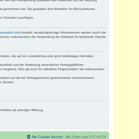
iber Sie nach Abmahnung zeitweise oder dauerhaft von der Nutzung
ntnis genommen hat. Sie gestatten dem Betreiber, Ihr Benutzerkonto,
tten Schaden zuzufügen.
w.phpbb.com
) handelt; deutschsprachige Informationen werden durch die
e können insbesondere die Verwendung der Software für bestimmte Zwecke
häden, die auf ein vorsätzliches oder grob fahrlässiges Verhalten
undheit und der Verletzung wesentlicher Vertragspflichten
n begrenzt. Dies gilt auch für mittelbare Folgeschäden wie insbesondere
eibers auf die bei Vertragsschluss typischerweise vorhersehbaren
en Gewinn.
ältnis mit sofortiger Wirkung.
Alle Cookies löschen
Alle Zeiten sind
UTC+02:00