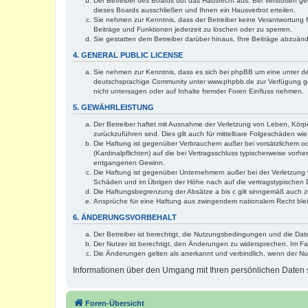
Der Betreiber des Boards übt das Hausrecht aus. Bei Verstößen g
dieses Boards ausschließen und Ihnen ein Hausverbot erteilen.
Sie nehmen zur Kenntnis, dass der Betreiber keine Verantwortung für
Beiträge und Funktionen jederzeit zu löschen oder zu sperren.
Sie gestatten dem Betreiber darüber hinaus, Ihre Beiträge abzuän
4. GENERAL PUBLIC LICENSE
Sie nehmen zur Kenntnis, dass es sich bei phpBB um eine unter de
deutschsprachige Community unter www.phpbb.de zur Verfügung gest
nicht untersagen oder auf Inhalte fremder Foren Einfluss nehmen.
5. GEWÄHRLEISTUNG
Der Betreiber haftet mit Ausnahme der Verletzung von Leben, Körper
zurückzuführen sind. Dies gilt auch für mittelbare Folgeschäden 
Die Haftung ist gegenüber Verbrauchern außer bei vorsätzlichem o
(Kardinalpflichten) auf die bei Vertragsschluss typischerweise vo
entgangenen Gewinn.
Die Haftung ist gegenüber Unternehmern außer bei der Verletzung 
Schäden und im Übrigen der Höhe nach auf die vertragstypischen 
Die Haftungsbegrenzung der Absätze a bis c gilt sinngemäß auch zu
Ansprüche für eine Haftung aus zwingendem nationalem Recht blei
6. ÄNDERUNGSVORBEHALT
Der Betreiber ist berechtigt, die Nutzungsbedingungen und die Dat
Der Nutzer ist berechtigt, den Änderungen zu widersprechen. Im Fa
Die Änderungen gelten als anerkannt und verbindlich, wenn der N
Informationen über den Umgang mit Ihren persönlichen Daten s
Foren-Übersicht