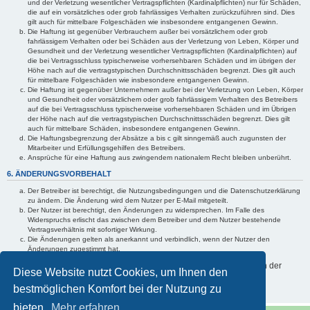
und der Verletzung wesentlicher Vertragspflichten (Kardinalpflichten) nur für Schäden,
die auf ein vorsätzliches oder grob fahrlässiges Verhalten zurückzuführen sind. Dies
gilt auch für mittelbare Folgeschäden wie insbesondere entgangenen Gewinn.
Die Haftung ist gegenüber Verbrauchern außer bei vorsätzlichem oder grob
fahrlässigem Verhalten oder bei Schäden aus der Verletzung von Leben, Körper und
Gesundheit und der Verletzung wesentlicher Vertragspflichten (Kardinalpflichten) auf
die bei Vertragsschluss typischerweise vorhersehbaren Schäden und im übrigen der
Höhe nach auf die vertragstypischen Durchschnittsschäden begrenzt. Dies gilt auch
für mittelbare Folgeschäden wie insbesondere entgangenen Gewinn.
Die Haftung ist gegenüber Unternehmern außer bei der Verletzung von Leben, Körper
und Gesundheit oder vorsätzlichem oder grob fahrlässigem Verhalten des Betreibers
auf die bei Vertragsschluss typischerweise vorhersehbaren Schäden und im Übrigen
der Höhe nach auf die vertragstypischen Durchschnittsschäden begrenzt. Dies gilt
auch für mittelbare Schäden, insbesondere entgangenen Gewinn.
Die Haftungsbegrenzung der Absätze a bis c gilt sinngemäß auch zugunsten der
Mitarbeiter und Erfüllungsgehilfen des Betreibers.
Ansprüche für eine Haftung aus zwingendem nationalem Recht bleiben unberührt.
6. ÄNDERUNGSVORBEHALT
Der Betreiber ist berechtigt, die Nutzungsbedingungen und die Datenschutzerklärung
zu ändern. Die Änderung wird dem Nutzer per E-Mail mitgeteilt.
Der Nutzer ist berechtigt, den Änderungen zu widersprechen. Im Falle des
Widerspruchs erlischt das zwischen dem Betreiber und dem Nutzer bestehende
Vertragsverhältnis mit sofortiger Wirkung.
Die Änderungen gelten als anerkannt und verbindlich, wenn der Nutzer den
Änderungen zugestimmt hat.
Informationen über den Umgang mit Ihren persönlichen Daten sind in der
Diese Website nutzt Cookies, um Ihnen den
Datenschutzerklärung enthalten.
bestmöglichen Komfort bei der Nutzung zu
bieten.
Mehr erfahren