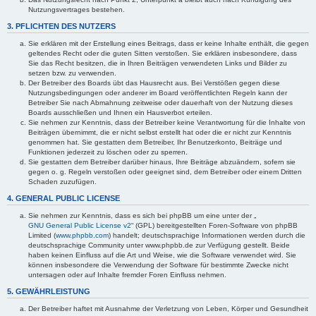
Nutzungsvertrages bestehen.
3. PFLICHTEN DES NUTZERS
Sie erklären mit der Erstellung eines Beitrags, dass er keine Inhalte enthält, die gegen
geltendes Recht oder die guten Sitten verstoßen. Sie erklären insbesondere, dass
Sie das Recht besitzen, die in Ihren Beiträgen verwendeten Links und Bilder zu
setzen bzw. zu verwenden.
Der Betreiber des Boards übt das Hausrecht aus. Bei Verstößen gegen diese
Nutzungsbedingungen oder anderer im Board veröffentlichten Regeln kann der
Betreiber Sie nach Abmahnung zeitweise oder dauerhaft von der Nutzung dieses
Boards ausschließen und Ihnen ein Hausverbot erteilen.
Sie nehmen zur Kenntnis, dass der Betreiber keine Verantwortung für die Inhalte von
Beiträgen übernimmt, die er nicht selbst erstellt hat oder die er nicht zur Kenntnis
genommen hat. Sie gestatten dem Betreiber, Ihr Benutzerkonto, Beiträge und
Funktionen jederzeit zu löschen oder zu sperren.
Sie gestatten dem Betreiber darüber hinaus, Ihre Beiträge abzuändern, sofern sie
gegen o. g. Regeln verstoßen oder geeignet sind, dem Betreiber oder einem Dritten
Schaden zuzufügen.
4. GENERAL PUBLIC LICENSE
Sie nehmen zur Kenntnis, dass es sich bei phpBB um eine unter der „
GNU General Public License v2
“ (GPL) bereitgestellten Foren-Software von phpBB
Limited (
www.phpbb.com
) handelt; deutschsprachige Informationen werden durch die
deutschsprachige Community unter www.phpbb.de zur Verfügung gestellt. Beide
haben keinen Einfluss auf die Art und Weise, wie die Software verwendet wird. Sie
können insbesondere die Verwendung der Software für bestimmte Zwecke nicht
untersagen oder auf Inhalte fremder Foren Einfluss nehmen.
5. GEWÄHRLEISTUNG
Der Betreiber haftet mit Ausnahme der Verletzung von Leben, Körper und Gesundheit