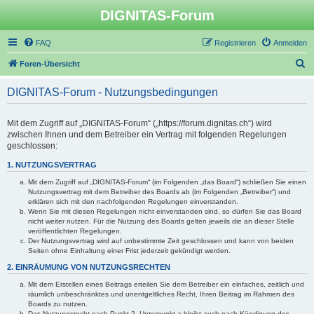
DIGNITAS-Forum
FAQ
Registrieren
Anmelden
S
Foren-Übersicht
u
DIGNITAS-Forum - Nutzungsbedingungen
c
h
Mit dem Zugriff auf „DIGNITAS-Forum“ („https://forum.dignitas.ch“) wird
e
zwischen Ihnen und dem Betreiber ein Vertrag mit folgenden Regelungen
geschlossen:
1. NUTZUNGSVERTRAG
Mit dem Zugriff auf „DIGNITAS-Forum“ (im Folgenden „das Board“) schließen Sie einen
Nutzungsvertrag mit dem Betreiber des Boards ab (im Folgenden „Betreiber“) und
erklären sich mit den nachfolgenden Regelungen einverstanden.
Wenn Sie mit diesen Regelungen nicht einverstanden sind, so dürfen Sie das Board
nicht weiter nutzen. Für die Nutzung des Boards gelten jeweils die an dieser Stelle
veröffentlichten Regelungen.
Der Nutzungsvertrag wird auf unbestimmte Zeit geschlossen und kann von beiden
Seiten ohne Einhaltung einer Frist jederzeit gekündigt werden.
2. EINRÄUMUNG VON NUTZUNGSRECHTEN
Mit dem Erstellen eines Beitrags erteilen Sie dem Betreiber ein einfaches, zeitlich und
räumlich unbeschränktes und unentgeltliches Recht, Ihren Beitrag im Rahmen des
Boards zu nutzen.
Das Nutzungsrecht nach Punkt 2, Unterpunkt a bleibt auch nach Kündigung des