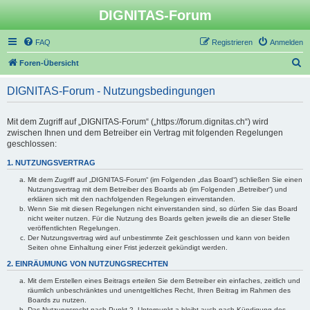
DIGNITAS-Forum
FAQ
Registrieren
Anmelden
S
Foren-Übersicht
u
DIGNITAS-Forum - Nutzungsbedingungen
c
h
Mit dem Zugriff auf „DIGNITAS-Forum“ („https://forum.dignitas.ch“) wird
e
zwischen Ihnen und dem Betreiber ein Vertrag mit folgenden Regelungen
geschlossen:
1. NUTZUNGSVERTRAG
Mit dem Zugriff auf „DIGNITAS-Forum“ (im Folgenden „das Board“) schließen Sie einen
Nutzungsvertrag mit dem Betreiber des Boards ab (im Folgenden „Betreiber“) und
erklären sich mit den nachfolgenden Regelungen einverstanden.
Wenn Sie mit diesen Regelungen nicht einverstanden sind, so dürfen Sie das Board
nicht weiter nutzen. Für die Nutzung des Boards gelten jeweils die an dieser Stelle
veröffentlichten Regelungen.
Der Nutzungsvertrag wird auf unbestimmte Zeit geschlossen und kann von beiden
Seiten ohne Einhaltung einer Frist jederzeit gekündigt werden.
2. EINRÄUMUNG VON NUTZUNGSRECHTEN
Mit dem Erstellen eines Beitrags erteilen Sie dem Betreiber ein einfaches, zeitlich und
räumlich unbeschränktes und unentgeltliches Recht, Ihren Beitrag im Rahmen des
Boards zu nutzen.
Das Nutzungsrecht nach Punkt 2, Unterpunkt a bleibt auch nach Kündigung des