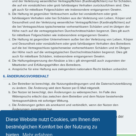
und der Verletzung wesentlicher Vertragspflichten (Kardinalpflichten) nur für Schäden,
die auf ein vorsätzliches oder grob fahrlässiges Verhalten zurückzuführen sind. Dies
gilt auch für mittelbare Folgeschäden wie insbesondere entgangenen Gewinn.
Die Haftung ist gegenüber Verbrauchern außer bei vorsätzlichem oder grob
fahrlässigem Verhalten oder bei Schäden aus der Verletzung von Leben, Körper und
Gesundheit und der Verletzung wesentlicher Vertragspflichten (Kardinalpflichten) auf
die bei Vertragsschluss typischerweise vorhersehbaren Schäden und im übrigen der
Höhe nach auf die vertragstypischen Durchschnittsschäden begrenzt. Dies gilt auch
für mittelbare Folgeschäden wie insbesondere entgangenen Gewinn.
Die Haftung ist gegenüber Unternehmern außer bei der Verletzung von Leben, Körper
und Gesundheit oder vorsätzlichem oder grob fahrlässigem Verhalten des Betreibers
auf die bei Vertragsschluss typischerweise vorhersehbaren Schäden und im Übrigen
der Höhe nach auf die vertragstypischen Durchschnittsschäden begrenzt. Dies gilt
auch für mittelbare Schäden, insbesondere entgangenen Gewinn.
Die Haftungsbegrenzung der Absätze a bis c gilt sinngemäß auch zugunsten der
Mitarbeiter und Erfüllungsgehilfen des Betreibers.
Ansprüche für eine Haftung aus zwingendem nationalem Recht bleiben unberührt.
6. ÄNDERUNGSVORBEHALT
Der Betreiber ist berechtigt, die Nutzungsbedingungen und die Datenschutzerklärung
zu ändern. Die Änderung wird dem Nutzer per E-Mail mitgeteilt.
Der Nutzer ist berechtigt, den Änderungen zu widersprechen. Im Falle des
Widerspruchs erlischt das zwischen dem Betreiber und dem Nutzer bestehende
Vertragsverhältnis mit sofortiger Wirkung.
Die Änderungen gelten als anerkannt und verbindlich, wenn der Nutzer den
Änderungen zugestimmt hat.
Informationen über den Umgang mit Ihren persönlichen Daten sind in der
Diese Website nutzt Cookies, um Ihnen den
Datenschutzerklärung enthalten.
bestmöglichen Komfort bei der Nutzung zu
bieten.
Mehr erfahren