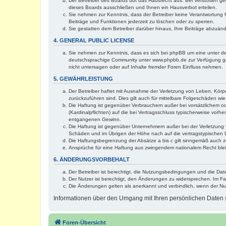
Der Betreiber des Boards übt das Hausrecht aus. Bei Verstößen g
dieses Boards ausschließen und Ihnen ein Hausverbot erteilen.
Sie nehmen zur Kenntnis, dass der Betreiber keine Verantwortung für
Beiträge und Funktionen jederzeit zu löschen oder zu sperren.
Sie gestatten dem Betreiber darüber hinaus, Ihre Beiträge abzuän
4. GENERAL PUBLIC LICENSE
Sie nehmen zur Kenntnis, dass es sich bei phpBB um eine unter de
deutschsprachige Community unter www.phpbb.de zur Verfügung gest
nicht untersagen oder auf Inhalte fremder Foren Einfluss nehmen.
5. GEWÄHRLEISTUNG
Der Betreiber haftet mit Ausnahme der Verletzung von Leben, Körper
zurückzuführen sind. Dies gilt auch für mittelbare Folgeschäden 
Die Haftung ist gegenüber Verbrauchern außer bei vorsätzlichem o
(Kardinalpflichten) auf die bei Vertragsschluss typischerweise vo
entgangenen Gewinn.
Die Haftung ist gegenüber Unternehmern außer bei der Verletzung 
Schäden und im Übrigen der Höhe nach auf die vertragstypischen 
Die Haftungsbegrenzung der Absätze a bis c gilt sinngemäß auch zu
Ansprüche für eine Haftung aus zwingendem nationalem Recht blei
6. ÄNDERUNGSVORBEHALT
Der Betreiber ist berechtigt, die Nutzungsbedingungen und die Dat
Der Nutzer ist berechtigt, den Änderungen zu widersprechen. Im Fa
Die Änderungen gelten als anerkannt und verbindlich, wenn der N
Informationen über den Umgang mit Ihren persönlichen Daten s
Foren-Übersicht