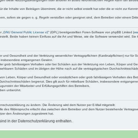
egen diese Nutzungsbedingungen oder anderer im Board veröffentlichten Regeln kann der Betre
 die Inhalte von Beiträgen übernimmt, die er nicht selbst erstellt hat oder die er nicht zur Ken
dern, sofern sie gegen o. g. Regeln verstoßen oder geeignet sind, dem Betreiber oder einem Dri
r „
GNU General Public License v2
“ (GPL) bereitgestellten Foren-Software von phpBB Limited (
ww
ellt. Beide haben keinen Einfluss auf die Art und Weise, wie die Software verwendet wird. Si
 und Gesundheit und der Verletzung wesentlicher Vertragspflichten (Kardinalpflichten) nur für Sc
wie insbesondere entgangenen Gewinn.
der grob fahrlässigem Verhalten oder bei Schäden aus der Verletzung von Leben, Körper und Ges
rhersehbaren Schäden und im übrigen der Höhe nach auf die vertragstypischen Durchschnittsschäde
von Leben, Körper und Gesundheit oder vorsätzlichem oder grob fahrlässigem Verhalten des Betr
Durchschnittsschäden begrenzt. Dies gilt auch für mittelbare Schäden, insbesondere entgangen
gunsten der Mitarbeiter und Erfüllungsgehilfen des Betreibers.
ben unberührt.
enschutzerklärung zu ändern. Die Änderung wird dem Nutzer per E-Mail mitgeteilt.
lle des Widerspruchs erlischt das zwischen dem Betreiber und dem Nutzer bestehende Vertragsverh
utzer den Änderungen zugestimmt hat.
ind in der Datenschutzerklärung enthalten.