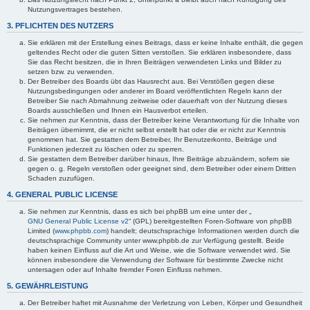
Nutzungsvertrages bestehen.
3. PFLICHTEN DES NUTZERS
Sie erklären mit der Erstellung eines Beitrags, dass er keine Inhalte enthält, die gegen
geltendes Recht oder die guten Sitten verstoßen. Sie erklären insbesondere, dass
Sie das Recht besitzen, die in Ihren Beiträgen verwendeten Links und Bilder zu
setzen bzw. zu verwenden.
Der Betreiber des Boards übt das Hausrecht aus. Bei Verstößen gegen diese
Nutzungsbedingungen oder anderer im Board veröffentlichten Regeln kann der
Betreiber Sie nach Abmahnung zeitweise oder dauerhaft von der Nutzung dieses
Boards ausschließen und Ihnen ein Hausverbot erteilen.
Sie nehmen zur Kenntnis, dass der Betreiber keine Verantwortung für die Inhalte von
Beiträgen übernimmt, die er nicht selbst erstellt hat oder die er nicht zur Kenntnis
genommen hat. Sie gestatten dem Betreiber, Ihr Benutzerkonto, Beiträge und
Funktionen jederzeit zu löschen oder zu sperren.
Sie gestatten dem Betreiber darüber hinaus, Ihre Beiträge abzuändern, sofern sie
gegen o. g. Regeln verstoßen oder geeignet sind, dem Betreiber oder einem Dritten
Schaden zuzufügen.
4. GENERAL PUBLIC LICENSE
Sie nehmen zur Kenntnis, dass es sich bei phpBB um eine unter der „
GNU General Public License v2
“ (GPL) bereitgestellten Foren-Software von phpBB
Limited (
www.phpbb.com
) handelt; deutschsprachige Informationen werden durch die
deutschsprachige Community unter www.phpbb.de zur Verfügung gestellt. Beide
haben keinen Einfluss auf die Art und Weise, wie die Software verwendet wird. Sie
können insbesondere die Verwendung der Software für bestimmte Zwecke nicht
untersagen oder auf Inhalte fremder Foren Einfluss nehmen.
5. GEWÄHRLEISTUNG
Der Betreiber haftet mit Ausnahme der Verletzung von Leben, Körper und Gesundheit