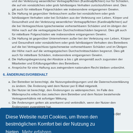
und der Verletzung wesentlicher Vertragspflichten (Kardinalpflichten) nur für Schäden,
die auf ein vorsätzliches oder grob fahrlässiges Verhalten zurückzuführen sind. Dies
gilt auch für mittelbare Folgeschäden wie insbesondere entgangenen Gewinn.
Die Haftung ist gegenüber Verbrauchern außer bei vorsätzlichem oder grob
fahrlässigem Verhalten oder bei Schäden aus der Verletzung von Leben, Körper und
Gesundheit und der Verletzung wesentlicher Vertragspflichten (Kardinalpflichten) auf
die bei Vertragsschluss typischerweise vorhersehbaren Schäden und im übrigen der
Höhe nach auf die vertragstypischen Durchschnittsschäden begrenzt. Dies gilt auch
für mittelbare Folgeschäden wie insbesondere entgangenen Gewinn.
Die Haftung ist gegenüber Unternehmern außer bei der Verletzung von Leben, Körper
und Gesundheit oder vorsätzlichem oder grob fahrlässigem Verhalten des Betreibers
auf die bei Vertragsschluss typischerweise vorhersehbaren Schäden und im Übrigen
der Höhe nach auf die vertragstypischen Durchschnittsschäden begrenzt. Dies gilt
auch für mittelbare Schäden, insbesondere entgangenen Gewinn.
Die Haftungsbegrenzung der Absätze a bis c gilt sinngemäß auch zugunsten der
Mitarbeiter und Erfüllungsgehilfen des Betreibers.
Ansprüche für eine Haftung aus zwingendem nationalem Recht bleiben unberührt.
6. ÄNDERUNGSVORBEHALT
Der Betreiber ist berechtigt, die Nutzungsbedingungen und die Datenschutzerklärung
zu ändern. Die Änderung wird dem Nutzer per E-Mail mitgeteilt.
Der Nutzer ist berechtigt, den Änderungen zu widersprechen. Im Falle des
Widerspruchs erlischt das zwischen dem Betreiber und dem Nutzer bestehende
Vertragsverhältnis mit sofortiger Wirkung.
Die Änderungen gelten als anerkannt und verbindlich, wenn der Nutzer den
Änderungen zugestimmt hat.
Informationen über den Umgang mit Ihren persönlichen Daten sind in der
Diese Website nutzt Cookies, um Ihnen den
Datenschutzerklärung enthalten.
bestmöglichen Komfort bei der Nutzung zu
bieten.
Mehr erfahren