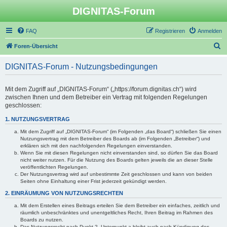
DIGNITAS-Forum
FAQ
Registrieren
Anmelden
S
Foren-Übersicht
u
DIGNITAS-Forum - Nutzungsbedingungen
c
h
Mit dem Zugriff auf „DIGNITAS-Forum“ („https://forum.dignitas.ch“) wird
e
zwischen Ihnen und dem Betreiber ein Vertrag mit folgenden Regelungen
geschlossen:
1. NUTZUNGSVERTRAG
Mit dem Zugriff auf „DIGNITAS-Forum“ (im Folgenden „das Board“) schließen Sie einen
Nutzungsvertrag mit dem Betreiber des Boards ab (im Folgenden „Betreiber“) und
erklären sich mit den nachfolgenden Regelungen einverstanden.
Wenn Sie mit diesen Regelungen nicht einverstanden sind, so dürfen Sie das Board
nicht weiter nutzen. Für die Nutzung des Boards gelten jeweils die an dieser Stelle
veröffentlichten Regelungen.
Der Nutzungsvertrag wird auf unbestimmte Zeit geschlossen und kann von beiden
Seiten ohne Einhaltung einer Frist jederzeit gekündigt werden.
2. EINRÄUMUNG VON NUTZUNGSRECHTEN
Mit dem Erstellen eines Beitrags erteilen Sie dem Betreiber ein einfaches, zeitlich und
räumlich unbeschränktes und unentgeltliches Recht, Ihren Beitrag im Rahmen des
Boards zu nutzen.
Das Nutzungsrecht nach Punkt 2, Unterpunkt a bleibt auch nach Kündigung des