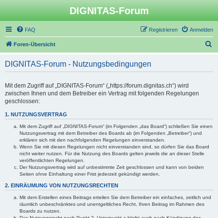
DIGNITAS-Forum
FAQ
Registrieren
Anmelden
S
Foren-Übersicht
u
DIGNITAS-Forum - Nutzungsbedingungen
c
h
Mit dem Zugriff auf „DIGNITAS-Forum“ („https://forum.dignitas.ch“) wird
e
zwischen Ihnen und dem Betreiber ein Vertrag mit folgenden Regelungen
geschlossen:
1. NUTZUNGSVERTRAG
Mit dem Zugriff auf „DIGNITAS-Forum“ (im Folgenden „das Board“) schließen Sie einen
Nutzungsvertrag mit dem Betreiber des Boards ab (im Folgenden „Betreiber“) und
erklären sich mit den nachfolgenden Regelungen einverstanden.
Wenn Sie mit diesen Regelungen nicht einverstanden sind, so dürfen Sie das Board
nicht weiter nutzen. Für die Nutzung des Boards gelten jeweils die an dieser Stelle
veröffentlichten Regelungen.
Der Nutzungsvertrag wird auf unbestimmte Zeit geschlossen und kann von beiden
Seiten ohne Einhaltung einer Frist jederzeit gekündigt werden.
2. EINRÄUMUNG VON NUTZUNGSRECHTEN
Mit dem Erstellen eines Beitrags erteilen Sie dem Betreiber ein einfaches, zeitlich und
räumlich unbeschränktes und unentgeltliches Recht, Ihren Beitrag im Rahmen des
Boards zu nutzen.
Das Nutzungsrecht nach Punkt 2, Unterpunkt a bleibt auch nach Kündigung des