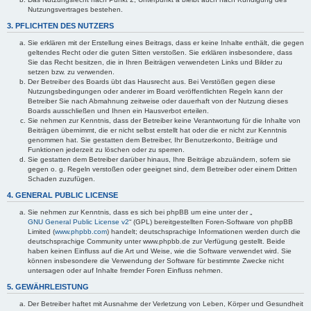
Nutzungsvertrages bestehen.
3. PFLICHTEN DES NUTZERS
Sie erklären mit der Erstellung eines Beitrags, dass er keine Inhalte enthält, die gegen
geltendes Recht oder die guten Sitten verstoßen. Sie erklären insbesondere, dass
Sie das Recht besitzen, die in Ihren Beiträgen verwendeten Links und Bilder zu
setzen bzw. zu verwenden.
Der Betreiber des Boards übt das Hausrecht aus. Bei Verstößen gegen diese
Nutzungsbedingungen oder anderer im Board veröffentlichten Regeln kann der
Betreiber Sie nach Abmahnung zeitweise oder dauerhaft von der Nutzung dieses
Boards ausschließen und Ihnen ein Hausverbot erteilen.
Sie nehmen zur Kenntnis, dass der Betreiber keine Verantwortung für die Inhalte von
Beiträgen übernimmt, die er nicht selbst erstellt hat oder die er nicht zur Kenntnis
genommen hat. Sie gestatten dem Betreiber, Ihr Benutzerkonto, Beiträge und
Funktionen jederzeit zu löschen oder zu sperren.
Sie gestatten dem Betreiber darüber hinaus, Ihre Beiträge abzuändern, sofern sie
gegen o. g. Regeln verstoßen oder geeignet sind, dem Betreiber oder einem Dritten
Schaden zuzufügen.
4. GENERAL PUBLIC LICENSE
Sie nehmen zur Kenntnis, dass es sich bei phpBB um eine unter der „
GNU General Public License v2
“ (GPL) bereitgestellten Foren-Software von phpBB
Limited (
www.phpbb.com
) handelt; deutschsprachige Informationen werden durch die
deutschsprachige Community unter www.phpbb.de zur Verfügung gestellt. Beide
haben keinen Einfluss auf die Art und Weise, wie die Software verwendet wird. Sie
können insbesondere die Verwendung der Software für bestimmte Zwecke nicht
untersagen oder auf Inhalte fremder Foren Einfluss nehmen.
5. GEWÄHRLEISTUNG
Der Betreiber haftet mit Ausnahme der Verletzung von Leben, Körper und Gesundheit