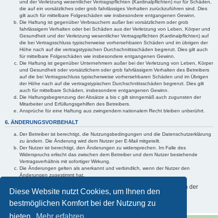
und der Verletzung wesentlicher Vertragspflichten (Kardinalpflichten) nur für Schäden,
die auf ein vorsätzliches oder grob fahrlässiges Verhalten zurückzuführen sind. Dies
gilt auch für mittelbare Folgeschäden wie insbesondere entgangenen Gewinn.
Die Haftung ist gegenüber Verbrauchern außer bei vorsätzlichem oder grob
fahrlässigem Verhalten oder bei Schäden aus der Verletzung von Leben, Körper und
Gesundheit und der Verletzung wesentlicher Vertragspflichten (Kardinalpflichten) auf
die bei Vertragsschluss typischerweise vorhersehbaren Schäden und im übrigen der
Höhe nach auf die vertragstypischen Durchschnittsschäden begrenzt. Dies gilt auch
für mittelbare Folgeschäden wie insbesondere entgangenen Gewinn.
Die Haftung ist gegenüber Unternehmern außer bei der Verletzung von Leben, Körper
und Gesundheit oder vorsätzlichem oder grob fahrlässigem Verhalten des Betreibers
auf die bei Vertragsschluss typischerweise vorhersehbaren Schäden und im Übrigen
der Höhe nach auf die vertragstypischen Durchschnittsschäden begrenzt. Dies gilt
auch für mittelbare Schäden, insbesondere entgangenen Gewinn.
Die Haftungsbegrenzung der Absätze a bis c gilt sinngemäß auch zugunsten der
Mitarbeiter und Erfüllungsgehilfen des Betreibers.
Ansprüche für eine Haftung aus zwingendem nationalem Recht bleiben unberührt.
6. ÄNDERUNGSVORBEHALT
Der Betreiber ist berechtigt, die Nutzungsbedingungen und die Datenschutzerklärung
zu ändern. Die Änderung wird dem Nutzer per E-Mail mitgeteilt.
Der Nutzer ist berechtigt, den Änderungen zu widersprechen. Im Falle des
Widerspruchs erlischt das zwischen dem Betreiber und dem Nutzer bestehende
Vertragsverhältnis mit sofortiger Wirkung.
Die Änderungen gelten als anerkannt und verbindlich, wenn der Nutzer den
Änderungen zugestimmt hat.
Informationen über den Umgang mit Ihren persönlichen Daten sind in der
Diese Website nutzt Cookies, um Ihnen den
Datenschutzerklärung enthalten.
bestmöglichen Komfort bei der Nutzung zu
bieten.
Mehr erfahren