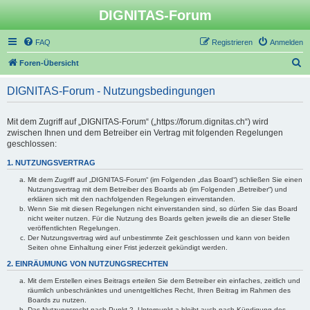
DIGNITAS-Forum
FAQ
Registrieren
Anmelden
S
Foren-Übersicht
u
DIGNITAS-Forum - Nutzungsbedingungen
c
h
Mit dem Zugriff auf „DIGNITAS-Forum“ („https://forum.dignitas.ch“) wird
e
zwischen Ihnen und dem Betreiber ein Vertrag mit folgenden Regelungen
geschlossen:
1. NUTZUNGSVERTRAG
Mit dem Zugriff auf „DIGNITAS-Forum“ (im Folgenden „das Board“) schließen Sie einen
Nutzungsvertrag mit dem Betreiber des Boards ab (im Folgenden „Betreiber“) und
erklären sich mit den nachfolgenden Regelungen einverstanden.
Wenn Sie mit diesen Regelungen nicht einverstanden sind, so dürfen Sie das Board
nicht weiter nutzen. Für die Nutzung des Boards gelten jeweils die an dieser Stelle
veröffentlichten Regelungen.
Der Nutzungsvertrag wird auf unbestimmte Zeit geschlossen und kann von beiden
Seiten ohne Einhaltung einer Frist jederzeit gekündigt werden.
2. EINRÄUMUNG VON NUTZUNGSRECHTEN
Mit dem Erstellen eines Beitrags erteilen Sie dem Betreiber ein einfaches, zeitlich und
räumlich unbeschränktes und unentgeltliches Recht, Ihren Beitrag im Rahmen des
Boards zu nutzen.
Das Nutzungsrecht nach Punkt 2, Unterpunkt a bleibt auch nach Kündigung des