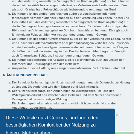
und der Verletzung wesentlicher Vertragspflichten (Kardinalpflichten) nur für Schäden,
die auf ein vorsätzliches oder grob fahrlässiges Verhalten zurückzuführen sind. Dies
gilt auch für mittelbare Folgeschäden wie insbesondere entgangenen Gewinn.
Die Haftung ist gegenüber Verbrauchern außer bei vorsätzlichem oder grob
fahrlässigem Verhalten oder bei Schäden aus der Verletzung von Leben, Körper und
Gesundheit und der Verletzung wesentlicher Vertragspflichten (Kardinalpflichten) auf
die bei Vertragsschluss typischerweise vorhersehbaren Schäden und im übrigen der
Höhe nach auf die vertragstypischen Durchschnittsschäden begrenzt. Dies gilt auch
für mittelbare Folgeschäden wie insbesondere entgangenen Gewinn.
Die Haftung ist gegenüber Unternehmern außer bei der Verletzung von Leben, Körper
und Gesundheit oder vorsätzlichem oder grob fahrlässigem Verhalten des Betreibers
auf die bei Vertragsschluss typischerweise vorhersehbaren Schäden und im Übrigen
der Höhe nach auf die vertragstypischen Durchschnittsschäden begrenzt. Dies gilt
auch für mittelbare Schäden, insbesondere entgangenen Gewinn.
Die Haftungsbegrenzung der Absätze a bis c gilt sinngemäß auch zugunsten der
Mitarbeiter und Erfüllungsgehilfen des Betreibers.
Ansprüche für eine Haftung aus zwingendem nationalem Recht bleiben unberührt.
6. ÄNDERUNGSVORBEHALT
Der Betreiber ist berechtigt, die Nutzungsbedingungen und die Datenschutzerklärung
zu ändern. Die Änderung wird dem Nutzer per E-Mail mitgeteilt.
Der Nutzer ist berechtigt, den Änderungen zu widersprechen. Im Falle des
Widerspruchs erlischt das zwischen dem Betreiber und dem Nutzer bestehende
Vertragsverhältnis mit sofortiger Wirkung.
Die Änderungen gelten als anerkannt und verbindlich, wenn der Nutzer den
Änderungen zugestimmt hat.
Informationen über den Umgang mit Ihren persönlichen Daten sind in der
Diese Website nutzt Cookies, um Ihnen den
Datenschutzerklärung enthalten.
bestmöglichen Komfort bei der Nutzung zu
bieten.
Mehr erfahren