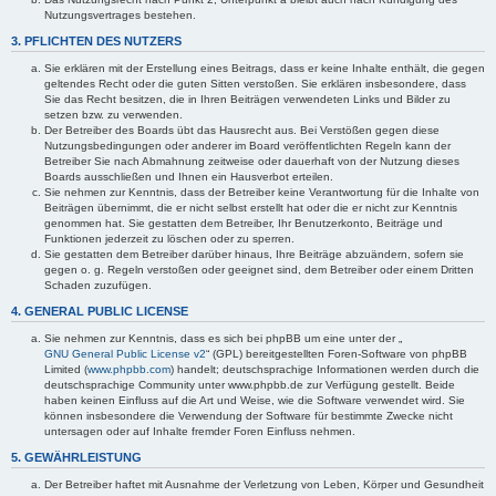
Nutzungsvertrages bestehen.
3. PFLICHTEN DES NUTZERS
Sie erklären mit der Erstellung eines Beitrags, dass er keine Inhalte enthält, die gegen
geltendes Recht oder die guten Sitten verstoßen. Sie erklären insbesondere, dass
Sie das Recht besitzen, die in Ihren Beiträgen verwendeten Links und Bilder zu
setzen bzw. zu verwenden.
Der Betreiber des Boards übt das Hausrecht aus. Bei Verstößen gegen diese
Nutzungsbedingungen oder anderer im Board veröffentlichten Regeln kann der
Betreiber Sie nach Abmahnung zeitweise oder dauerhaft von der Nutzung dieses
Boards ausschließen und Ihnen ein Hausverbot erteilen.
Sie nehmen zur Kenntnis, dass der Betreiber keine Verantwortung für die Inhalte von
Beiträgen übernimmt, die er nicht selbst erstellt hat oder die er nicht zur Kenntnis
genommen hat. Sie gestatten dem Betreiber, Ihr Benutzerkonto, Beiträge und
Funktionen jederzeit zu löschen oder zu sperren.
Sie gestatten dem Betreiber darüber hinaus, Ihre Beiträge abzuändern, sofern sie
gegen o. g. Regeln verstoßen oder geeignet sind, dem Betreiber oder einem Dritten
Schaden zuzufügen.
4. GENERAL PUBLIC LICENSE
Sie nehmen zur Kenntnis, dass es sich bei phpBB um eine unter der „
GNU General Public License v2
“ (GPL) bereitgestellten Foren-Software von phpBB
Limited (
www.phpbb.com
) handelt; deutschsprachige Informationen werden durch die
deutschsprachige Community unter www.phpbb.de zur Verfügung gestellt. Beide
haben keinen Einfluss auf die Art und Weise, wie die Software verwendet wird. Sie
können insbesondere die Verwendung der Software für bestimmte Zwecke nicht
untersagen oder auf Inhalte fremder Foren Einfluss nehmen.
5. GEWÄHRLEISTUNG
Der Betreiber haftet mit Ausnahme der Verletzung von Leben, Körper und Gesundheit