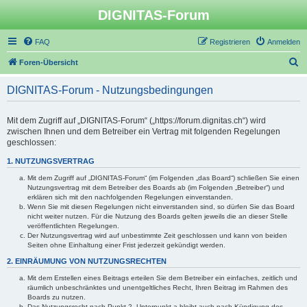
DIGNITAS-Forum
FAQ
Registrieren
Anmelden
S
Foren-Übersicht
u
DIGNITAS-Forum - Nutzungsbedingungen
c
h
Mit dem Zugriff auf „DIGNITAS-Forum“ („https://forum.dignitas.ch“) wird
e
zwischen Ihnen und dem Betreiber ein Vertrag mit folgenden Regelungen
geschlossen:
1. NUTZUNGSVERTRAG
Mit dem Zugriff auf „DIGNITAS-Forum“ (im Folgenden „das Board“) schließen Sie einen
Nutzungsvertrag mit dem Betreiber des Boards ab (im Folgenden „Betreiber“) und
erklären sich mit den nachfolgenden Regelungen einverstanden.
Wenn Sie mit diesen Regelungen nicht einverstanden sind, so dürfen Sie das Board
nicht weiter nutzen. Für die Nutzung des Boards gelten jeweils die an dieser Stelle
veröffentlichten Regelungen.
Der Nutzungsvertrag wird auf unbestimmte Zeit geschlossen und kann von beiden
Seiten ohne Einhaltung einer Frist jederzeit gekündigt werden.
2. EINRÄUMUNG VON NUTZUNGSRECHTEN
Mit dem Erstellen eines Beitrags erteilen Sie dem Betreiber ein einfaches, zeitlich und
räumlich unbeschränktes und unentgeltliches Recht, Ihren Beitrag im Rahmen des
Boards zu nutzen.
Das Nutzungsrecht nach Punkt 2, Unterpunkt a bleibt auch nach Kündigung des