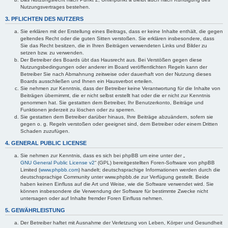
Nutzungsvertrages bestehen.
3. PFLICHTEN DES NUTZERS
Sie erklären mit der Erstellung eines Beitrags, dass er keine Inhalte enthält, die gegen
geltendes Recht oder die guten Sitten verstoßen. Sie erklären insbesondere, dass
Sie das Recht besitzen, die in Ihren Beiträgen verwendeten Links und Bilder zu
setzen bzw. zu verwenden.
Der Betreiber des Boards übt das Hausrecht aus. Bei Verstößen gegen diese
Nutzungsbedingungen oder anderer im Board veröffentlichten Regeln kann der
Betreiber Sie nach Abmahnung zeitweise oder dauerhaft von der Nutzung dieses
Boards ausschließen und Ihnen ein Hausverbot erteilen.
Sie nehmen zur Kenntnis, dass der Betreiber keine Verantwortung für die Inhalte von
Beiträgen übernimmt, die er nicht selbst erstellt hat oder die er nicht zur Kenntnis
genommen hat. Sie gestatten dem Betreiber, Ihr Benutzerkonto, Beiträge und
Funktionen jederzeit zu löschen oder zu sperren.
Sie gestatten dem Betreiber darüber hinaus, Ihre Beiträge abzuändern, sofern sie
gegen o. g. Regeln verstoßen oder geeignet sind, dem Betreiber oder einem Dritten
Schaden zuzufügen.
4. GENERAL PUBLIC LICENSE
Sie nehmen zur Kenntnis, dass es sich bei phpBB um eine unter der „
GNU General Public License v2
“ (GPL) bereitgestellten Foren-Software von phpBB
Limited (
www.phpbb.com
) handelt; deutschsprachige Informationen werden durch die
deutschsprachige Community unter www.phpbb.de zur Verfügung gestellt. Beide
haben keinen Einfluss auf die Art und Weise, wie die Software verwendet wird. Sie
können insbesondere die Verwendung der Software für bestimmte Zwecke nicht
untersagen oder auf Inhalte fremder Foren Einfluss nehmen.
5. GEWÄHRLEISTUNG
Der Betreiber haftet mit Ausnahme der Verletzung von Leben, Körper und Gesundheit