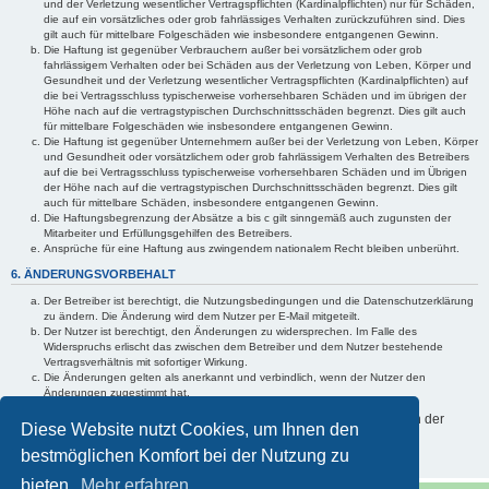
und der Verletzung wesentlicher Vertragspflichten (Kardinalpflichten) nur für Schäden,
die auf ein vorsätzliches oder grob fahrlässiges Verhalten zurückzuführen sind. Dies
gilt auch für mittelbare Folgeschäden wie insbesondere entgangenen Gewinn.
Die Haftung ist gegenüber Verbrauchern außer bei vorsätzlichem oder grob
fahrlässigem Verhalten oder bei Schäden aus der Verletzung von Leben, Körper und
Gesundheit und der Verletzung wesentlicher Vertragspflichten (Kardinalpflichten) auf
die bei Vertragsschluss typischerweise vorhersehbaren Schäden und im übrigen der
Höhe nach auf die vertragstypischen Durchschnittsschäden begrenzt. Dies gilt auch
für mittelbare Folgeschäden wie insbesondere entgangenen Gewinn.
Die Haftung ist gegenüber Unternehmern außer bei der Verletzung von Leben, Körper
und Gesundheit oder vorsätzlichem oder grob fahrlässigem Verhalten des Betreibers
auf die bei Vertragsschluss typischerweise vorhersehbaren Schäden und im Übrigen
der Höhe nach auf die vertragstypischen Durchschnittsschäden begrenzt. Dies gilt
auch für mittelbare Schäden, insbesondere entgangenen Gewinn.
Die Haftungsbegrenzung der Absätze a bis c gilt sinngemäß auch zugunsten der
Mitarbeiter und Erfüllungsgehilfen des Betreibers.
Ansprüche für eine Haftung aus zwingendem nationalem Recht bleiben unberührt.
6. ÄNDERUNGSVORBEHALT
Der Betreiber ist berechtigt, die Nutzungsbedingungen und die Datenschutzerklärung
zu ändern. Die Änderung wird dem Nutzer per E-Mail mitgeteilt.
Der Nutzer ist berechtigt, den Änderungen zu widersprechen. Im Falle des
Widerspruchs erlischt das zwischen dem Betreiber und dem Nutzer bestehende
Vertragsverhältnis mit sofortiger Wirkung.
Die Änderungen gelten als anerkannt und verbindlich, wenn der Nutzer den
Änderungen zugestimmt hat.
Informationen über den Umgang mit Ihren persönlichen Daten sind in der
Diese Website nutzt Cookies, um Ihnen den
Datenschutzerklärung enthalten.
bestmöglichen Komfort bei der Nutzung zu
bieten.
Mehr erfahren