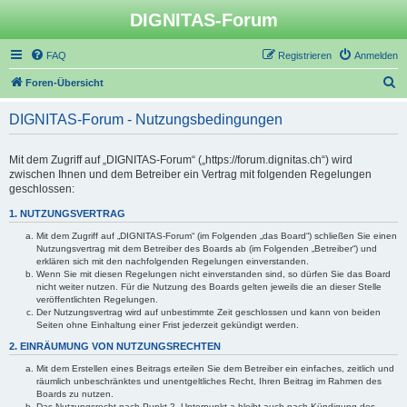
DIGNITAS-Forum
FAQ
Registrieren
Anmelden
S
Foren-Übersicht
u
DIGNITAS-Forum - Nutzungsbedingungen
c
h
Mit dem Zugriff auf „DIGNITAS-Forum“ („https://forum.dignitas.ch“) wird
e
zwischen Ihnen und dem Betreiber ein Vertrag mit folgenden Regelungen
geschlossen:
1. NUTZUNGSVERTRAG
Mit dem Zugriff auf „DIGNITAS-Forum“ (im Folgenden „das Board“) schließen Sie einen
Nutzungsvertrag mit dem Betreiber des Boards ab (im Folgenden „Betreiber“) und
erklären sich mit den nachfolgenden Regelungen einverstanden.
Wenn Sie mit diesen Regelungen nicht einverstanden sind, so dürfen Sie das Board
nicht weiter nutzen. Für die Nutzung des Boards gelten jeweils die an dieser Stelle
veröffentlichten Regelungen.
Der Nutzungsvertrag wird auf unbestimmte Zeit geschlossen und kann von beiden
Seiten ohne Einhaltung einer Frist jederzeit gekündigt werden.
2. EINRÄUMUNG VON NUTZUNGSRECHTEN
Mit dem Erstellen eines Beitrags erteilen Sie dem Betreiber ein einfaches, zeitlich und
räumlich unbeschränktes und unentgeltliches Recht, Ihren Beitrag im Rahmen des
Boards zu nutzen.
Das Nutzungsrecht nach Punkt 2, Unterpunkt a bleibt auch nach Kündigung des