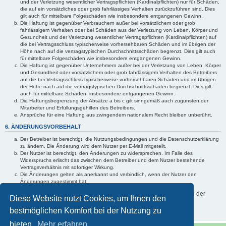
und der Verletzung wesentlicher Vertragspflichten (Kardinalpflichten) nur für Schäden,
die auf ein vorsätzliches oder grob fahrlässiges Verhalten zurückzuführen sind. Dies
gilt auch für mittelbare Folgeschäden wie insbesondere entgangenen Gewinn.
Die Haftung ist gegenüber Verbrauchern außer bei vorsätzlichem oder grob
fahrlässigem Verhalten oder bei Schäden aus der Verletzung von Leben, Körper und
Gesundheit und der Verletzung wesentlicher Vertragspflichten (Kardinalpflichten) auf
die bei Vertragsschluss typischerweise vorhersehbaren Schäden und im übrigen der
Höhe nach auf die vertragstypischen Durchschnittsschäden begrenzt. Dies gilt auch
für mittelbare Folgeschäden wie insbesondere entgangenen Gewinn.
Die Haftung ist gegenüber Unternehmern außer bei der Verletzung von Leben, Körper
und Gesundheit oder vorsätzlichem oder grob fahrlässigem Verhalten des Betreibers
auf die bei Vertragsschluss typischerweise vorhersehbaren Schäden und im Übrigen
der Höhe nach auf die vertragstypischen Durchschnittsschäden begrenzt. Dies gilt
auch für mittelbare Schäden, insbesondere entgangenen Gewinn.
Die Haftungsbegrenzung der Absätze a bis c gilt sinngemäß auch zugunsten der
Mitarbeiter und Erfüllungsgehilfen des Betreibers.
Ansprüche für eine Haftung aus zwingendem nationalem Recht bleiben unberührt.
6. ÄNDERUNGSVORBEHALT
Der Betreiber ist berechtigt, die Nutzungsbedingungen und die Datenschutzerklärung
zu ändern. Die Änderung wird dem Nutzer per E-Mail mitgeteilt.
Der Nutzer ist berechtigt, den Änderungen zu widersprechen. Im Falle des
Widerspruchs erlischt das zwischen dem Betreiber und dem Nutzer bestehende
Vertragsverhältnis mit sofortiger Wirkung.
Die Änderungen gelten als anerkannt und verbindlich, wenn der Nutzer den
Änderungen zugestimmt hat.
Informationen über den Umgang mit Ihren persönlichen Daten sind in der
Diese Website nutzt Cookies, um Ihnen den
Datenschutzerklärung enthalten.
bestmöglichen Komfort bei der Nutzung zu
bieten.
Mehr erfahren