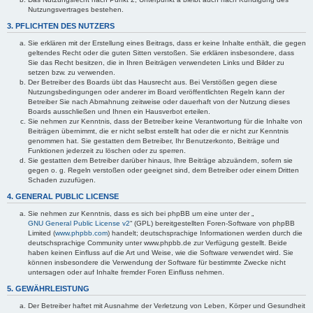
Nutzungsvertrages bestehen.
3. PFLICHTEN DES NUTZERS
Sie erklären mit der Erstellung eines Beitrags, dass er keine Inhalte enthält, die gegen
geltendes Recht oder die guten Sitten verstoßen. Sie erklären insbesondere, dass
Sie das Recht besitzen, die in Ihren Beiträgen verwendeten Links und Bilder zu
setzen bzw. zu verwenden.
Der Betreiber des Boards übt das Hausrecht aus. Bei Verstößen gegen diese
Nutzungsbedingungen oder anderer im Board veröffentlichten Regeln kann der
Betreiber Sie nach Abmahnung zeitweise oder dauerhaft von der Nutzung dieses
Boards ausschließen und Ihnen ein Hausverbot erteilen.
Sie nehmen zur Kenntnis, dass der Betreiber keine Verantwortung für die Inhalte von
Beiträgen übernimmt, die er nicht selbst erstellt hat oder die er nicht zur Kenntnis
genommen hat. Sie gestatten dem Betreiber, Ihr Benutzerkonto, Beiträge und
Funktionen jederzeit zu löschen oder zu sperren.
Sie gestatten dem Betreiber darüber hinaus, Ihre Beiträge abzuändern, sofern sie
gegen o. g. Regeln verstoßen oder geeignet sind, dem Betreiber oder einem Dritten
Schaden zuzufügen.
4. GENERAL PUBLIC LICENSE
Sie nehmen zur Kenntnis, dass es sich bei phpBB um eine unter der „
GNU General Public License v2
“ (GPL) bereitgestellten Foren-Software von phpBB
Limited (
www.phpbb.com
) handelt; deutschsprachige Informationen werden durch die
deutschsprachige Community unter www.phpbb.de zur Verfügung gestellt. Beide
haben keinen Einfluss auf die Art und Weise, wie die Software verwendet wird. Sie
können insbesondere die Verwendung der Software für bestimmte Zwecke nicht
untersagen oder auf Inhalte fremder Foren Einfluss nehmen.
5. GEWÄHRLEISTUNG
Der Betreiber haftet mit Ausnahme der Verletzung von Leben, Körper und Gesundheit