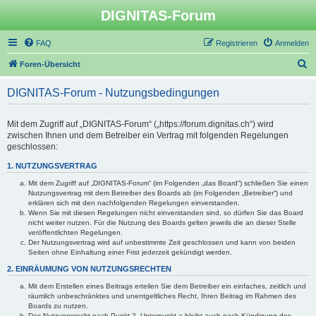
DIGNITAS-Forum
FAQ
Registrieren
Anmelden
S
Foren-Übersicht
u
DIGNITAS-Forum - Nutzungsbedingungen
c
h
Mit dem Zugriff auf „DIGNITAS-Forum“ („https://forum.dignitas.ch“) wird
e
zwischen Ihnen und dem Betreiber ein Vertrag mit folgenden Regelungen
geschlossen:
1. NUTZUNGSVERTRAG
Mit dem Zugriff auf „DIGNITAS-Forum“ (im Folgenden „das Board“) schließen Sie einen
Nutzungsvertrag mit dem Betreiber des Boards ab (im Folgenden „Betreiber“) und
erklären sich mit den nachfolgenden Regelungen einverstanden.
Wenn Sie mit diesen Regelungen nicht einverstanden sind, so dürfen Sie das Board
nicht weiter nutzen. Für die Nutzung des Boards gelten jeweils die an dieser Stelle
veröffentlichten Regelungen.
Der Nutzungsvertrag wird auf unbestimmte Zeit geschlossen und kann von beiden
Seiten ohne Einhaltung einer Frist jederzeit gekündigt werden.
2. EINRÄUMUNG VON NUTZUNGSRECHTEN
Mit dem Erstellen eines Beitrags erteilen Sie dem Betreiber ein einfaches, zeitlich und
räumlich unbeschränktes und unentgeltliches Recht, Ihren Beitrag im Rahmen des
Boards zu nutzen.
Das Nutzungsrecht nach Punkt 2, Unterpunkt a bleibt auch nach Kündigung des