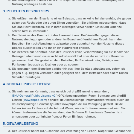
Nutzungsvertrages bestehen.
3. PFLICHTEN DES NUTZERS
Sie erklären mit der Erstellung eines Beitrags, dass er keine Inhalte enthält, die gegen
geltendes Recht oder die guten Sitten verstoßen. Sie erklären insbesondere, dass
Sie das Recht besitzen, die in Ihren Beiträgen verwendeten Links und Bilder zu
setzen bzw. zu verwenden.
Der Betreiber des Boards übt das Hausrecht aus. Bei Verstößen gegen diese
Nutzungsbedingungen oder anderer im Board veröffentlichten Regeln kann der
Betreiber Sie nach Abmahnung zeitweise oder dauerhaft von der Nutzung dieses
Boards ausschließen und Ihnen ein Hausverbot erteilen.
Sie nehmen zur Kenntnis, dass der Betreiber keine Verantwortung für die Inhalte von
Beiträgen übernimmt, die er nicht selbst erstellt hat oder die er nicht zur Kenntnis
genommen hat. Sie gestatten dem Betreiber, Ihr Benutzerkonto, Beiträge und
Funktionen jederzeit zu löschen oder zu sperren.
Sie gestatten dem Betreiber darüber hinaus, Ihre Beiträge abzuändern, sofern sie
gegen o. g. Regeln verstoßen oder geeignet sind, dem Betreiber oder einem Dritten
Schaden zuzufügen.
4. GENERAL PUBLIC LICENSE
Sie nehmen zur Kenntnis, dass es sich bei phpBB um eine unter der „
GNU General Public License v2
“ (GPL) bereitgestellten Foren-Software von phpBB
Limited (
www.phpbb.com
) handelt; deutschsprachige Informationen werden durch die
deutschsprachige Community unter www.phpbb.de zur Verfügung gestellt. Beide
haben keinen Einfluss auf die Art und Weise, wie die Software verwendet wird. Sie
können insbesondere die Verwendung der Software für bestimmte Zwecke nicht
untersagen oder auf Inhalte fremder Foren Einfluss nehmen.
5. GEWÄHRLEISTUNG
Der Betreiber haftet mit Ausnahme der Verletzung von Leben, Körper und Gesundheit