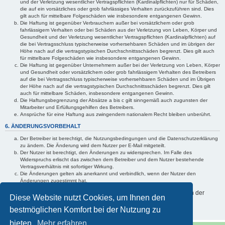
und der Verletzung wesentlicher Vertragspflichten (Kardinalpflichten) nur für Schäden,
die auf ein vorsätzliches oder grob fahrlässiges Verhalten zurückzuführen sind. Dies
gilt auch für mittelbare Folgeschäden wie insbesondere entgangenen Gewinn.
Die Haftung ist gegenüber Verbrauchern außer bei vorsätzlichem oder grob
fahrlässigem Verhalten oder bei Schäden aus der Verletzung von Leben, Körper und
Gesundheit und der Verletzung wesentlicher Vertragspflichten (Kardinalpflichten) auf
die bei Vertragsschluss typischerweise vorhersehbaren Schäden und im übrigen der
Höhe nach auf die vertragstypischen Durchschnittsschäden begrenzt. Dies gilt auch
für mittelbare Folgeschäden wie insbesondere entgangenen Gewinn.
Die Haftung ist gegenüber Unternehmern außer bei der Verletzung von Leben, Körper
und Gesundheit oder vorsätzlichem oder grob fahrlässigem Verhalten des Betreibers
auf die bei Vertragsschluss typischerweise vorhersehbaren Schäden und im Übrigen
der Höhe nach auf die vertragstypischen Durchschnittsschäden begrenzt. Dies gilt
auch für mittelbare Schäden, insbesondere entgangenen Gewinn.
Die Haftungsbegrenzung der Absätze a bis c gilt sinngemäß auch zugunsten der
Mitarbeiter und Erfüllungsgehilfen des Betreibers.
Ansprüche für eine Haftung aus zwingendem nationalem Recht bleiben unberührt.
6. ÄNDERUNGSVORBEHALT
Der Betreiber ist berechtigt, die Nutzungsbedingungen und die Datenschutzerklärung
zu ändern. Die Änderung wird dem Nutzer per E-Mail mitgeteilt.
Der Nutzer ist berechtigt, den Änderungen zu widersprechen. Im Falle des
Widerspruchs erlischt das zwischen dem Betreiber und dem Nutzer bestehende
Vertragsverhältnis mit sofortiger Wirkung.
Die Änderungen gelten als anerkannt und verbindlich, wenn der Nutzer den
Änderungen zugestimmt hat.
Informationen über den Umgang mit Ihren persönlichen Daten sind in der
Diese Website nutzt Cookies, um Ihnen den
Datenschutzerklärung enthalten.
bestmöglichen Komfort bei der Nutzung zu
bieten.
Mehr erfahren