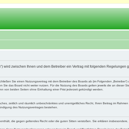
.ch“) wird zwischen Ihnen und dem Betreiber ein Vertrag mit folgenden Regelungen 
schließen Sie einen Nutzungsvertrag mit dem Betreiber des Boards ab (im Folgenden „Betreiber“
 Sie das Board nicht weiter nutzen. Für die Nutzung des Boards gelten jeweils die an dieser Ste
n von beiden Seiten ohne Einhaltung einer Frist jederzeit gekündigt werden.
nfaches, zeitlich und räumlich unbeschränktes und unentgeltliches Recht, Ihren Beitrag im Rahme
Kündigung des Nutzungsvertrages bestehen.
te enthält, die gegen geltendes Recht oder die guten Sitten verstoßen. Sie erklären insbesondere