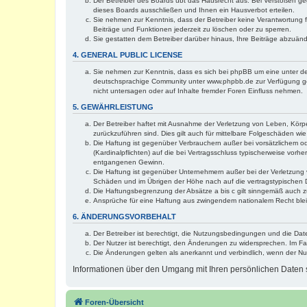
Der Betreiber des Boards übt das Hausrecht aus. Bei Verstößen g
dieses Boards ausschließen und Ihnen ein Hausverbot erteilen.
Sie nehmen zur Kenntnis, dass der Betreiber keine Verantwortung für
Beiträge und Funktionen jederzeit zu löschen oder zu sperren.
Sie gestatten dem Betreiber darüber hinaus, Ihre Beiträge abzuän
4. GENERAL PUBLIC LICENSE
Sie nehmen zur Kenntnis, dass es sich bei phpBB um eine unter de
deutschsprachige Community unter www.phpbb.de zur Verfügung gest
nicht untersagen oder auf Inhalte fremder Foren Einfluss nehmen.
5. GEWÄHRLEISTUNG
Der Betreiber haftet mit Ausnahme der Verletzung von Leben, Körper
zurückzuführen sind. Dies gilt auch für mittelbare Folgeschäden 
Die Haftung ist gegenüber Verbrauchern außer bei vorsätzlichem o
(Kardinalpflichten) auf die bei Vertragsschluss typischerweise vo
entgangenen Gewinn.
Die Haftung ist gegenüber Unternehmern außer bei der Verletzung 
Schäden und im Übrigen der Höhe nach auf die vertragstypischen 
Die Haftungsbegrenzung der Absätze a bis c gilt sinngemäß auch zu
Ansprüche für eine Haftung aus zwingendem nationalem Recht blei
6. ÄNDERUNGSVORBEHALT
Der Betreiber ist berechtigt, die Nutzungsbedingungen und die Dat
Der Nutzer ist berechtigt, den Änderungen zu widersprechen. Im Fa
Die Änderungen gelten als anerkannt und verbindlich, wenn der N
Informationen über den Umgang mit Ihren persönlichen Daten s
Foren-Übersicht