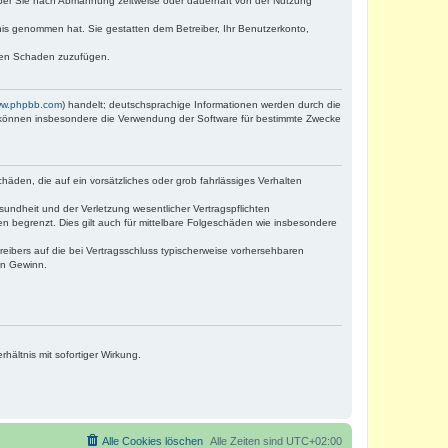
iber Sie nach Abmahnung zeitweise oder dauerhaft von der Nutzung
ntnis genommen hat. Sie gestatten dem Betreiber, Ihr Benutzerkonto,
tten Schaden zuzufügen.
w.phpbb.com
) handelt; deutschsprachige Informationen werden durch die
e können insbesondere die Verwendung der Software für bestimmte Zwecke
häden, die auf ein vorsätzliches oder grob fahrlässiges Verhalten
undheit und der Verletzung wesentlicher Vertragspflichten
n begrenzt. Dies gilt auch für mittelbare Folgeschäden wie insbesondere
eibers auf die bei Vertragsschluss typischerweise vorhersehbaren
en Gewinn.
ältnis mit sofortiger Wirkung.
Alle Cookies löschen
Alle Zeiten sind
UTC+02:00