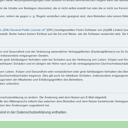
egen diese Nutzungsbedingungen oder anderer im Board veröffentlichten Regeln kann der Betre
 die Inhalte von Beiträgen übernimmt, die er nicht selbst erstellt hat oder die er nicht zur Ken
dern, sofern sie gegen o. g. Regeln verstoßen oder geeignet sind, dem Betreiber oder einem Dri
r „
GNU General Public License v2
“ (GPL) bereitgestellten Foren-Software von phpBB Limited (
ww
ellt. Beide haben keinen Einfluss auf die Art und Weise, wie die Software verwendet wird. Si
 und Gesundheit und der Verletzung wesentlicher Vertragspflichten (Kardinalpflichten) nur für Sc
wie insbesondere entgangenen Gewinn.
der grob fahrlässigem Verhalten oder bei Schäden aus der Verletzung von Leben, Körper und Ges
rhersehbaren Schäden und im übrigen der Höhe nach auf die vertragstypischen Durchschnittsschäde
von Leben, Körper und Gesundheit oder vorsätzlichem oder grob fahrlässigem Verhalten des Betr
Durchschnittsschäden begrenzt. Dies gilt auch für mittelbare Schäden, insbesondere entgangen
gunsten der Mitarbeiter und Erfüllungsgehilfen des Betreibers.
ben unberührt.
enschutzerklärung zu ändern. Die Änderung wird dem Nutzer per E-Mail mitgeteilt.
lle des Widerspruchs erlischt das zwischen dem Betreiber und dem Nutzer bestehende Vertragsverh
utzer den Änderungen zugestimmt hat.
ind in der Datenschutzerklärung enthalten.