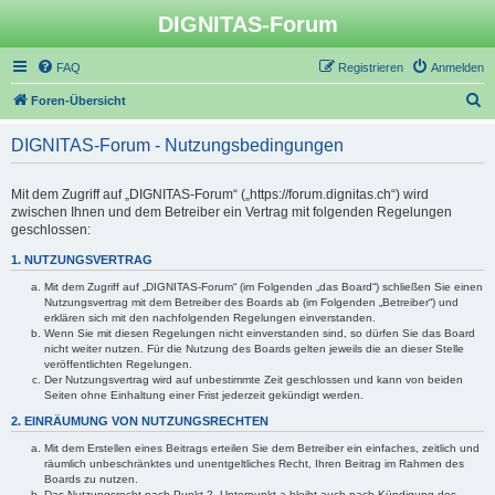
DIGNITAS-Forum
FAQ
Registrieren
Anmelden
S
Foren-Übersicht
u
DIGNITAS-Forum - Nutzungsbedingungen
c
h
Mit dem Zugriff auf „DIGNITAS-Forum“ („https://forum.dignitas.ch“) wird
e
zwischen Ihnen und dem Betreiber ein Vertrag mit folgenden Regelungen
geschlossen:
1. NUTZUNGSVERTRAG
Mit dem Zugriff auf „DIGNITAS-Forum“ (im Folgenden „das Board“) schließen Sie einen
Nutzungsvertrag mit dem Betreiber des Boards ab (im Folgenden „Betreiber“) und
erklären sich mit den nachfolgenden Regelungen einverstanden.
Wenn Sie mit diesen Regelungen nicht einverstanden sind, so dürfen Sie das Board
nicht weiter nutzen. Für die Nutzung des Boards gelten jeweils die an dieser Stelle
veröffentlichten Regelungen.
Der Nutzungsvertrag wird auf unbestimmte Zeit geschlossen und kann von beiden
Seiten ohne Einhaltung einer Frist jederzeit gekündigt werden.
2. EINRÄUMUNG VON NUTZUNGSRECHTEN
Mit dem Erstellen eines Beitrags erteilen Sie dem Betreiber ein einfaches, zeitlich und
räumlich unbeschränktes und unentgeltliches Recht, Ihren Beitrag im Rahmen des
Boards zu nutzen.
Das Nutzungsrecht nach Punkt 2, Unterpunkt a bleibt auch nach Kündigung des