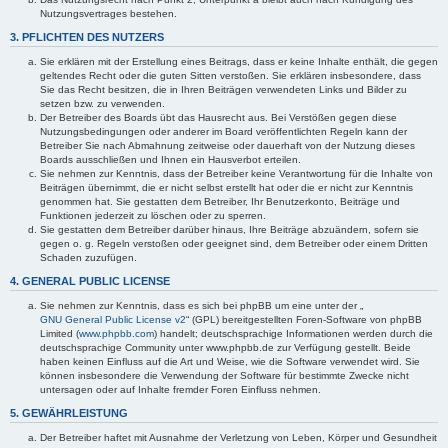
Nutzungsvertrages bestehen.
3. PFLICHTEN DES NUTZERS
Sie erklären mit der Erstellung eines Beitrags, dass er keine Inhalte enthält, die gegen
geltendes Recht oder die guten Sitten verstoßen. Sie erklären insbesondere, dass
Sie das Recht besitzen, die in Ihren Beiträgen verwendeten Links und Bilder zu
setzen bzw. zu verwenden.
Der Betreiber des Boards übt das Hausrecht aus. Bei Verstößen gegen diese
Nutzungsbedingungen oder anderer im Board veröffentlichten Regeln kann der
Betreiber Sie nach Abmahnung zeitweise oder dauerhaft von der Nutzung dieses
Boards ausschließen und Ihnen ein Hausverbot erteilen.
Sie nehmen zur Kenntnis, dass der Betreiber keine Verantwortung für die Inhalte von
Beiträgen übernimmt, die er nicht selbst erstellt hat oder die er nicht zur Kenntnis
genommen hat. Sie gestatten dem Betreiber, Ihr Benutzerkonto, Beiträge und
Funktionen jederzeit zu löschen oder zu sperren.
Sie gestatten dem Betreiber darüber hinaus, Ihre Beiträge abzuändern, sofern sie
gegen o. g. Regeln verstoßen oder geeignet sind, dem Betreiber oder einem Dritten
Schaden zuzufügen.
4. GENERAL PUBLIC LICENSE
Sie nehmen zur Kenntnis, dass es sich bei phpBB um eine unter der „
GNU General Public License v2
“ (GPL) bereitgestellten Foren-Software von phpBB
Limited (
www.phpbb.com
) handelt; deutschsprachige Informationen werden durch die
deutschsprachige Community unter www.phpbb.de zur Verfügung gestellt. Beide
haben keinen Einfluss auf die Art und Weise, wie die Software verwendet wird. Sie
können insbesondere die Verwendung der Software für bestimmte Zwecke nicht
untersagen oder auf Inhalte fremder Foren Einfluss nehmen.
5. GEWÄHRLEISTUNG
Der Betreiber haftet mit Ausnahme der Verletzung von Leben, Körper und Gesundheit