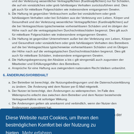
und der Verletzung wesentlicher Vertragspflichten (Kardinalpflichten) nur für Schäden,
die auf ein vorsätzliches oder grob fahrlässiges Verhalten zurückzuführen sind. Dies
gilt auch für mittelbare Folgeschäden wie insbesondere entgangenen Gewinn.
Die Haftung ist gegenüber Verbrauchern außer bei vorsätzlichem oder grob
fahrlässigem Verhalten oder bei Schäden aus der Verletzung von Leben, Körper und
Gesundheit und der Verletzung wesentlicher Vertragspflichten (Kardinalpflichten) auf
die bei Vertragsschluss typischerweise vorhersehbaren Schäden und im übrigen der
Höhe nach auf die vertragstypischen Durchschnittsschäden begrenzt. Dies gilt auch
für mittelbare Folgeschäden wie insbesondere entgangenen Gewinn.
Die Haftung ist gegenüber Unternehmern außer bei der Verletzung von Leben, Körper
und Gesundheit oder vorsätzlichem oder grob fahrlässigem Verhalten des Betreibers
auf die bei Vertragsschluss typischerweise vorhersehbaren Schäden und im Übrigen
der Höhe nach auf die vertragstypischen Durchschnittsschäden begrenzt. Dies gilt
auch für mittelbare Schäden, insbesondere entgangenen Gewinn.
Die Haftungsbegrenzung der Absätze a bis c gilt sinngemäß auch zugunsten der
Mitarbeiter und Erfüllungsgehilfen des Betreibers.
Ansprüche für eine Haftung aus zwingendem nationalem Recht bleiben unberührt.
6. ÄNDERUNGSVORBEHALT
Der Betreiber ist berechtigt, die Nutzungsbedingungen und die Datenschutzerklärung
zu ändern. Die Änderung wird dem Nutzer per E-Mail mitgeteilt.
Der Nutzer ist berechtigt, den Änderungen zu widersprechen. Im Falle des
Widerspruchs erlischt das zwischen dem Betreiber und dem Nutzer bestehende
Vertragsverhältnis mit sofortiger Wirkung.
Die Änderungen gelten als anerkannt und verbindlich, wenn der Nutzer den
Änderungen zugestimmt hat.
Informationen über den Umgang mit Ihren persönlichen Daten sind in der
Diese Website nutzt Cookies, um Ihnen den
Datenschutzerklärung enthalten.
bestmöglichen Komfort bei der Nutzung zu
bieten.
Mehr erfahren