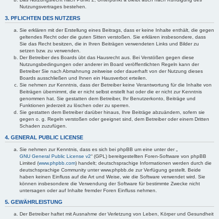
Nutzungsvertrages bestehen.
3. PFLICHTEN DES NUTZERS
Sie erklären mit der Erstellung eines Beitrags, dass er keine Inhalte enthält, die gegen
geltendes Recht oder die guten Sitten verstoßen. Sie erklären insbesondere, dass
Sie das Recht besitzen, die in Ihren Beiträgen verwendeten Links und Bilder zu
setzen bzw. zu verwenden.
Der Betreiber des Boards übt das Hausrecht aus. Bei Verstößen gegen diese
Nutzungsbedingungen oder anderer im Board veröffentlichten Regeln kann der
Betreiber Sie nach Abmahnung zeitweise oder dauerhaft von der Nutzung dieses
Boards ausschließen und Ihnen ein Hausverbot erteilen.
Sie nehmen zur Kenntnis, dass der Betreiber keine Verantwortung für die Inhalte von
Beiträgen übernimmt, die er nicht selbst erstellt hat oder die er nicht zur Kenntnis
genommen hat. Sie gestatten dem Betreiber, Ihr Benutzerkonto, Beiträge und
Funktionen jederzeit zu löschen oder zu sperren.
Sie gestatten dem Betreiber darüber hinaus, Ihre Beiträge abzuändern, sofern sie
gegen o. g. Regeln verstoßen oder geeignet sind, dem Betreiber oder einem Dritten
Schaden zuzufügen.
4. GENERAL PUBLIC LICENSE
Sie nehmen zur Kenntnis, dass es sich bei phpBB um eine unter der „
GNU General Public License v2
“ (GPL) bereitgestellten Foren-Software von phpBB
Limited (
www.phpbb.com
) handelt; deutschsprachige Informationen werden durch die
deutschsprachige Community unter www.phpbb.de zur Verfügung gestellt. Beide
haben keinen Einfluss auf die Art und Weise, wie die Software verwendet wird. Sie
können insbesondere die Verwendung der Software für bestimmte Zwecke nicht
untersagen oder auf Inhalte fremder Foren Einfluss nehmen.
5. GEWÄHRLEISTUNG
Der Betreiber haftet mit Ausnahme der Verletzung von Leben, Körper und Gesundheit