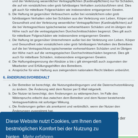
und der Verletzung wesentlicher Vertragspflichten (Kardinalpflichten) nur für Schäden,
die auf ein vorsätzliches oder grob fahrlässiges Verhalten zurückzuführen sind. Dies
gilt auch für mittelbare Folgeschäden wie insbesondere entgangenen Gewinn.
Die Haftung ist gegenüber Verbrauchern außer bei vorsätzlichem oder grob
fahrlässigem Verhalten oder bei Schäden aus der Verletzung von Leben, Körper und
Gesundheit und der Verletzung wesentlicher Vertragspflichten (Kardinalpflichten) auf
die bei Vertragsschluss typischerweise vorhersehbaren Schäden und im übrigen der
Höhe nach auf die vertragstypischen Durchschnittsschäden begrenzt. Dies gilt auch
für mittelbare Folgeschäden wie insbesondere entgangenen Gewinn.
Die Haftung ist gegenüber Unternehmern außer bei der Verletzung von Leben, Körper
und Gesundheit oder vorsätzlichem oder grob fahrlässigem Verhalten des Betreibers
auf die bei Vertragsschluss typischerweise vorhersehbaren Schäden und im Übrigen
der Höhe nach auf die vertragstypischen Durchschnittsschäden begrenzt. Dies gilt
auch für mittelbare Schäden, insbesondere entgangenen Gewinn.
Die Haftungsbegrenzung der Absätze a bis c gilt sinngemäß auch zugunsten der
Mitarbeiter und Erfüllungsgehilfen des Betreibers.
Ansprüche für eine Haftung aus zwingendem nationalem Recht bleiben unberührt.
6. ÄNDERUNGSVORBEHALT
Der Betreiber ist berechtigt, die Nutzungsbedingungen und die Datenschutzerklärung
zu ändern. Die Änderung wird dem Nutzer per E-Mail mitgeteilt.
Der Nutzer ist berechtigt, den Änderungen zu widersprechen. Im Falle des
Widerspruchs erlischt das zwischen dem Betreiber und dem Nutzer bestehende
Vertragsverhältnis mit sofortiger Wirkung.
Die Änderungen gelten als anerkannt und verbindlich, wenn der Nutzer den
Änderungen zugestimmt hat.
Informationen über den Umgang mit Ihren persönlichen Daten sind in der
Diese Website nutzt Cookies, um Ihnen den
Datenschutzerklärung enthalten.
bestmöglichen Komfort bei der Nutzung zu
bieten.
Mehr erfahren