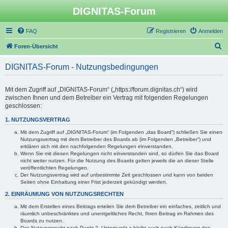
DIGNITAS-Forum
FAQ
Registrieren
Anmelden
S
Foren-Übersicht
u
DIGNITAS-Forum - Nutzungsbedingungen
c
h
Mit dem Zugriff auf „DIGNITAS-Forum“ („https://forum.dignitas.ch“) wird
e
zwischen Ihnen und dem Betreiber ein Vertrag mit folgenden Regelungen
geschlossen:
1. NUTZUNGSVERTRAG
Mit dem Zugriff auf „DIGNITAS-Forum“ (im Folgenden „das Board“) schließen Sie einen
Nutzungsvertrag mit dem Betreiber des Boards ab (im Folgenden „Betreiber“) und
erklären sich mit den nachfolgenden Regelungen einverstanden.
Wenn Sie mit diesen Regelungen nicht einverstanden sind, so dürfen Sie das Board
nicht weiter nutzen. Für die Nutzung des Boards gelten jeweils die an dieser Stelle
veröffentlichten Regelungen.
Der Nutzungsvertrag wird auf unbestimmte Zeit geschlossen und kann von beiden
Seiten ohne Einhaltung einer Frist jederzeit gekündigt werden.
2. EINRÄUMUNG VON NUTZUNGSRECHTEN
Mit dem Erstellen eines Beitrags erteilen Sie dem Betreiber ein einfaches, zeitlich und
räumlich unbeschränktes und unentgeltliches Recht, Ihren Beitrag im Rahmen des
Boards zu nutzen.
Das Nutzungsrecht nach Punkt 2, Unterpunkt a bleibt auch nach Kündigung des