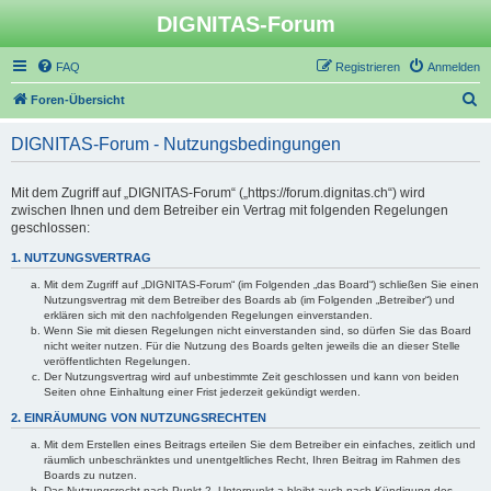
DIGNITAS-Forum
FAQ
Registrieren
Anmelden
S
Foren-Übersicht
u
DIGNITAS-Forum - Nutzungsbedingungen
c
h
Mit dem Zugriff auf „DIGNITAS-Forum“ („https://forum.dignitas.ch“) wird
e
zwischen Ihnen und dem Betreiber ein Vertrag mit folgenden Regelungen
geschlossen:
1. NUTZUNGSVERTRAG
Mit dem Zugriff auf „DIGNITAS-Forum“ (im Folgenden „das Board“) schließen Sie einen
Nutzungsvertrag mit dem Betreiber des Boards ab (im Folgenden „Betreiber“) und
erklären sich mit den nachfolgenden Regelungen einverstanden.
Wenn Sie mit diesen Regelungen nicht einverstanden sind, so dürfen Sie das Board
nicht weiter nutzen. Für die Nutzung des Boards gelten jeweils die an dieser Stelle
veröffentlichten Regelungen.
Der Nutzungsvertrag wird auf unbestimmte Zeit geschlossen und kann von beiden
Seiten ohne Einhaltung einer Frist jederzeit gekündigt werden.
2. EINRÄUMUNG VON NUTZUNGSRECHTEN
Mit dem Erstellen eines Beitrags erteilen Sie dem Betreiber ein einfaches, zeitlich und
räumlich unbeschränktes und unentgeltliches Recht, Ihren Beitrag im Rahmen des
Boards zu nutzen.
Das Nutzungsrecht nach Punkt 2, Unterpunkt a bleibt auch nach Kündigung des