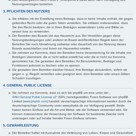
Nutzungsvertrages bestehen.
3. PFLICHTEN DES NUTZERS
Sie erklären mit der Erstellung eines Beitrags, dass er keine Inhalte enthält, die gegen
geltendes Recht oder die guten Sitten verstoßen. Sie erklären insbesondere, dass
Sie das Recht besitzen, die in Ihren Beiträgen verwendeten Links und Bilder zu
setzen bzw. zu verwenden.
Der Betreiber des Boards übt das Hausrecht aus. Bei Verstößen gegen diese
Nutzungsbedingungen oder anderer im Board veröffentlichten Regeln kann der
Betreiber Sie nach Abmahnung zeitweise oder dauerhaft von der Nutzung dieses
Boards ausschließen und Ihnen ein Hausverbot erteilen.
Sie nehmen zur Kenntnis, dass der Betreiber keine Verantwortung für die Inhalte von
Beiträgen übernimmt, die er nicht selbst erstellt hat oder die er nicht zur Kenntnis
genommen hat. Sie gestatten dem Betreiber, Ihr Benutzerkonto, Beiträge und
Funktionen jederzeit zu löschen oder zu sperren.
Sie gestatten dem Betreiber darüber hinaus, Ihre Beiträge abzuändern, sofern sie
gegen o. g. Regeln verstoßen oder geeignet sind, dem Betreiber oder einem Dritten
Schaden zuzufügen.
4. GENERAL PUBLIC LICENSE
Sie nehmen zur Kenntnis, dass es sich bei phpBB um eine unter der „
GNU General Public License v2
“ (GPL) bereitgestellten Foren-Software von phpBB
Limited (
www.phpbb.com
) handelt; deutschsprachige Informationen werden durch die
deutschsprachige Community unter www.phpbb.de zur Verfügung gestellt. Beide
haben keinen Einfluss auf die Art und Weise, wie die Software verwendet wird. Sie
können insbesondere die Verwendung der Software für bestimmte Zwecke nicht
untersagen oder auf Inhalte fremder Foren Einfluss nehmen.
5. GEWÄHRLEISTUNG
Der Betreiber haftet mit Ausnahme der Verletzung von Leben, Körper und Gesundheit