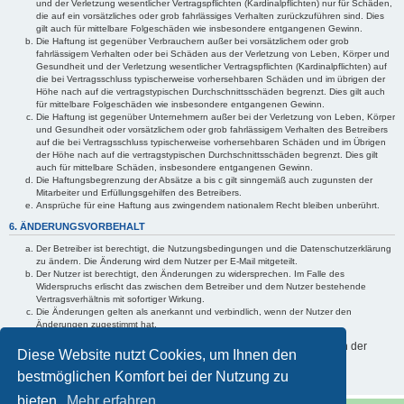
und der Verletzung wesentlicher Vertragspflichten (Kardinalpflichten) nur für Schäden,
die auf ein vorsätzliches oder grob fahrlässiges Verhalten zurückzuführen sind. Dies
gilt auch für mittelbare Folgeschäden wie insbesondere entgangenen Gewinn.
Die Haftung ist gegenüber Verbrauchern außer bei vorsätzlichem oder grob
fahrlässigem Verhalten oder bei Schäden aus der Verletzung von Leben, Körper und
Gesundheit und der Verletzung wesentlicher Vertragspflichten (Kardinalpflichten) auf
die bei Vertragsschluss typischerweise vorhersehbaren Schäden und im übrigen der
Höhe nach auf die vertragstypischen Durchschnittsschäden begrenzt. Dies gilt auch
für mittelbare Folgeschäden wie insbesondere entgangenen Gewinn.
Die Haftung ist gegenüber Unternehmern außer bei der Verletzung von Leben, Körper
und Gesundheit oder vorsätzlichem oder grob fahrlässigem Verhalten des Betreibers
auf die bei Vertragsschluss typischerweise vorhersehbaren Schäden und im Übrigen
der Höhe nach auf die vertragstypischen Durchschnittsschäden begrenzt. Dies gilt
auch für mittelbare Schäden, insbesondere entgangenen Gewinn.
Die Haftungsbegrenzung der Absätze a bis c gilt sinngemäß auch zugunsten der
Mitarbeiter und Erfüllungsgehilfen des Betreibers.
Ansprüche für eine Haftung aus zwingendem nationalem Recht bleiben unberührt.
6. ÄNDERUNGSVORBEHALT
Der Betreiber ist berechtigt, die Nutzungsbedingungen und die Datenschutzerklärung
zu ändern. Die Änderung wird dem Nutzer per E-Mail mitgeteilt.
Der Nutzer ist berechtigt, den Änderungen zu widersprechen. Im Falle des
Widerspruchs erlischt das zwischen dem Betreiber und dem Nutzer bestehende
Vertragsverhältnis mit sofortiger Wirkung.
Die Änderungen gelten als anerkannt und verbindlich, wenn der Nutzer den
Änderungen zugestimmt hat.
Informationen über den Umgang mit Ihren persönlichen Daten sind in der
Diese Website nutzt Cookies, um Ihnen den
Datenschutzerklärung enthalten.
bestmöglichen Komfort bei der Nutzung zu
bieten.
Mehr erfahren