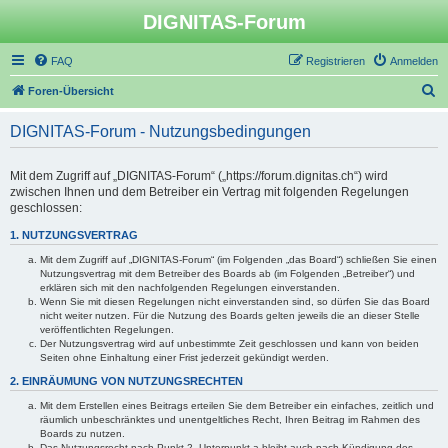
DIGNITAS-Forum
FAQ
Registrieren
Anmelden
S
Foren-Übersicht
u
DIGNITAS-Forum - Nutzungsbedingungen
c
h
Mit dem Zugriff auf „DIGNITAS-Forum“ („https://forum.dignitas.ch“) wird
e
zwischen Ihnen und dem Betreiber ein Vertrag mit folgenden Regelungen
geschlossen:
1. NUTZUNGSVERTRAG
Mit dem Zugriff auf „DIGNITAS-Forum“ (im Folgenden „das Board“) schließen Sie einen
Nutzungsvertrag mit dem Betreiber des Boards ab (im Folgenden „Betreiber“) und
erklären sich mit den nachfolgenden Regelungen einverstanden.
Wenn Sie mit diesen Regelungen nicht einverstanden sind, so dürfen Sie das Board
nicht weiter nutzen. Für die Nutzung des Boards gelten jeweils die an dieser Stelle
veröffentlichten Regelungen.
Der Nutzungsvertrag wird auf unbestimmte Zeit geschlossen und kann von beiden
Seiten ohne Einhaltung einer Frist jederzeit gekündigt werden.
2. EINRÄUMUNG VON NUTZUNGSRECHTEN
Mit dem Erstellen eines Beitrags erteilen Sie dem Betreiber ein einfaches, zeitlich und
räumlich unbeschränktes und unentgeltliches Recht, Ihren Beitrag im Rahmen des
Boards zu nutzen.
Das Nutzungsrecht nach Punkt 2, Unterpunkt a bleibt auch nach Kündigung des