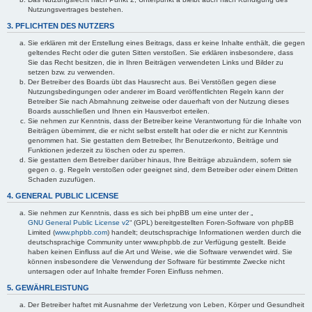
Nutzungsvertrages bestehen.
3. PFLICHTEN DES NUTZERS
Sie erklären mit der Erstellung eines Beitrags, dass er keine Inhalte enthält, die gegen
geltendes Recht oder die guten Sitten verstoßen. Sie erklären insbesondere, dass
Sie das Recht besitzen, die in Ihren Beiträgen verwendeten Links und Bilder zu
setzen bzw. zu verwenden.
Der Betreiber des Boards übt das Hausrecht aus. Bei Verstößen gegen diese
Nutzungsbedingungen oder anderer im Board veröffentlichten Regeln kann der
Betreiber Sie nach Abmahnung zeitweise oder dauerhaft von der Nutzung dieses
Boards ausschließen und Ihnen ein Hausverbot erteilen.
Sie nehmen zur Kenntnis, dass der Betreiber keine Verantwortung für die Inhalte von
Beiträgen übernimmt, die er nicht selbst erstellt hat oder die er nicht zur Kenntnis
genommen hat. Sie gestatten dem Betreiber, Ihr Benutzerkonto, Beiträge und
Funktionen jederzeit zu löschen oder zu sperren.
Sie gestatten dem Betreiber darüber hinaus, Ihre Beiträge abzuändern, sofern sie
gegen o. g. Regeln verstoßen oder geeignet sind, dem Betreiber oder einem Dritten
Schaden zuzufügen.
4. GENERAL PUBLIC LICENSE
Sie nehmen zur Kenntnis, dass es sich bei phpBB um eine unter der „
GNU General Public License v2
“ (GPL) bereitgestellten Foren-Software von phpBB
Limited (
www.phpbb.com
) handelt; deutschsprachige Informationen werden durch die
deutschsprachige Community unter www.phpbb.de zur Verfügung gestellt. Beide
haben keinen Einfluss auf die Art und Weise, wie die Software verwendet wird. Sie
können insbesondere die Verwendung der Software für bestimmte Zwecke nicht
untersagen oder auf Inhalte fremder Foren Einfluss nehmen.
5. GEWÄHRLEISTUNG
Der Betreiber haftet mit Ausnahme der Verletzung von Leben, Körper und Gesundheit