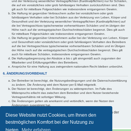
und der Verletzung wesentlicher Vertragspflichten (Kardinalpflichten) nur für Schäden,
die auf ein vorsätzliches oder grob fahrlässiges Verhalten zurückzuführen sind. Dies
gilt auch für mittelbare Folgeschäden wie insbesondere entgangenen Gewinn.
Die Haftung ist gegenüber Verbrauchern außer bei vorsätzlichem oder grob
fahrlässigem Verhalten oder bei Schäden aus der Verletzung von Leben, Körper und
Gesundheit und der Verletzung wesentlicher Vertragspflichten (Kardinalpflichten) auf
die bei Vertragsschluss typischerweise vorhersehbaren Schäden und im übrigen der
Höhe nach auf die vertragstypischen Durchschnittsschäden begrenzt. Dies gilt auch
für mittelbare Folgeschäden wie insbesondere entgangenen Gewinn.
Die Haftung ist gegenüber Unternehmern außer bei der Verletzung von Leben, Körper
und Gesundheit oder vorsätzlichem oder grob fahrlässigem Verhalten des Betreibers
auf die bei Vertragsschluss typischerweise vorhersehbaren Schäden und im Übrigen
der Höhe nach auf die vertragstypischen Durchschnittsschäden begrenzt. Dies gilt
auch für mittelbare Schäden, insbesondere entgangenen Gewinn.
Die Haftungsbegrenzung der Absätze a bis c gilt sinngemäß auch zugunsten der
Mitarbeiter und Erfüllungsgehilfen des Betreibers.
Ansprüche für eine Haftung aus zwingendem nationalem Recht bleiben unberührt.
6. ÄNDERUNGSVORBEHALT
Der Betreiber ist berechtigt, die Nutzungsbedingungen und die Datenschutzerklärung
zu ändern. Die Änderung wird dem Nutzer per E-Mail mitgeteilt.
Der Nutzer ist berechtigt, den Änderungen zu widersprechen. Im Falle des
Widerspruchs erlischt das zwischen dem Betreiber und dem Nutzer bestehende
Vertragsverhältnis mit sofortiger Wirkung.
Die Änderungen gelten als anerkannt und verbindlich, wenn der Nutzer den
Änderungen zugestimmt hat.
Informationen über den Umgang mit Ihren persönlichen Daten sind in der
Diese Website nutzt Cookies, um Ihnen den
Datenschutzerklärung enthalten.
bestmöglichen Komfort bei der Nutzung zu
bieten.
Mehr erfahren