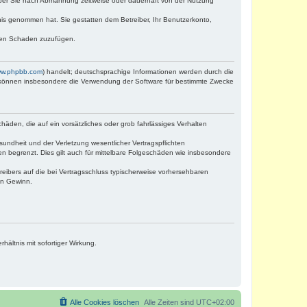
iber Sie nach Abmahnung zeitweise oder dauerhaft von der Nutzung
ntnis genommen hat. Sie gestatten dem Betreiber, Ihr Benutzerkonto,
tten Schaden zuzufügen.
w.phpbb.com
) handelt; deutschsprachige Informationen werden durch die
e können insbesondere die Verwendung der Software für bestimmte Zwecke
häden, die auf ein vorsätzliches oder grob fahrlässiges Verhalten
undheit und der Verletzung wesentlicher Vertragspflichten
n begrenzt. Dies gilt auch für mittelbare Folgeschäden wie insbesondere
eibers auf die bei Vertragsschluss typischerweise vorhersehbaren
en Gewinn.
ältnis mit sofortiger Wirkung.
Alle Cookies löschen
Alle Zeiten sind
UTC+02:00