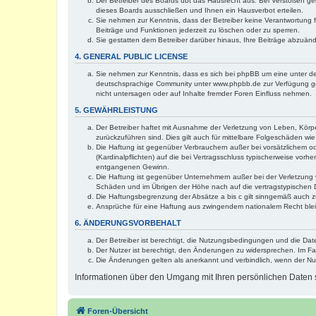
Der Betreiber des Boards übt das Hausrecht aus. Bei Verstößen g
dieses Boards ausschließen und Ihnen ein Hausverbot erteilen.
Sie nehmen zur Kenntnis, dass der Betreiber keine Verantwortung für
Beiträge und Funktionen jederzeit zu löschen oder zu sperren.
Sie gestatten dem Betreiber darüber hinaus, Ihre Beiträge abzuän
4. GENERAL PUBLIC LICENSE
Sie nehmen zur Kenntnis, dass es sich bei phpBB um eine unter de
deutschsprachige Community unter www.phpbb.de zur Verfügung gest
nicht untersagen oder auf Inhalte fremder Foren Einfluss nehmen.
5. GEWÄHRLEISTUNG
Der Betreiber haftet mit Ausnahme der Verletzung von Leben, Körper
zurückzuführen sind. Dies gilt auch für mittelbare Folgeschäden 
Die Haftung ist gegenüber Verbrauchern außer bei vorsätzlichem o
(Kardinalpflichten) auf die bei Vertragsschluss typischerweise vo
entgangenen Gewinn.
Die Haftung ist gegenüber Unternehmern außer bei der Verletzung 
Schäden und im Übrigen der Höhe nach auf die vertragstypischen 
Die Haftungsbegrenzung der Absätze a bis c gilt sinngemäß auch zu
Ansprüche für eine Haftung aus zwingendem nationalem Recht blei
6. ÄNDERUNGSVORBEHALT
Der Betreiber ist berechtigt, die Nutzungsbedingungen und die Dat
Der Nutzer ist berechtigt, den Änderungen zu widersprechen. Im Fa
Die Änderungen gelten als anerkannt und verbindlich, wenn der N
Informationen über den Umgang mit Ihren persönlichen Daten s
Foren-Übersicht