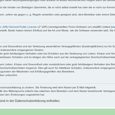
egen diese Nutzungsbedingungen oder anderer im Board veröffentlichten Regeln kann der Betre
 die Inhalte von Beiträgen übernimmt, die er nicht selbst erstellt hat oder die er nicht zur Ken
dern, sofern sie gegen o. g. Regeln verstoßen oder geeignet sind, dem Betreiber oder einem Dri
r „
GNU General Public License v2
“ (GPL) bereitgestellten Foren-Software von phpBB Limited (
ww
ellt. Beide haben keinen Einfluss auf die Art und Weise, wie die Software verwendet wird. Si
 und Gesundheit und der Verletzung wesentlicher Vertragspflichten (Kardinalpflichten) nur für Sc
wie insbesondere entgangenen Gewinn.
der grob fahrlässigem Verhalten oder bei Schäden aus der Verletzung von Leben, Körper und Ges
rhersehbaren Schäden und im übrigen der Höhe nach auf die vertragstypischen Durchschnittsschäde
von Leben, Körper und Gesundheit oder vorsätzlichem oder grob fahrlässigem Verhalten des Betr
Durchschnittsschäden begrenzt. Dies gilt auch für mittelbare Schäden, insbesondere entgangen
gunsten der Mitarbeiter und Erfüllungsgehilfen des Betreibers.
ben unberührt.
enschutzerklärung zu ändern. Die Änderung wird dem Nutzer per E-Mail mitgeteilt.
lle des Widerspruchs erlischt das zwischen dem Betreiber und dem Nutzer bestehende Vertragsverh
utzer den Änderungen zugestimmt hat.
ind in der Datenschutzerklärung enthalten.