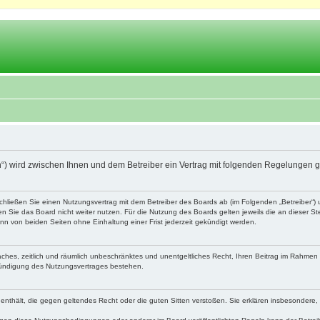
.ch“) wird zwischen Ihnen und dem Betreiber ein Vertrag mit folgenden Regelungen 
schließen Sie einen Nutzungsvertrag mit dem Betreiber des Boards ab (im Folgenden „Betreiber“
 Sie das Board nicht weiter nutzen. Für die Nutzung des Boards gelten jeweils die an dieser Ste
n von beiden Seiten ohne Einhaltung einer Frist jederzeit gekündigt werden.
nfaches, zeitlich und räumlich unbeschränktes und unentgeltliches Recht, Ihren Beitrag im Rahme
Kündigung des Nutzungsvertrages bestehen.
te enthält, die gegen geltendes Recht oder die guten Sitten verstoßen. Sie erklären insbesondere