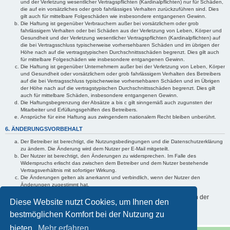
und der Verletzung wesentlicher Vertragspflichten (Kardinalpflichten) nur für Schäden,
die auf ein vorsätzliches oder grob fahrlässiges Verhalten zurückzuführen sind. Dies
gilt auch für mittelbare Folgeschäden wie insbesondere entgangenen Gewinn.
Die Haftung ist gegenüber Verbrauchern außer bei vorsätzlichem oder grob
fahrlässigem Verhalten oder bei Schäden aus der Verletzung von Leben, Körper und
Gesundheit und der Verletzung wesentlicher Vertragspflichten (Kardinalpflichten) auf
die bei Vertragsschluss typischerweise vorhersehbaren Schäden und im übrigen der
Höhe nach auf die vertragstypischen Durchschnittsschäden begrenzt. Dies gilt auch
für mittelbare Folgeschäden wie insbesondere entgangenen Gewinn.
Die Haftung ist gegenüber Unternehmern außer bei der Verletzung von Leben, Körper
und Gesundheit oder vorsätzlichem oder grob fahrlässigem Verhalten des Betreibers
auf die bei Vertragsschluss typischerweise vorhersehbaren Schäden und im Übrigen
der Höhe nach auf die vertragstypischen Durchschnittsschäden begrenzt. Dies gilt
auch für mittelbare Schäden, insbesondere entgangenen Gewinn.
Die Haftungsbegrenzung der Absätze a bis c gilt sinngemäß auch zugunsten der
Mitarbeiter und Erfüllungsgehilfen des Betreibers.
Ansprüche für eine Haftung aus zwingendem nationalem Recht bleiben unberührt.
6. ÄNDERUNGSVORBEHALT
Der Betreiber ist berechtigt, die Nutzungsbedingungen und die Datenschutzerklärung
zu ändern. Die Änderung wird dem Nutzer per E-Mail mitgeteilt.
Der Nutzer ist berechtigt, den Änderungen zu widersprechen. Im Falle des
Widerspruchs erlischt das zwischen dem Betreiber und dem Nutzer bestehende
Vertragsverhältnis mit sofortiger Wirkung.
Die Änderungen gelten als anerkannt und verbindlich, wenn der Nutzer den
Änderungen zugestimmt hat.
Informationen über den Umgang mit Ihren persönlichen Daten sind in der
Diese Website nutzt Cookies, um Ihnen den
Datenschutzerklärung enthalten.
bestmöglichen Komfort bei der Nutzung zu
bieten.
Mehr erfahren