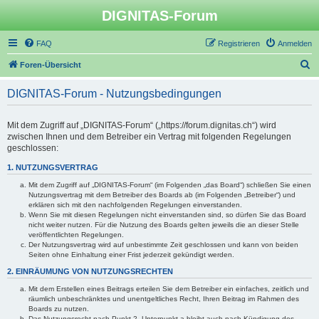
DIGNITAS-Forum
FAQ
Registrieren
Anmelden
S
Foren-Übersicht
u
DIGNITAS-Forum - Nutzungsbedingungen
c
h
Mit dem Zugriff auf „DIGNITAS-Forum“ („https://forum.dignitas.ch“) wird
e
zwischen Ihnen und dem Betreiber ein Vertrag mit folgenden Regelungen
geschlossen:
1. NUTZUNGSVERTRAG
Mit dem Zugriff auf „DIGNITAS-Forum“ (im Folgenden „das Board“) schließen Sie einen
Nutzungsvertrag mit dem Betreiber des Boards ab (im Folgenden „Betreiber“) und
erklären sich mit den nachfolgenden Regelungen einverstanden.
Wenn Sie mit diesen Regelungen nicht einverstanden sind, so dürfen Sie das Board
nicht weiter nutzen. Für die Nutzung des Boards gelten jeweils die an dieser Stelle
veröffentlichten Regelungen.
Der Nutzungsvertrag wird auf unbestimmte Zeit geschlossen und kann von beiden
Seiten ohne Einhaltung einer Frist jederzeit gekündigt werden.
2. EINRÄUMUNG VON NUTZUNGSRECHTEN
Mit dem Erstellen eines Beitrags erteilen Sie dem Betreiber ein einfaches, zeitlich und
räumlich unbeschränktes und unentgeltliches Recht, Ihren Beitrag im Rahmen des
Boards zu nutzen.
Das Nutzungsrecht nach Punkt 2, Unterpunkt a bleibt auch nach Kündigung des