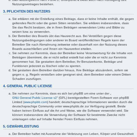
Nutzungsvertrages bestehen.
3. PFLICHTEN DES NUTZERS
Sie erklären mit der Erstellung eines Beitrags, dass er keine Inhalte enthält, die gegen
geltendes Recht oder die guten Sitten verstoßen. Sie erklären insbesondere, dass
Sie das Recht besitzen, die in Ihren Beiträgen verwendeten Links und Bilder zu
setzen bzw. zu verwenden.
Der Betreiber des Boards übt das Hausrecht aus. Bei Verstößen gegen diese
Nutzungsbedingungen oder anderer im Board veröffentlichten Regeln kann der
Betreiber Sie nach Abmahnung zeitweise oder dauerhaft von der Nutzung dieses
Boards ausschließen und Ihnen ein Hausverbot erteilen.
Sie nehmen zur Kenntnis, dass der Betreiber keine Verantwortung für die Inhalte von
Beiträgen übernimmt, die er nicht selbst erstellt hat oder die er nicht zur Kenntnis
genommen hat. Sie gestatten dem Betreiber, Ihr Benutzerkonto, Beiträge und
Funktionen jederzeit zu löschen oder zu sperren.
Sie gestatten dem Betreiber darüber hinaus, Ihre Beiträge abzuändern, sofern sie
gegen o. g. Regeln verstoßen oder geeignet sind, dem Betreiber oder einem Dritten
Schaden zuzufügen.
4. GENERAL PUBLIC LICENSE
Sie nehmen zur Kenntnis, dass es sich bei phpBB um eine unter der „
GNU General Public License v2
“ (GPL) bereitgestellten Foren-Software von phpBB
Limited (
www.phpbb.com
) handelt; deutschsprachige Informationen werden durch die
deutschsprachige Community unter www.phpbb.de zur Verfügung gestellt. Beide
haben keinen Einfluss auf die Art und Weise, wie die Software verwendet wird. Sie
können insbesondere die Verwendung der Software für bestimmte Zwecke nicht
untersagen oder auf Inhalte fremder Foren Einfluss nehmen.
5. GEWÄHRLEISTUNG
Der Betreiber haftet mit Ausnahme der Verletzung von Leben, Körper und Gesundheit