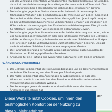
und der Verletzung wesentlicher Vertragspflichten (Kardinalpflichten) nur für Schäden,
die auf ein vorsätzliches oder grob fahrlässiges Verhalten zurückzuführen sind. Dies
gilt auch für mittelbare Folgeschäden wie insbesondere entgangenen Gewinn.
Die Haftung ist gegenüber Verbrauchern außer bei vorsätzlichem oder grob
fahrlässigem Verhalten oder bei Schäden aus der Verletzung von Leben, Körper und
Gesundheit und der Verletzung wesentlicher Vertragspflichten (Kardinalpflichten) auf
die bei Vertragsschluss typischerweise vorhersehbaren Schäden und im übrigen der
Höhe nach auf die vertragstypischen Durchschnittsschäden begrenzt. Dies gilt auch
für mittelbare Folgeschäden wie insbesondere entgangenen Gewinn.
Die Haftung ist gegenüber Unternehmern außer bei der Verletzung von Leben, Körper
und Gesundheit oder vorsätzlichem oder grob fahrlässigem Verhalten des Betreibers
auf die bei Vertragsschluss typischerweise vorhersehbaren Schäden und im Übrigen
der Höhe nach auf die vertragstypischen Durchschnittsschäden begrenzt. Dies gilt
auch für mittelbare Schäden, insbesondere entgangenen Gewinn.
Die Haftungsbegrenzung der Absätze a bis c gilt sinngemäß auch zugunsten der
Mitarbeiter und Erfüllungsgehilfen des Betreibers.
Ansprüche für eine Haftung aus zwingendem nationalem Recht bleiben unberührt.
6. ÄNDERUNGSVORBEHALT
Der Betreiber ist berechtigt, die Nutzungsbedingungen und die Datenschutzerklärung
zu ändern. Die Änderung wird dem Nutzer per E-Mail mitgeteilt.
Der Nutzer ist berechtigt, den Änderungen zu widersprechen. Im Falle des
Widerspruchs erlischt das zwischen dem Betreiber und dem Nutzer bestehende
Vertragsverhältnis mit sofortiger Wirkung.
Die Änderungen gelten als anerkannt und verbindlich, wenn der Nutzer den
Änderungen zugestimmt hat.
Informationen über den Umgang mit Ihren persönlichen Daten sind in der
Diese Website nutzt Cookies, um Ihnen den
Datenschutzerklärung enthalten.
bestmöglichen Komfort bei der Nutzung zu
bieten.
Mehr erfahren