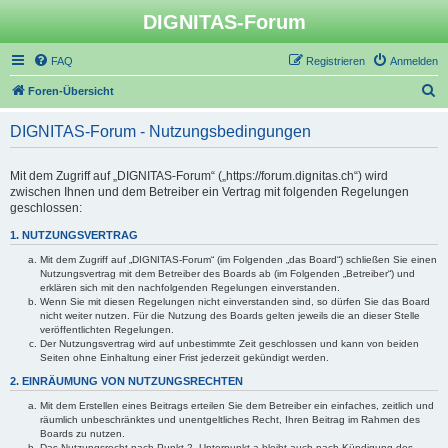
DIGNITAS-Forum
FAQ
Registrieren
Anmelden
S
Foren-Übersicht
u
DIGNITAS-Forum - Nutzungsbedingungen
c
h
Mit dem Zugriff auf „DIGNITAS-Forum“ („https://forum.dignitas.ch“) wird
e
zwischen Ihnen und dem Betreiber ein Vertrag mit folgenden Regelungen
geschlossen:
1. NUTZUNGSVERTRAG
Mit dem Zugriff auf „DIGNITAS-Forum“ (im Folgenden „das Board“) schließen Sie einen
Nutzungsvertrag mit dem Betreiber des Boards ab (im Folgenden „Betreiber“) und
erklären sich mit den nachfolgenden Regelungen einverstanden.
Wenn Sie mit diesen Regelungen nicht einverstanden sind, so dürfen Sie das Board
nicht weiter nutzen. Für die Nutzung des Boards gelten jeweils die an dieser Stelle
veröffentlichten Regelungen.
Der Nutzungsvertrag wird auf unbestimmte Zeit geschlossen und kann von beiden
Seiten ohne Einhaltung einer Frist jederzeit gekündigt werden.
2. EINRÄUMUNG VON NUTZUNGSRECHTEN
Mit dem Erstellen eines Beitrags erteilen Sie dem Betreiber ein einfaches, zeitlich und
räumlich unbeschränktes und unentgeltliches Recht, Ihren Beitrag im Rahmen des
Boards zu nutzen.
Das Nutzungsrecht nach Punkt 2, Unterpunkt a bleibt auch nach Kündigung des