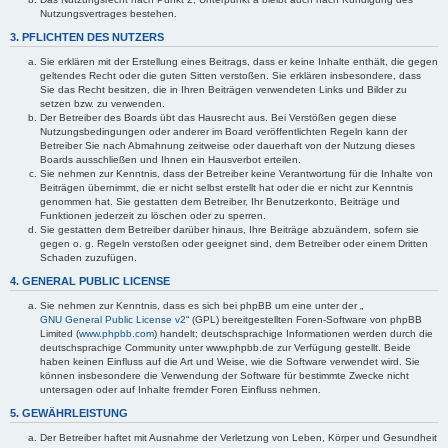
Nutzungsvertrages bestehen.
3. PFLICHTEN DES NUTZERS
Sie erklären mit der Erstellung eines Beitrags, dass er keine Inhalte enthält, die gegen
geltendes Recht oder die guten Sitten verstoßen. Sie erklären insbesondere, dass
Sie das Recht besitzen, die in Ihren Beiträgen verwendeten Links und Bilder zu
setzen bzw. zu verwenden.
Der Betreiber des Boards übt das Hausrecht aus. Bei Verstößen gegen diese
Nutzungsbedingungen oder anderer im Board veröffentlichten Regeln kann der
Betreiber Sie nach Abmahnung zeitweise oder dauerhaft von der Nutzung dieses
Boards ausschließen und Ihnen ein Hausverbot erteilen.
Sie nehmen zur Kenntnis, dass der Betreiber keine Verantwortung für die Inhalte von
Beiträgen übernimmt, die er nicht selbst erstellt hat oder die er nicht zur Kenntnis
genommen hat. Sie gestatten dem Betreiber, Ihr Benutzerkonto, Beiträge und
Funktionen jederzeit zu löschen oder zu sperren.
Sie gestatten dem Betreiber darüber hinaus, Ihre Beiträge abzuändern, sofern sie
gegen o. g. Regeln verstoßen oder geeignet sind, dem Betreiber oder einem Dritten
Schaden zuzufügen.
4. GENERAL PUBLIC LICENSE
Sie nehmen zur Kenntnis, dass es sich bei phpBB um eine unter der „
GNU General Public License v2
“ (GPL) bereitgestellten Foren-Software von phpBB
Limited (
www.phpbb.com
) handelt; deutschsprachige Informationen werden durch die
deutschsprachige Community unter www.phpbb.de zur Verfügung gestellt. Beide
haben keinen Einfluss auf die Art und Weise, wie die Software verwendet wird. Sie
können insbesondere die Verwendung der Software für bestimmte Zwecke nicht
untersagen oder auf Inhalte fremder Foren Einfluss nehmen.
5. GEWÄHRLEISTUNG
Der Betreiber haftet mit Ausnahme der Verletzung von Leben, Körper und Gesundheit