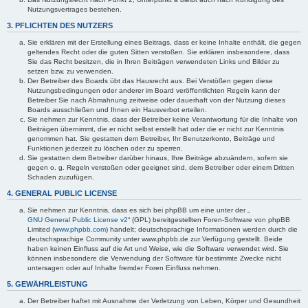
Nutzungsvertrages bestehen.
3. PFLICHTEN DES NUTZERS
Sie erklären mit der Erstellung eines Beitrags, dass er keine Inhalte enthält, die gegen
geltendes Recht oder die guten Sitten verstoßen. Sie erklären insbesondere, dass
Sie das Recht besitzen, die in Ihren Beiträgen verwendeten Links und Bilder zu
setzen bzw. zu verwenden.
Der Betreiber des Boards übt das Hausrecht aus. Bei Verstößen gegen diese
Nutzungsbedingungen oder anderer im Board veröffentlichten Regeln kann der
Betreiber Sie nach Abmahnung zeitweise oder dauerhaft von der Nutzung dieses
Boards ausschließen und Ihnen ein Hausverbot erteilen.
Sie nehmen zur Kenntnis, dass der Betreiber keine Verantwortung für die Inhalte von
Beiträgen übernimmt, die er nicht selbst erstellt hat oder die er nicht zur Kenntnis
genommen hat. Sie gestatten dem Betreiber, Ihr Benutzerkonto, Beiträge und
Funktionen jederzeit zu löschen oder zu sperren.
Sie gestatten dem Betreiber darüber hinaus, Ihre Beiträge abzuändern, sofern sie
gegen o. g. Regeln verstoßen oder geeignet sind, dem Betreiber oder einem Dritten
Schaden zuzufügen.
4. GENERAL PUBLIC LICENSE
Sie nehmen zur Kenntnis, dass es sich bei phpBB um eine unter der „
GNU General Public License v2
“ (GPL) bereitgestellten Foren-Software von phpBB
Limited (
www.phpbb.com
) handelt; deutschsprachige Informationen werden durch die
deutschsprachige Community unter www.phpbb.de zur Verfügung gestellt. Beide
haben keinen Einfluss auf die Art und Weise, wie die Software verwendet wird. Sie
können insbesondere die Verwendung der Software für bestimmte Zwecke nicht
untersagen oder auf Inhalte fremder Foren Einfluss nehmen.
5. GEWÄHRLEISTUNG
Der Betreiber haftet mit Ausnahme der Verletzung von Leben, Körper und Gesundheit