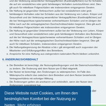
und der Verletzung wesentlicher Vertragspflichten (Kardinalpflichten) nur für Schäden,
die auf ein vorsätzliches oder grob fahrlässiges Verhalten zurückzuführen sind. Dies
gilt auch für mittelbare Folgeschäden wie insbesondere entgangenen Gewinn.
Die Haftung ist gegenüber Verbrauchern außer bei vorsätzlichem oder grob
fahrlässigem Verhalten oder bei Schäden aus der Verletzung von Leben, Körper und
Gesundheit und der Verletzung wesentlicher Vertragspflichten (Kardinalpflichten) auf
die bei Vertragsschluss typischerweise vorhersehbaren Schäden und im übrigen der
Höhe nach auf die vertragstypischen Durchschnittsschäden begrenzt. Dies gilt auch
für mittelbare Folgeschäden wie insbesondere entgangenen Gewinn.
Die Haftung ist gegenüber Unternehmern außer bei der Verletzung von Leben, Körper
und Gesundheit oder vorsätzlichem oder grob fahrlässigem Verhalten des Betreibers
auf die bei Vertragsschluss typischerweise vorhersehbaren Schäden und im Übrigen
der Höhe nach auf die vertragstypischen Durchschnittsschäden begrenzt. Dies gilt
auch für mittelbare Schäden, insbesondere entgangenen Gewinn.
Die Haftungsbegrenzung der Absätze a bis c gilt sinngemäß auch zugunsten der
Mitarbeiter und Erfüllungsgehilfen des Betreibers.
Ansprüche für eine Haftung aus zwingendem nationalem Recht bleiben unberührt.
6. ÄNDERUNGSVORBEHALT
Der Betreiber ist berechtigt, die Nutzungsbedingungen und die Datenschutzerklärung
zu ändern. Die Änderung wird dem Nutzer per E-Mail mitgeteilt.
Der Nutzer ist berechtigt, den Änderungen zu widersprechen. Im Falle des
Widerspruchs erlischt das zwischen dem Betreiber und dem Nutzer bestehende
Vertragsverhältnis mit sofortiger Wirkung.
Die Änderungen gelten als anerkannt und verbindlich, wenn der Nutzer den
Änderungen zugestimmt hat.
Informationen über den Umgang mit Ihren persönlichen Daten sind in der
Diese Website nutzt Cookies, um Ihnen den
Datenschutzerklärung enthalten.
bestmöglichen Komfort bei der Nutzung zu
bieten.
Mehr erfahren