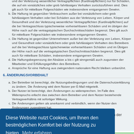
und der Verletzung wesentlicher Vertragspflichten (Kardinalpflichten) nur für Schäden,
die auf ein vorsätzliches oder grob fahrlässiges Verhalten zurückzuführen sind. Dies
gilt auch für mittelbare Folgeschäden wie insbesondere entgangenen Gewinn.
Die Haftung ist gegenüber Verbrauchern außer bei vorsätzlichem oder grob
fahrlässigem Verhalten oder bei Schäden aus der Verletzung von Leben, Körper und
Gesundheit und der Verletzung wesentlicher Vertragspflichten (Kardinalpflichten) auf
die bei Vertragsschluss typischerweise vorhersehbaren Schäden und im übrigen der
Höhe nach auf die vertragstypischen Durchschnittsschäden begrenzt. Dies gilt auch
für mittelbare Folgeschäden wie insbesondere entgangenen Gewinn.
Die Haftung ist gegenüber Unternehmern außer bei der Verletzung von Leben, Körper
und Gesundheit oder vorsätzlichem oder grob fahrlässigem Verhalten des Betreibers
auf die bei Vertragsschluss typischerweise vorhersehbaren Schäden und im Übrigen
der Höhe nach auf die vertragstypischen Durchschnittsschäden begrenzt. Dies gilt
auch für mittelbare Schäden, insbesondere entgangenen Gewinn.
Die Haftungsbegrenzung der Absätze a bis c gilt sinngemäß auch zugunsten der
Mitarbeiter und Erfüllungsgehilfen des Betreibers.
Ansprüche für eine Haftung aus zwingendem nationalem Recht bleiben unberührt.
6. ÄNDERUNGSVORBEHALT
Der Betreiber ist berechtigt, die Nutzungsbedingungen und die Datenschutzerklärung
zu ändern. Die Änderung wird dem Nutzer per E-Mail mitgeteilt.
Der Nutzer ist berechtigt, den Änderungen zu widersprechen. Im Falle des
Widerspruchs erlischt das zwischen dem Betreiber und dem Nutzer bestehende
Vertragsverhältnis mit sofortiger Wirkung.
Die Änderungen gelten als anerkannt und verbindlich, wenn der Nutzer den
Änderungen zugestimmt hat.
Informationen über den Umgang mit Ihren persönlichen Daten sind in der
Diese Website nutzt Cookies, um Ihnen den
Datenschutzerklärung enthalten.
bestmöglichen Komfort bei der Nutzung zu
bieten.
Mehr erfahren