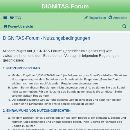
DIGNITAS-Forum
FAQ
Registrieren
Anmelden
S
Foren-Übersicht
u
DIGNITAS-Forum - Nutzungsbedingungen
c
h
Mit dem Zugriff auf „DIGNITAS-Forum“ („https://forum.dignitas.ch“) wird
e
zwischen Ihnen und dem Betreiber ein Vertrag mit folgenden Regelungen
geschlossen:
1. NUTZUNGSVERTRAG
Mit dem Zugriff auf „DIGNITAS-Forum“ (im Folgenden „das Board“) schließen Sie einen
Nutzungsvertrag mit dem Betreiber des Boards ab (im Folgenden „Betreiber“) und
erklären sich mit den nachfolgenden Regelungen einverstanden.
Wenn Sie mit diesen Regelungen nicht einverstanden sind, so dürfen Sie das Board
nicht weiter nutzen. Für die Nutzung des Boards gelten jeweils die an dieser Stelle
veröffentlichten Regelungen.
Der Nutzungsvertrag wird auf unbestimmte Zeit geschlossen und kann von beiden
Seiten ohne Einhaltung einer Frist jederzeit gekündigt werden.
2. EINRÄUMUNG VON NUTZUNGSRECHTEN
Mit dem Erstellen eines Beitrags erteilen Sie dem Betreiber ein einfaches, zeitlich und
räumlich unbeschränktes und unentgeltliches Recht, Ihren Beitrag im Rahmen des
Boards zu nutzen.
Das Nutzungsrecht nach Punkt 2, Unterpunkt a bleibt auch nach Kündigung des