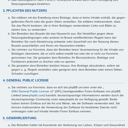
Nutzungsvertrages bestehen.
3. PFLICHTEN DES NUTZERS
Sie erklären mit der Erstellung eines Beitrags, dass er keine Inhalte enthält, die gegen
geltendes Recht oder die guten Sitten verstoßen. Sie erklären insbesondere, dass
Sie das Recht besitzen, die in Ihren Beiträgen verwendeten Links und Bilder zu
setzen bzw. zu verwenden.
Der Betreiber des Boards übt das Hausrecht aus. Bei Verstößen gegen diese
Nutzungsbedingungen oder anderer im Board veröffentlichten Regeln kann der
Betreiber Sie nach Abmahnung zeitweise oder dauerhaft von der Nutzung dieses
Boards ausschließen und Ihnen ein Hausverbot erteilen.
Sie nehmen zur Kenntnis, dass der Betreiber keine Verantwortung für die Inhalte von
Beiträgen übernimmt, die er nicht selbst erstellt hat oder die er nicht zur Kenntnis
genommen hat. Sie gestatten dem Betreiber, Ihr Benutzerkonto, Beiträge und
Funktionen jederzeit zu löschen oder zu sperren.
Sie gestatten dem Betreiber darüber hinaus, Ihre Beiträge abzuändern, sofern sie
gegen o. g. Regeln verstoßen oder geeignet sind, dem Betreiber oder einem Dritten
Schaden zuzufügen.
4. GENERAL PUBLIC LICENSE
Sie nehmen zur Kenntnis, dass es sich bei phpBB um eine unter der „
GNU General Public License v2
“ (GPL) bereitgestellten Foren-Software von phpBB
Limited (
www.phpbb.com
) handelt; deutschsprachige Informationen werden durch die
deutschsprachige Community unter www.phpbb.de zur Verfügung gestellt. Beide
haben keinen Einfluss auf die Art und Weise, wie die Software verwendet wird. Sie
können insbesondere die Verwendung der Software für bestimmte Zwecke nicht
untersagen oder auf Inhalte fremder Foren Einfluss nehmen.
5. GEWÄHRLEISTUNG
Der Betreiber haftet mit Ausnahme der Verletzung von Leben, Körper und Gesundheit