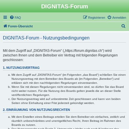
DIGNITAS-Forum
FAQ
Registrieren
Anmelden
S
Foren-Übersicht
u
DIGNITAS-Forum - Nutzungsbedingungen
c
h
Mit dem Zugriff auf „DIGNITAS-Forum“ („https://forum.dignitas.ch“) wird
e
zwischen Ihnen und dem Betreiber ein Vertrag mit folgenden Regelungen
geschlossen:
1. NUTZUNGSVERTRAG
Mit dem Zugriff auf „DIGNITAS-Forum“ (im Folgenden „das Board“) schließen Sie einen
Nutzungsvertrag mit dem Betreiber des Boards ab (im Folgenden „Betreiber“) und
erklären sich mit den nachfolgenden Regelungen einverstanden.
Wenn Sie mit diesen Regelungen nicht einverstanden sind, so dürfen Sie das Board
nicht weiter nutzen. Für die Nutzung des Boards gelten jeweils die an dieser Stelle
veröffentlichten Regelungen.
Der Nutzungsvertrag wird auf unbestimmte Zeit geschlossen und kann von beiden
Seiten ohne Einhaltung einer Frist jederzeit gekündigt werden.
2. EINRÄUMUNG VON NUTZUNGSRECHTEN
Mit dem Erstellen eines Beitrags erteilen Sie dem Betreiber ein einfaches, zeitlich und
räumlich unbeschränktes und unentgeltliches Recht, Ihren Beitrag im Rahmen des
Boards zu nutzen.
Das Nutzungsrecht nach Punkt 2, Unterpunkt a bleibt auch nach Kündigung des