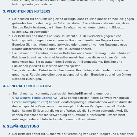
Nutzungsvertrages bestehen.
3. PFLICHTEN DES NUTZERS
Sie erklären mit der Erstellung eines Beitrags, dass er keine Inhalte enthält, die gegen
geltendes Recht oder die guten Sitten verstoßen. Sie erklären insbesondere, dass
Sie das Recht besitzen, die in Ihren Beiträgen verwendeten Links und Bilder zu
setzen bzw. zu verwenden.
Der Betreiber des Boards übt das Hausrecht aus. Bei Verstößen gegen diese
Nutzungsbedingungen oder anderer im Board veröffentlichten Regeln kann der
Betreiber Sie nach Abmahnung zeitweise oder dauerhaft von der Nutzung dieses
Boards ausschließen und Ihnen ein Hausverbot erteilen.
Sie nehmen zur Kenntnis, dass der Betreiber keine Verantwortung für die Inhalte von
Beiträgen übernimmt, die er nicht selbst erstellt hat oder die er nicht zur Kenntnis
genommen hat. Sie gestatten dem Betreiber, Ihr Benutzerkonto, Beiträge und
Funktionen jederzeit zu löschen oder zu sperren.
Sie gestatten dem Betreiber darüber hinaus, Ihre Beiträge abzuändern, sofern sie
gegen o. g. Regeln verstoßen oder geeignet sind, dem Betreiber oder einem Dritten
Schaden zuzufügen.
4. GENERAL PUBLIC LICENSE
Sie nehmen zur Kenntnis, dass es sich bei phpBB um eine unter der „
GNU General Public License v2
“ (GPL) bereitgestellten Foren-Software von phpBB
Limited (
www.phpbb.com
) handelt; deutschsprachige Informationen werden durch die
deutschsprachige Community unter www.phpbb.de zur Verfügung gestellt. Beide
haben keinen Einfluss auf die Art und Weise, wie die Software verwendet wird. Sie
können insbesondere die Verwendung der Software für bestimmte Zwecke nicht
untersagen oder auf Inhalte fremder Foren Einfluss nehmen.
5. GEWÄHRLEISTUNG
Der Betreiber haftet mit Ausnahme der Verletzung von Leben, Körper und Gesundheit