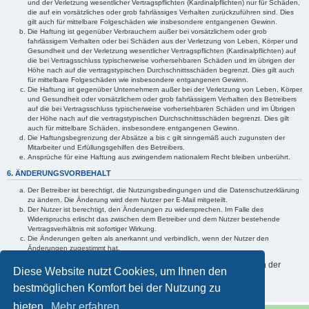
und der Verletzung wesentlicher Vertragspflichten (Kardinalpflichten) nur für Schäden,
die auf ein vorsätzliches oder grob fahrlässiges Verhalten zurückzuführen sind. Dies
gilt auch für mittelbare Folgeschäden wie insbesondere entgangenen Gewinn.
Die Haftung ist gegenüber Verbrauchern außer bei vorsätzlichem oder grob
fahrlässigem Verhalten oder bei Schäden aus der Verletzung von Leben, Körper und
Gesundheit und der Verletzung wesentlicher Vertragspflichten (Kardinalpflichten) auf
die bei Vertragsschluss typischerweise vorhersehbaren Schäden und im übrigen der
Höhe nach auf die vertragstypischen Durchschnittsschäden begrenzt. Dies gilt auch
für mittelbare Folgeschäden wie insbesondere entgangenen Gewinn.
Die Haftung ist gegenüber Unternehmern außer bei der Verletzung von Leben, Körper
und Gesundheit oder vorsätzlichem oder grob fahrlässigem Verhalten des Betreibers
auf die bei Vertragsschluss typischerweise vorhersehbaren Schäden und im Übrigen
der Höhe nach auf die vertragstypischen Durchschnittsschäden begrenzt. Dies gilt
auch für mittelbare Schäden, insbesondere entgangenen Gewinn.
Die Haftungsbegrenzung der Absätze a bis c gilt sinngemäß auch zugunsten der
Mitarbeiter und Erfüllungsgehilfen des Betreibers.
Ansprüche für eine Haftung aus zwingendem nationalem Recht bleiben unberührt.
6. ÄNDERUNGSVORBEHALT
Der Betreiber ist berechtigt, die Nutzungsbedingungen und die Datenschutzerklärung
zu ändern. Die Änderung wird dem Nutzer per E-Mail mitgeteilt.
Der Nutzer ist berechtigt, den Änderungen zu widersprechen. Im Falle des
Widerspruchs erlischt das zwischen dem Betreiber und dem Nutzer bestehende
Vertragsverhältnis mit sofortiger Wirkung.
Die Änderungen gelten als anerkannt und verbindlich, wenn der Nutzer den
Änderungen zugestimmt hat.
Informationen über den Umgang mit Ihren persönlichen Daten sind in der
Diese Website nutzt Cookies, um Ihnen den
Datenschutzerklärung enthalten.
bestmöglichen Komfort bei der Nutzung zu
bieten.
Mehr erfahren