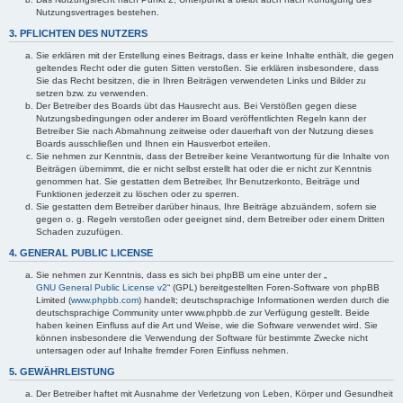
Nutzungsvertrages bestehen.
3. PFLICHTEN DES NUTZERS
Sie erklären mit der Erstellung eines Beitrags, dass er keine Inhalte enthält, die gegen
geltendes Recht oder die guten Sitten verstoßen. Sie erklären insbesondere, dass
Sie das Recht besitzen, die in Ihren Beiträgen verwendeten Links und Bilder zu
setzen bzw. zu verwenden.
Der Betreiber des Boards übt das Hausrecht aus. Bei Verstößen gegen diese
Nutzungsbedingungen oder anderer im Board veröffentlichten Regeln kann der
Betreiber Sie nach Abmahnung zeitweise oder dauerhaft von der Nutzung dieses
Boards ausschließen und Ihnen ein Hausverbot erteilen.
Sie nehmen zur Kenntnis, dass der Betreiber keine Verantwortung für die Inhalte von
Beiträgen übernimmt, die er nicht selbst erstellt hat oder die er nicht zur Kenntnis
genommen hat. Sie gestatten dem Betreiber, Ihr Benutzerkonto, Beiträge und
Funktionen jederzeit zu löschen oder zu sperren.
Sie gestatten dem Betreiber darüber hinaus, Ihre Beiträge abzuändern, sofern sie
gegen o. g. Regeln verstoßen oder geeignet sind, dem Betreiber oder einem Dritten
Schaden zuzufügen.
4. GENERAL PUBLIC LICENSE
Sie nehmen zur Kenntnis, dass es sich bei phpBB um eine unter der „
GNU General Public License v2
“ (GPL) bereitgestellten Foren-Software von phpBB
Limited (
www.phpbb.com
) handelt; deutschsprachige Informationen werden durch die
deutschsprachige Community unter www.phpbb.de zur Verfügung gestellt. Beide
haben keinen Einfluss auf die Art und Weise, wie die Software verwendet wird. Sie
können insbesondere die Verwendung der Software für bestimmte Zwecke nicht
untersagen oder auf Inhalte fremder Foren Einfluss nehmen.
5. GEWÄHRLEISTUNG
Der Betreiber haftet mit Ausnahme der Verletzung von Leben, Körper und Gesundheit