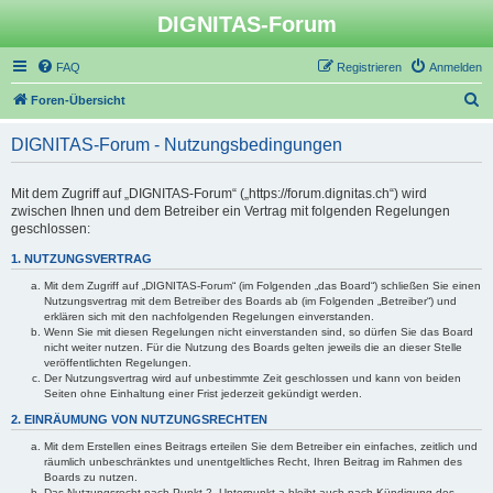
DIGNITAS-Forum
FAQ
Registrieren
Anmelden
S
Foren-Übersicht
u
DIGNITAS-Forum - Nutzungsbedingungen
c
h
Mit dem Zugriff auf „DIGNITAS-Forum“ („https://forum.dignitas.ch“) wird
e
zwischen Ihnen und dem Betreiber ein Vertrag mit folgenden Regelungen
geschlossen:
1. NUTZUNGSVERTRAG
Mit dem Zugriff auf „DIGNITAS-Forum“ (im Folgenden „das Board“) schließen Sie einen
Nutzungsvertrag mit dem Betreiber des Boards ab (im Folgenden „Betreiber“) und
erklären sich mit den nachfolgenden Regelungen einverstanden.
Wenn Sie mit diesen Regelungen nicht einverstanden sind, so dürfen Sie das Board
nicht weiter nutzen. Für die Nutzung des Boards gelten jeweils die an dieser Stelle
veröffentlichten Regelungen.
Der Nutzungsvertrag wird auf unbestimmte Zeit geschlossen und kann von beiden
Seiten ohne Einhaltung einer Frist jederzeit gekündigt werden.
2. EINRÄUMUNG VON NUTZUNGSRECHTEN
Mit dem Erstellen eines Beitrags erteilen Sie dem Betreiber ein einfaches, zeitlich und
räumlich unbeschränktes und unentgeltliches Recht, Ihren Beitrag im Rahmen des
Boards zu nutzen.
Das Nutzungsrecht nach Punkt 2, Unterpunkt a bleibt auch nach Kündigung des