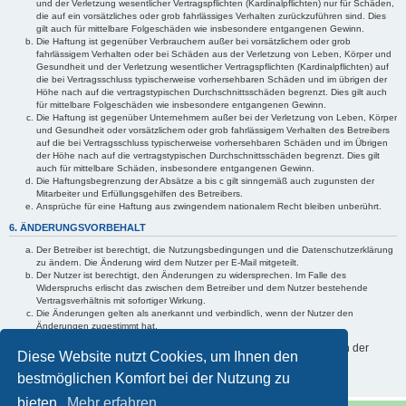
und der Verletzung wesentlicher Vertragspflichten (Kardinalpflichten) nur für Schäden,
die auf ein vorsätzliches oder grob fahrlässiges Verhalten zurückzuführen sind. Dies
gilt auch für mittelbare Folgeschäden wie insbesondere entgangenen Gewinn.
Die Haftung ist gegenüber Verbrauchern außer bei vorsätzlichem oder grob
fahrlässigem Verhalten oder bei Schäden aus der Verletzung von Leben, Körper und
Gesundheit und der Verletzung wesentlicher Vertragspflichten (Kardinalpflichten) auf
die bei Vertragsschluss typischerweise vorhersehbaren Schäden und im übrigen der
Höhe nach auf die vertragstypischen Durchschnittsschäden begrenzt. Dies gilt auch
für mittelbare Folgeschäden wie insbesondere entgangenen Gewinn.
Die Haftung ist gegenüber Unternehmern außer bei der Verletzung von Leben, Körper
und Gesundheit oder vorsätzlichem oder grob fahrlässigem Verhalten des Betreibers
auf die bei Vertragsschluss typischerweise vorhersehbaren Schäden und im Übrigen
der Höhe nach auf die vertragstypischen Durchschnittsschäden begrenzt. Dies gilt
auch für mittelbare Schäden, insbesondere entgangenen Gewinn.
Die Haftungsbegrenzung der Absätze a bis c gilt sinngemäß auch zugunsten der
Mitarbeiter und Erfüllungsgehilfen des Betreibers.
Ansprüche für eine Haftung aus zwingendem nationalem Recht bleiben unberührt.
6. ÄNDERUNGSVORBEHALT
Der Betreiber ist berechtigt, die Nutzungsbedingungen und die Datenschutzerklärung
zu ändern. Die Änderung wird dem Nutzer per E-Mail mitgeteilt.
Der Nutzer ist berechtigt, den Änderungen zu widersprechen. Im Falle des
Widerspruchs erlischt das zwischen dem Betreiber und dem Nutzer bestehende
Vertragsverhältnis mit sofortiger Wirkung.
Die Änderungen gelten als anerkannt und verbindlich, wenn der Nutzer den
Änderungen zugestimmt hat.
Informationen über den Umgang mit Ihren persönlichen Daten sind in der
Diese Website nutzt Cookies, um Ihnen den
Datenschutzerklärung enthalten.
bestmöglichen Komfort bei der Nutzung zu
bieten.
Mehr erfahren