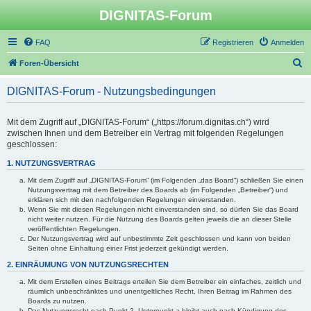
DIGNITAS-Forum
FAQ
Registrieren
Anmelden
S
Foren-Übersicht
u
DIGNITAS-Forum - Nutzungsbedingungen
c
h
Mit dem Zugriff auf „DIGNITAS-Forum“ („https://forum.dignitas.ch“) wird
e
zwischen Ihnen und dem Betreiber ein Vertrag mit folgenden Regelungen
geschlossen:
1. NUTZUNGSVERTRAG
Mit dem Zugriff auf „DIGNITAS-Forum“ (im Folgenden „das Board“) schließen Sie einen
Nutzungsvertrag mit dem Betreiber des Boards ab (im Folgenden „Betreiber“) und
erklären sich mit den nachfolgenden Regelungen einverstanden.
Wenn Sie mit diesen Regelungen nicht einverstanden sind, so dürfen Sie das Board
nicht weiter nutzen. Für die Nutzung des Boards gelten jeweils die an dieser Stelle
veröffentlichten Regelungen.
Der Nutzungsvertrag wird auf unbestimmte Zeit geschlossen und kann von beiden
Seiten ohne Einhaltung einer Frist jederzeit gekündigt werden.
2. EINRÄUMUNG VON NUTZUNGSRECHTEN
Mit dem Erstellen eines Beitrags erteilen Sie dem Betreiber ein einfaches, zeitlich und
räumlich unbeschränktes und unentgeltliches Recht, Ihren Beitrag im Rahmen des
Boards zu nutzen.
Das Nutzungsrecht nach Punkt 2, Unterpunkt a bleibt auch nach Kündigung des