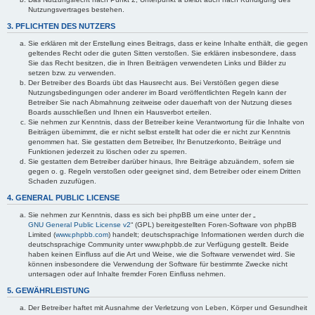
Nutzungsvertrages bestehen.
3. PFLICHTEN DES NUTZERS
Sie erklären mit der Erstellung eines Beitrags, dass er keine Inhalte enthält, die gegen
geltendes Recht oder die guten Sitten verstoßen. Sie erklären insbesondere, dass
Sie das Recht besitzen, die in Ihren Beiträgen verwendeten Links und Bilder zu
setzen bzw. zu verwenden.
Der Betreiber des Boards übt das Hausrecht aus. Bei Verstößen gegen diese
Nutzungsbedingungen oder anderer im Board veröffentlichten Regeln kann der
Betreiber Sie nach Abmahnung zeitweise oder dauerhaft von der Nutzung dieses
Boards ausschließen und Ihnen ein Hausverbot erteilen.
Sie nehmen zur Kenntnis, dass der Betreiber keine Verantwortung für die Inhalte von
Beiträgen übernimmt, die er nicht selbst erstellt hat oder die er nicht zur Kenntnis
genommen hat. Sie gestatten dem Betreiber, Ihr Benutzerkonto, Beiträge und
Funktionen jederzeit zu löschen oder zu sperren.
Sie gestatten dem Betreiber darüber hinaus, Ihre Beiträge abzuändern, sofern sie
gegen o. g. Regeln verstoßen oder geeignet sind, dem Betreiber oder einem Dritten
Schaden zuzufügen.
4. GENERAL PUBLIC LICENSE
Sie nehmen zur Kenntnis, dass es sich bei phpBB um eine unter der „
GNU General Public License v2
“ (GPL) bereitgestellten Foren-Software von phpBB
Limited (
www.phpbb.com
) handelt; deutschsprachige Informationen werden durch die
deutschsprachige Community unter www.phpbb.de zur Verfügung gestellt. Beide
haben keinen Einfluss auf die Art und Weise, wie die Software verwendet wird. Sie
können insbesondere die Verwendung der Software für bestimmte Zwecke nicht
untersagen oder auf Inhalte fremder Foren Einfluss nehmen.
5. GEWÄHRLEISTUNG
Der Betreiber haftet mit Ausnahme der Verletzung von Leben, Körper und Gesundheit