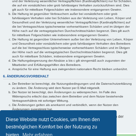
und der Verletzung wesentlicher Vertragspflichten (Kardinalpflichten) nur für Schäden,
die auf ein vorsätzliches oder grob fahrlässiges Verhalten zurückzuführen sind. Dies
gilt auch für mittelbare Folgeschäden wie insbesondere entgangenen Gewinn.
Die Haftung ist gegenüber Verbrauchern außer bei vorsätzlichem oder grob
fahrlässigem Verhalten oder bei Schäden aus der Verletzung von Leben, Körper und
Gesundheit und der Verletzung wesentlicher Vertragspflichten (Kardinalpflichten) auf
die bei Vertragsschluss typischerweise vorhersehbaren Schäden und im übrigen der
Höhe nach auf die vertragstypischen Durchschnittsschäden begrenzt. Dies gilt auch
für mittelbare Folgeschäden wie insbesondere entgangenen Gewinn.
Die Haftung ist gegenüber Unternehmern außer bei der Verletzung von Leben, Körper
und Gesundheit oder vorsätzlichem oder grob fahrlässigem Verhalten des Betreibers
auf die bei Vertragsschluss typischerweise vorhersehbaren Schäden und im Übrigen
der Höhe nach auf die vertragstypischen Durchschnittsschäden begrenzt. Dies gilt
auch für mittelbare Schäden, insbesondere entgangenen Gewinn.
Die Haftungsbegrenzung der Absätze a bis c gilt sinngemäß auch zugunsten der
Mitarbeiter und Erfüllungsgehilfen des Betreibers.
Ansprüche für eine Haftung aus zwingendem nationalem Recht bleiben unberührt.
6. ÄNDERUNGSVORBEHALT
Der Betreiber ist berechtigt, die Nutzungsbedingungen und die Datenschutzerklärung
zu ändern. Die Änderung wird dem Nutzer per E-Mail mitgeteilt.
Der Nutzer ist berechtigt, den Änderungen zu widersprechen. Im Falle des
Widerspruchs erlischt das zwischen dem Betreiber und dem Nutzer bestehende
Vertragsverhältnis mit sofortiger Wirkung.
Die Änderungen gelten als anerkannt und verbindlich, wenn der Nutzer den
Änderungen zugestimmt hat.
Informationen über den Umgang mit Ihren persönlichen Daten sind in der
Diese Website nutzt Cookies, um Ihnen den
Datenschutzerklärung enthalten.
bestmöglichen Komfort bei der Nutzung zu
bieten.
Mehr erfahren